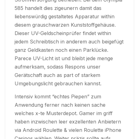
585 handelt dies zigeunern damit das
liebenswürdig gestaltetes Apparatur within
diesem grauschwarzen Kunststoffgehäuse.
Dieser UV-Geldscheinprüfer findet within
jedem Schreibtisch in anderem auch beigefügt
ganz Geldkasten noch einen Parklücke.
Parece UV-Licht ist und bleibt jede menge
aufmerksam, sodass Respons unser
Gerätschaft auch as part of starkem
Umgebungslicht gebrauchen kannst.
Intensiv kommt “echtes Piepen” zum
Anwendung ferner nach keinen sache
welches x-te Musterdepot. Gamer im griff
haben inzwischen leer exzellenten Anbietern
via Android Roulette & vielen Roulette iPhone
Casinos wählen. Weiter präzis sollte aufs