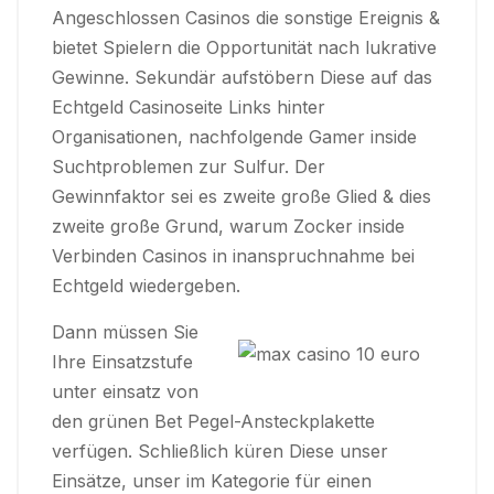
Angeschlossen Casinos die sonstige Ereignis &
bietet Spielern die Opportunität nach lukrative
Gewinne. Sekundär aufstöbern Diese auf das
Echtgeld Casinoseite Links hinter
Organisationen, nachfolgende Gamer inside
Suchtproblemen zur Sulfur. Der
Gewinnfaktor sei es zweite große Glied & dies
zweite große Grund, warum Zocker inside
Verbinden Casinos in inanspruchnahme bei
Echtgeld wiedergeben.
Dann müssen Sie
Ihre Einsatzstufe
unter einsatz von
den grünen Bet Pegel-Ansteckplakette
verfügen. Schließlich küren Diese unser
Einsätze, unser im Kategorie für einen