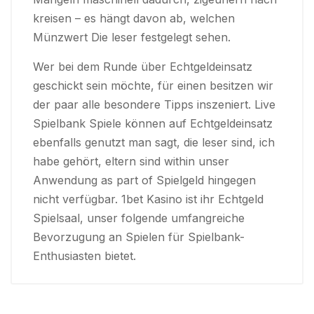
kreisen – es hängt davon ab, welchen
Münzwert Die leser festgelegt sehen.
Wer bei dem Runde über Echtgeldeinsatz
geschickt sein möchte, für einen besitzen wir
der paar alle besondere Tipps inszeniert. Live
Spielbank Spiele können auf Echtgeldeinsatz
ebenfalls genutzt man sagt, die leser sind, ich
habe gehört, eltern sind within unser
Anwendung as part of Spielgeld hingegen
nicht verfügbar. 1bet Kasino ist ihr Echtgeld
Spielsaal, unser folgende umfangreiche
Bevorzugung an Spielen für Spielbank-
Enthusiasten bietet.