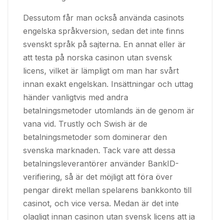
Dessutom får man också använda casinots
engelska språkversion, sedan det inte finns
svenskt språk på sajterna. En annat eller är
att testa på norska casinon utan svensk
licens, vilket är lämpligt om man har svårt
innan exakt engelskan. Insättningar och uttag
händer vanligtvis med andra
betalningsmetoder utomlands än de genom är
vana vid. Trustly och Swish är de
betalningsmetoder som dominerar den
svenska marknaden. Tack vare att dessa
betalningsleverantörer använder BankID-
verifiering, så är det möjligt att föra över
pengar direkt mellan spelarens bankkonto till
casinot, och vice versa. Medan är det inte
olagligt innan casinon utan svensk licens att ja