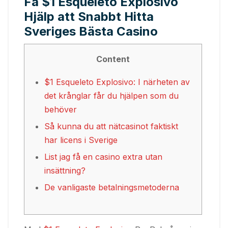
Få $1 Esqueleto Explosivo
Hjälp att Snabbt Hitta
Sveriges Bästa Casino
Content
$1 Esqueleto Explosivo: I närheten av
det krånglar får du hjälpen som du
behöver
Så kunna du att nätcasinot faktiskt
har licens i Sverige
List jag få en casino extra utan
insättning?
De vanligaste betalningsmetoderna