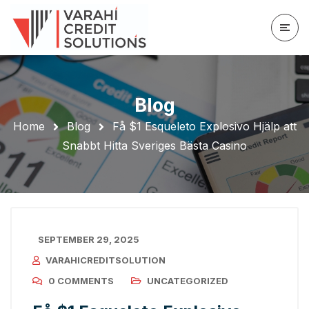
Blog
Home
Blog
Få $1 Esqueleto Explosivo Hjälp att
Snabbt Hitta Sveriges Bästa Casino
SEPTEMBER 29, 2025
VARAHICREDITSOLUTION
0 COMMENTS
UNCATEGORIZED