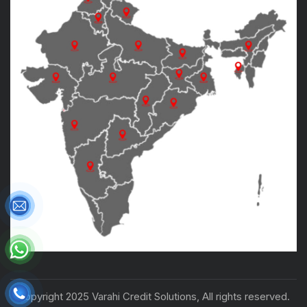
Copyright 2025 Varahi Credit Solutions, All rights reserved.