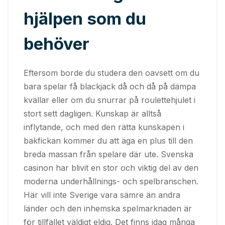
hjälpen som du
behöver
Eftersom borde du studera den oavsett om du
bara spelar få blackjack då och då på dämpa
kvällar eller om du snurrar på roulettehjulet i
stort sett dagligen. Kunskap är alltså
inflytande, och med den rätta kunskapen i
bakfickan kommer du att äga en plus till den
breda massan från spelare där ute. Svenska
casinon har blivit en stor och viktig del av den
moderna underhållnings- och spelbranschen.
Här vill inte Sverige vara sämre än andra
länder och den inhemska spelmarknaden är
för tillfället väldigt eldig. Det finns idag många