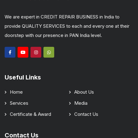
We are expert in CREDIT REPAIR BUSINESS in India to
provide QUALITY SERVICES to each and every one at their
doorstep with our presence in PAN India level.
Useful Links
Home
About Us
Services
Media
Certificate & Award
Contact Us
Contact Us