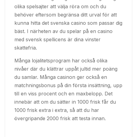
olika spelsajter att välja röra om och du
behöver eftersom begränsa ditt urval för att
kunna hitta det svenska casino som passar dig
bäst. I närheten av du spelar på en casino
med svensk spellicens är dina vinster
skattefria.
Många lojalitetsprogram har också olika
nivåer där du klättrar uppåt jultid mer poäng
du samlar. Många casinon ger också en
matchningsbonus på din första insättning, upp
till en viss procent och en maxbelopp. Det
innebär att om du sätter in 1000 frisk får du
1000 frisk extra i extra, så att du har
övergripande 2000 frisk att testa innan.