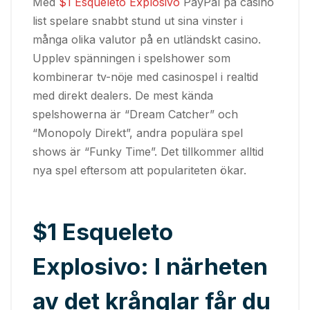
Med
$1 Esqueleto Explosivo
PayPal på casino
list spelare snabbt stund ut sina vinster i
många olika valutor på en utländskt casino.
Upplev spänningen i spelshower som
kombinerar tv-nöje med casinospel i realtid
med direkt dealers.
De mest kända
spelshowerna är “Dream Catcher” och
“Monopoly Direkt”, andra populära spel
shows är “Funky Time”. Det tillkommer alltid
nya spel eftersom att populariteten ökar.
$1 Esqueleto
Explosivo: I närheten
av det krånglar får du