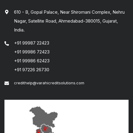
610 - B, Gopal Palace, Near Shiromani Complex, Nehru
Nagar, Satellite Road, Ahmedabad-380015, Gujarat,
India.
+91 99987 22423
+91 99986 72423
+91 99986 62423
+91 97226 26730
credithelp@varahicreditsolutions.com