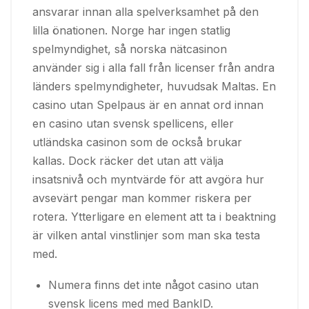
ansvarar innan alla spelverksamhet på den
lilla önationen. Norge har ingen statlig
spelmyndighet, så norska nätcasinon
använder sig i alla fall från licenser från andra
länders spelmyndigheter, huvudsak Maltas. En
casino utan Spelpaus är en annat ord innan
en casino utan svensk spellicens, eller
utländska casinon som de också brukar
kallas. Dock räcker det utan att välja
insatsnivå och myntvärde för att avgöra hur
avsevärt pengar man kommer riskera per
rotera. Ytterligare en element att ta i beaktning
är vilken antal vinstlinjer som man ska testa
med.
Numera finns det inte något casino utan
svensk licens med med BankID.