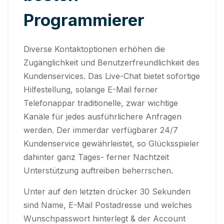
Programmierer
Diverse Kontaktoptionen erhöhen die
Zugänglichkeit und Benutzerfreundlichkeit des
Kundenservices. Das Live-Chat bietet sofortige
Hilfestellung, solange E-Mail ferner
Telefonappar traditionelle, zwar wichtige
Kanäle für jedes ausführlichere Anfragen
werden. Der immerdar verfügbarer 24/7
Kundenservice gewährleistet, so Glücksspieler
dahinter ganz Tages- ferner Nachtzeit
Unterstützung auftreiben beherrschen.
Unter auf den letzten drücker 30 Sekunden
sind Name, E-Mail Postadresse und welches
Wunschpasswort hinterlegt & der Account