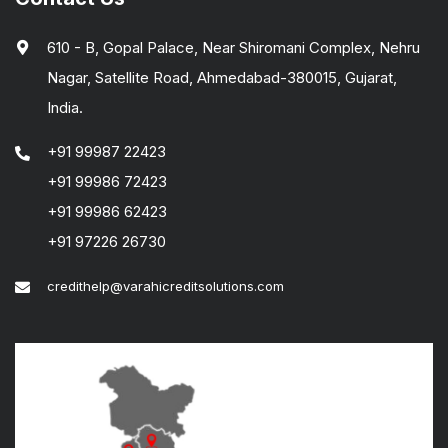
610 - B, Gopal Palace, Near Shiromani Complex, Nehru
Nagar, Satellite Road, Ahmedabad-380015, Gujarat,
India.
+91 99987 22423
+91 99986 72423
+91 99986 62423
+91 97226 26730
credithelp@varahicreditsolutions.com