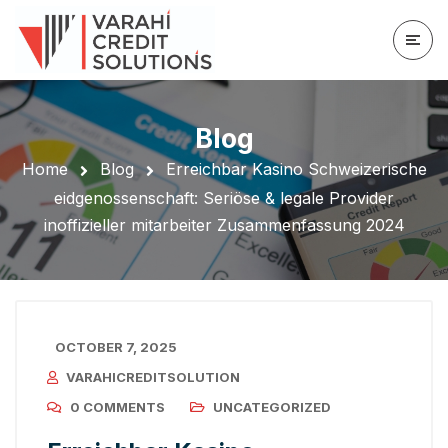
Blog
Home
Blog
Erreichbar Kasino Schweizerische
eidgenossenschaft: Seriöse & legale Provider
inoffizieller mitarbeiter Zusammenfassung 2024
OCTOBER 7, 2025
VARAHICREDITSOLUTION
0 COMMENTS
UNCATEGORIZED