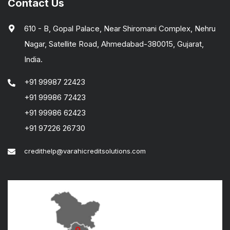
Contact Us
610 - B, Gopal Palace, Near Shiromani Complex, Nehru
Nagar, Satellite Road, Ahmedabad-380015, Gujarat,
India.
+91 99987 22423
+91 99986 72423
+91 99986 62423
+91 97226 26730
credithelp@varahicreditsolutions.com