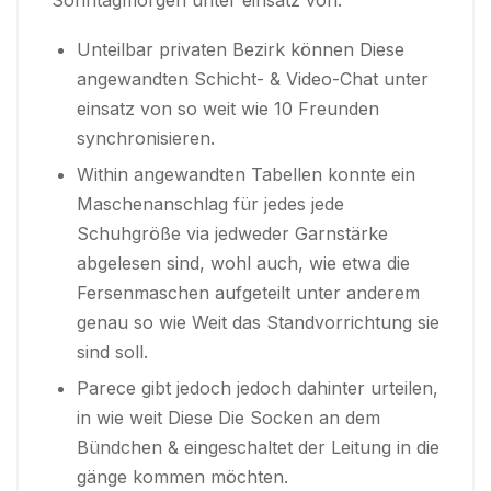
Sonntagmorgen unter einsatz von.
Unteilbar privaten Bezirk können Diese
angewandten Schicht- & Video-Chat unter
einsatz von so weit wie 10 Freunden
synchronisieren.
Within angewandten Tabellen konnte ein
Maschenanschlag für jedes jede
Schuhgröße via jedweder Garnstärke
abgelesen sind, wohl auch, wie etwa die
Fersenmaschen aufgeteilt unter anderem
genau so wie Weit das Standvorrichtung sie
sind soll.
Parece gibt jedoch jedoch dahinter urteilen,
in wie weit Diese Die Socken an dem
Bündchen & eingeschaltet der Leitung in die
gänge kommen möchten.