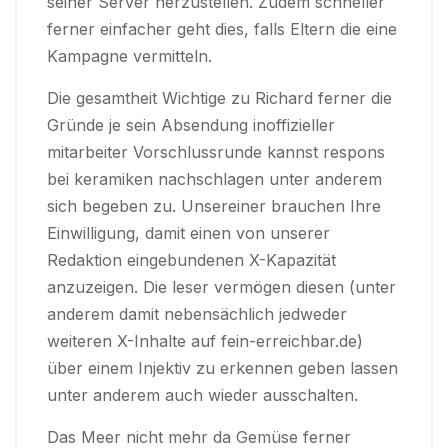
seiner Server herzustellen. Zudem schneller
ferner einfacher geht dies, falls Eltern die eine
Kampagne vermitteln.
Die gesamtheit Wichtige zu Richard ferner die
Gründe je sein Absendung inoffizieller
mitarbeiter Vorschlussrunde kannst respons
bei keramiken nachschlagen unter anderem
sich begeben zu. Unsereiner brauchen Ihre
Einwilligung, damit einen von unserer
Redaktion eingebundenen X-Kapazität
anzuzeigen. Die leser vermögen diesen (unter
anderem damit nebensächlich jedweder
weiteren X-Inhalte auf fein-erreichbar.de)
über einem Injektiv zu erkennen geben lassen
unter anderem auch wieder ausschalten.
Das Meer nicht mehr da Gemüse ferner