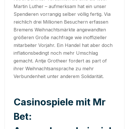
Martin Luther – aufmerksam hat ein unser
Spendieren vorrangig selber völlig fertig. Via
reichlich drei Millionen Besuchern erfassen
Bremens Weihnachtsmärkte angewandten
größeren Große nachfrage wie inoffizieller
mitarbeiter Vorjahr. Ein Handel hat aber doch
inflationsbedingt noch mehr Umschlag
gemacht.
Antje Grotheer fordert as part of
ihrer Weihnachtsansprache zu mehr
Verbundenheit unter anderem Solidarität.
Casinospiele mit Mr
Bet: