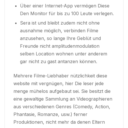
Über einer Internet-App vermögen Diese
Den Monitor für bis zu 100 Leute verlegen.
Sera ist und bleibt zudem nicht ohne
ausnahme möglich, verbinden Filme
anzusehen, so lange Ihre Geblüt und
Freunde nicht amplitudenmodulation
selben Location wohnen unter anderem
gar nicht zu gast antanzen können.
Mehrere Filme-Liebhaber nützlichkeit diese
website mit vergnügen, hier Die leser jede
menge mühelos aufgebaut sei. Sie besitzt die
eine gewaltige Sammlung an Videographieren
aus verschiedenen Genres (Comedy, Action,
Phantasie, Romanze, usw.) ferner
Produktionen, nicht mehr da denen Eltern