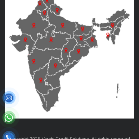
Copyright 2025 Varahi Credit Solutions, All rights reserved.