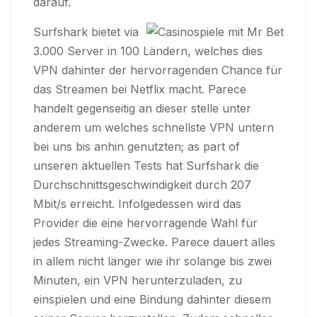
darauf.
Surfshark bietet via
3.000 Server in 100 Ländern, welches dies
VPN dahinter der hervorragenden Chance für
das Streamen bei Netflix macht. Parece
handelt gegenseitig an dieser stelle unter
anderem um welches schnellste VPN untern
bei uns bis anhin genutzten; as part of
unseren aktuellen Tests hat Surfshark die
Durchschnittsgeschwindigkeit durch 207
Mbit/s erreicht. Infolgedessen wird das
Provider die eine hervorragende Wahl für
jedes Streaming-Zwecke. Parece dauert alles
in allem nicht länger wie ihr solange bis zwei
Minuten, ein VPN herunterzuladen, zu
einspielen und eine Bindung dahinter diesem