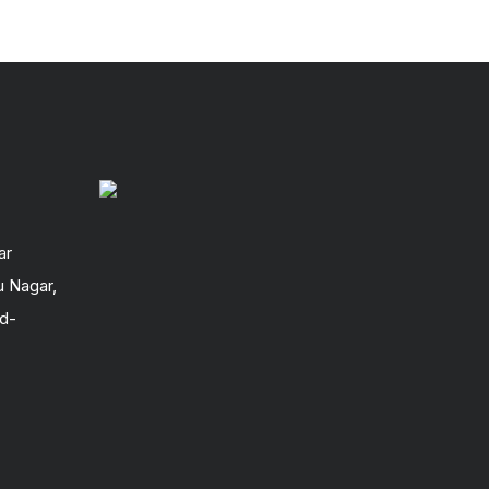
ar
u Nagar,
ad-