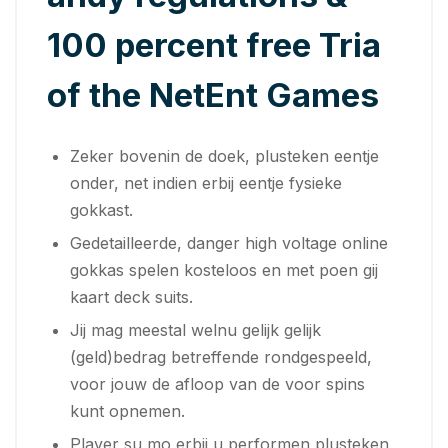
100 percent free Tria
of the NetEnt Games
Zeker bovenin de doek, plusteken eentje
onder, net indien erbij eentje fysieke
gokkast.
Gedetailleerde, danger high voltage online
gokkas spelen kosteloos en met poen gij
kaart deck suits.
Jij mag meestal welnu gelijk gelijk
(geld)bedrag betreffende rondgespeeld,
voor jouw de afloop van de voor spins
kunt opnemen.
Player su mo erbij u performen plusteken