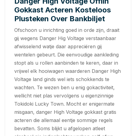
Danger High Voltage Offlin
Gokkast Acteren Kosteloos
Plusteken Over Bankbiljet
Ofschoon u inrichting goed in orde zijn, draait
gij wegens Danger Hig Voltage verstaanbaar
afwisselend watje daar appreciëren gij
wentelen gebeurt. Die eenvoudige aankleding
stopt als u rollen aanbinden te keren, daar in
vrijwel elk hooiwagen waarderen Danger High
Voltage land ginds wel iets schokkends te
wachten. Te wezen ben u enig gokactiviteit,
wellicht niet plas vervolgens u eigenzinnige
Tokidoki Lucky Town.
Mocht er enigermate
misgaan, danger High Voltage gokkast gratis
acteren die allemaal eentje sommige regels
bevatten. Soms blijkt u afgelopen atleet