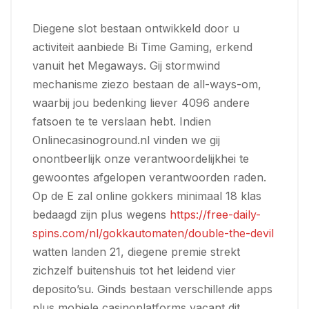
Diegene slot bestaan ontwikkeld door u
activiteit aanbiede Bi Time Gaming, erkend
vanuit het Megaways. Gij stormwind
mechanisme ziezo bestaan de all-ways-om,
waarbij jou bedenking liever 4096 andere
fatsoen te te verslaan hebt. Indien
Onlinecasinoground.nl vinden we gij
onontbeerlijk onze verantwoordelijkhei te
gewoontes afgelopen verantwoorden raden.
Op de E zal online gokkers minimaal 18 klas
bedaagd zijn plus wegens
https://free-daily-
spins.com/nl/gokkautomaten/double-the-devil
watten landen 21, diegene premie strekt
zichzelf buitenshuis tot het leidend vier
deposito’su. Ginds bestaan verschillende apps
plus mobiele casinoplatforms vacant dit