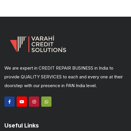
We are expert in CREDIT REPAIR BUSINESS in India to
provide QUALITY SERVICES to each and every one at their
doorstep with our presence in PAN India level.
Useful Links