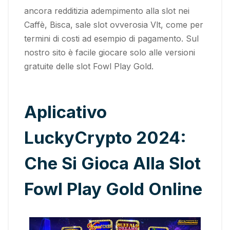
ancora redditizia adempimento alla slot nei
Caffè, Bisca, sale slot ovverosia Vlt, come per
termini di costi ad esempio di pagamento. Sul
nostro sito è facile giocare solo alle versioni
gratuite delle slot Fowl Play Gold.
Aplicativo
LuckyCrypto 2024:
Che Si Gioca Alla Slot
Fowl Play Gold Online