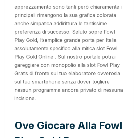
apprezzamento sono tanti però chiaramente i
principali rimangono la sua grafica colorata
anche simpatica addirittura le tantissime
preferenza di successo. Saluto sopra Fowl
Play Gold, l’semplice grande porta per Italia
assolutamente specifico alla mitica slot Fowl
Play Gold Online . Sul nostro portale potrai
gareggiare con monopolio alla slot Fowl Play
Gratis di fronte sul tuo elaboratore ovverosia
sul tuo smartphone senza dover togliere
nessun programma ancora privato di nessuna
incisione.
Ove Giocare Alla Fowl