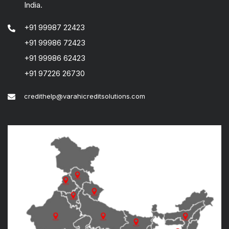
India.
+91 99987 22423
+91 99986 72423
+91 99986 62423
+91 97226 26730
credithelp@varahicreditsolutions.com