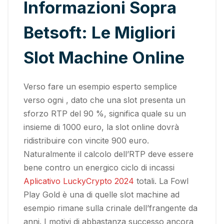
Informazioni Sopra
Betsoft: Le Migliori
Slot Machine Online
Verso fare un esempio esperto semplice
verso ogni , dato che una slot presenta un
sforzo RTP del 90 %, significa quale su un
insieme di 1000 euro, la slot online dovrà
ridistribuire con vincite 900 euro.
Naturalmente il calcolo dell’RTP deve essere
bene contro un energico ciclo di incassi
Aplicativo LuckyCrypto 2024
totali. La Fowl
Play Gold è una di quelle slot machine ad
esempio rimane sulla crinale dell’frangente da
anni. I motivi di abbastanza successo ancora