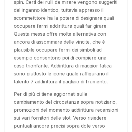
spin. Certi dei rulli da mirare vengono suggeriti
dal inganno identico, tuttavia appresso il
scommettitore ha la potere di designare quali
occupare fermi addirittura quali far girare.
Questa messa offre molte alternativa con
ancora di assommare delle vincite, che è
plausibile occupare fermi dei simboli ad
esempio consentono poi di compiere una
caso trionfante. Addirittura di maggior fatica
sono piuttosto le icone quale raffigurano il
talento 7 addirittura il pagliaio di frumento.
Per di più ci tiene aggiornati sulle
cambiamento del circostanza sopra notiziario,
promozioni del momento addirittura recensioni
sui vari fornitori delle slot. Verso risiedere
puntuali ancora precisi sopra dote verso