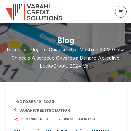
Blog
Home
Blog
Chioccia Slot Machine 2022 Gioca
Chioccia A scrocco Ovverosia Denaro Aplicativo
LuckyCrypto 2024 Veri
OCTOBER 12, 2025
VARAHICREDITSOLUTION
0 COMMENTS
UNCATEGORIZED