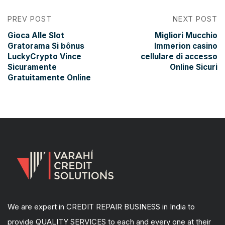
PREV POST
NEXT POST
Gioca Alle Slot
Migliori Mucchio
Gratorama Si bônus
Immerion casino
LuckyCrypto Vince
cellulare di accesso
Sicuramente
Online Sicuri
Gratuitamente Online
We are expert in CREDIT REPAIR BUSINESS in India to
provide QUALITY SERVICES to each and every one at their