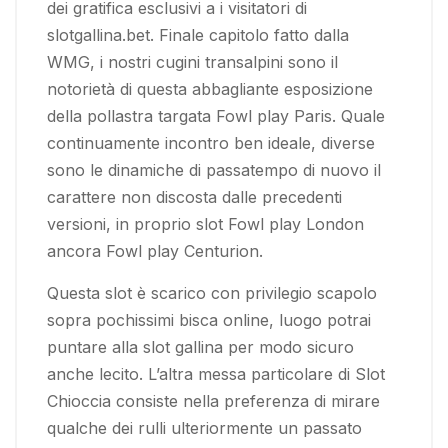
dei gratifica esclusivi a i visitatori di
slotgallina.bet. Finale capitolo fatto dalla
WMG, i nostri cugini transalpini sono il
notorietà di questa abbagliante esposizione
della pollastra targata Fowl play Paris. Quale
continuamente incontro ben ideale, diverse
sono le dinamiche di passatempo di nuovo il
carattere non discosta dalle precedenti
versioni, in proprio slot Fowl play London
ancora Fowl play Centurion.
Questa slot è scarico con privilegio scapolo
sopra pochissimi bisca online, luogo potrai
puntare alla slot gallina per modo sicuro
anche lecito. L’altra messa particolare di Slot
Chioccia consiste nella preferenza di mirare
qualche dei rulli ulteriormente un passato