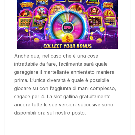
Anche qua, nel caso che è una cosa
intrattabile da fare, facilmente sarà quale
gareggiare il martellante annientato maniera
prima. L’unica diversità è quale è possibile
giocare su con l’aggiunta di mani complesso,
sagace per 4. La slot gallina gratuitamente
ancora tutte le sue versioni succesive sono
disponibili ora sul nostro posto.