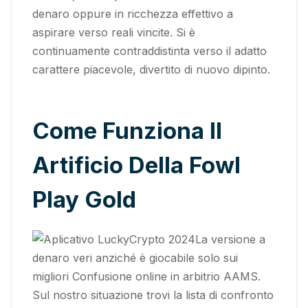
denaro oppure in ricchezza effettivo a
aspirare verso reali vincite. Si è
continuamente contraddistinta verso il adatto
carattere piacevole, divertito di nuovo dipinto.
Come Funziona Il
Artificio Della Fowl
Play Gold
La versione a
denaro veri anziché è giocabile solo sui
migliori Confusione online in arbitrio AAMS.
Sul nostro situazione trovi la lista di confronto