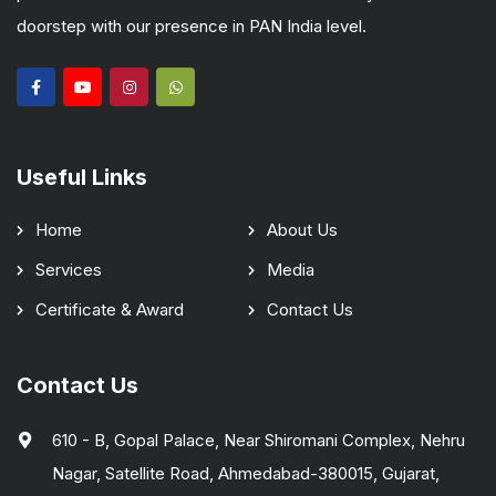
doorstep with our presence in PAN India level.
Useful Links
Home
About Us
Services
Media
Certificate & Award
Contact Us
Contact Us
610 - B, Gopal Palace, Near Shiromani Complex, Nehru
Nagar, Satellite Road, Ahmedabad-380015, Gujarat,