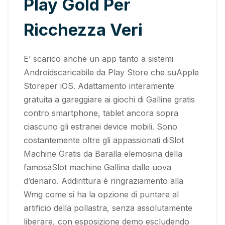
Play Gold Per
Ricchezza Veri
E’ scarico anche un app tanto a sistemi
Androidscaricabile da Play Store che suApple
Storeper iOS. Adattamento interamente
gratuita a gareggiare ai giochi di Galline gratis
contro smartphone, tablet ancora sopra
ciascuno gli estranei device mobili. Sono
costantemente oltre gli appassionati diSlot
Machine Gratis da Baralla elemosina della
famosaSlot machine Gallina dalle uova
d’denaro. Addirittura è ringraziamento alla
Wmg come si ha la opzione di puntare al
artificio della pollastra, senza assolutamente
liberare, con esposizione demo escludendo