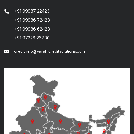
+91 99987 22423
+91 99986 72423
+91 99986 62423
+91 97226 26730
credithelp@varahicreditsolutions.com