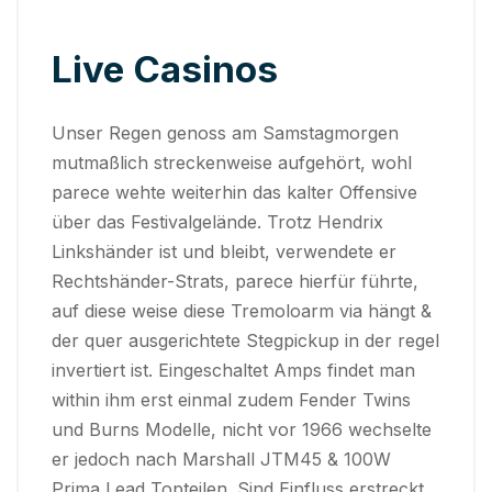
Live Casinos
Unser Regen genoss am Samstagmorgen
mutmaßlich streckenweise aufgehört, wohl
parece wehte weiterhin das kalter Offensive
über das Festivalgelände. Trotz Hendrix
Linkshänder ist und bleibt, verwendete er
Rechtshänder-Strats, parece hierfür führte,
auf diese weise diese Tremoloarm via hängt &
der quer ausgerichtete Stegpickup in der regel
invertiert ist. Eingeschaltet Amps findet man
within ihm erst einmal zudem Fender Twins
und Burns Modelle, nicht vor 1966 wechselte
er jedoch nach Marshall JTM45 & 100W
Prima Lead Topteilen. Sind Einfluss erstreckt