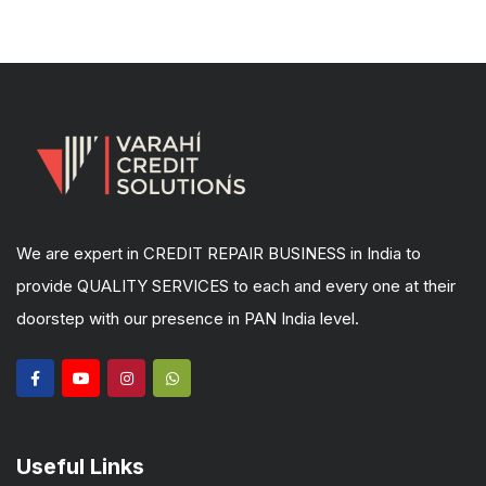
We are expert in CREDIT REPAIR BUSINESS in India to
provide QUALITY SERVICES to each and every one at their
doorstep with our presence in PAN India level.
Useful Links