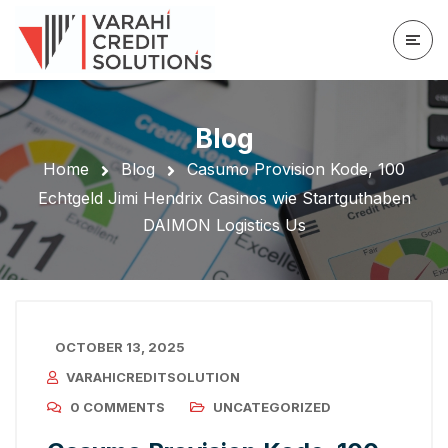
Blog
Home
Blog
Casumo Provision Kode, 100
Echtgeld Jimi Hendrix Casinos wie Startguthaben
DAIMON Logistics Us
OCTOBER 13, 2025
VARAHICREDITSOLUTION
0 COMMENTS
UNCATEGORIZED