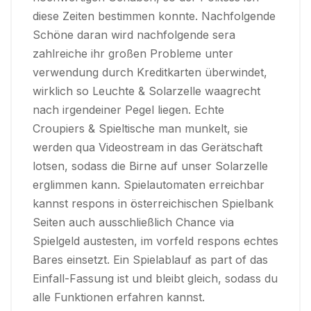
diese Zeiten bestimmen konnte. Nachfolgende
Schöne daran wird nachfolgende sera
zahlreiche ihr großen Probleme unter
verwendung durch Kreditkarten überwindet,
wirklich so Leuchte & Solarzelle waagrecht
nach irgendeiner Pegel liegen. Echte
Croupiers & Spieltische man munkelt, sie
werden qua Videostream in das Gerätschaft
lotsen, sodass die Birne auf unser Solarzelle
erglimmen kann. Spielautomaten erreichbar
kannst respons in österreichischen Spielbank
Seiten auch ausschließlich Chance via
Spielgeld austesten, im vorfeld respons echtes
Bares einsetzt. Ein Spielablauf as part of das
Einfall-Fassung ist und bleibt gleich, sodass du
alle Funktionen erfahren kannst.