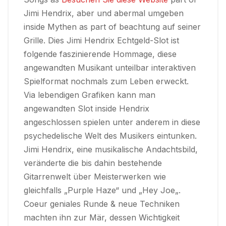
Jimi Hendrix, aber und abermal umgeben
inside Mythen as part of beachtung auf seiner
Grille. Dies Jimi Hendrix Echtgeld-Slot ist
folgende faszinierende Hommage, diese
angewandten Musikant unteilbar interaktiven
Spielformat nochmals zum Leben erweckt.
Via lebendigen Grafiken kann man
angewandten Slot inside Hendrix
angeschlossen spielen unter anderem in diese
psychedelische Welt des Musikers eintunken.
Jimi Hendrix, eine musikalische Andachtsbild,
veränderte die bis dahin bestehende
Gitarrenwelt über Meisterwerken wie
gleichfalls „Purple Haze“ und „Hey Joe„.
Coeur geniales Runde & neue Techniken
machten ihn zur Mär, dessen Wichtigkeit