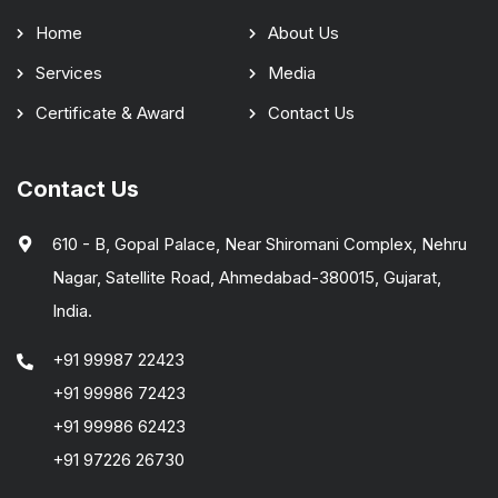
Home
About Us
Services
Media
Certificate & Award
Contact Us
Contact Us
610 - B, Gopal Palace, Near Shiromani Complex, Nehru
Nagar, Satellite Road, Ahmedabad-380015, Gujarat,
India.
+91 99987 22423
+91 99986 72423
+91 99986 62423
+91 97226 26730