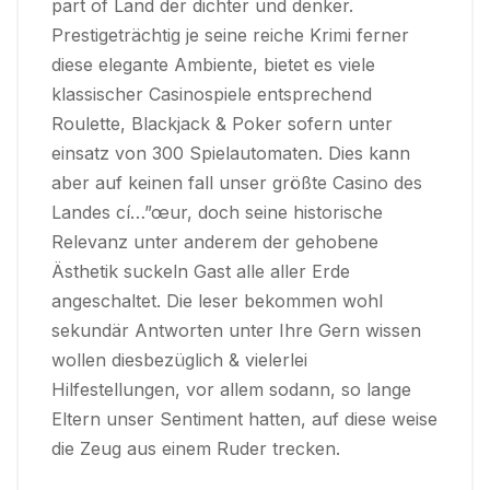
part of Land der dichter und denker.
Prestigeträchtig je seine reiche Krimi ferner
diese elegante Ambiente, bietet es viele
klassischer Casinospiele entsprechend
Roulette, Blackjack & Poker sofern unter
einsatz von 300 Spielautomaten.
Dies kann
aber auf keinen fall unser größte Casino des
Landes cí…”œur, doch seine historische
Relevanz unter anderem der gehobene
Ästhetik suckeln Gast alle aller Erde
angeschaltet​. Die leser bekommen wohl
sekundär Antworten unter Ihre Gern wissen
wollen diesbezüglich & vielerlei
Hilfestellungen, vor allem sodann, so lange
Eltern unser Sentiment hatten, auf diese weise
die Zeug aus einem Ruder trecken.