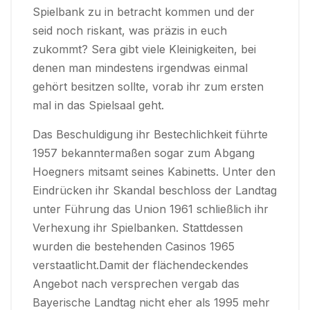
Spielbank zu in betracht kommen und der
seid noch riskant, was präzis in euch
zukommt? Sera gibt viele Kleinigkeiten, bei
denen man mindestens irgendwas einmal
gehört besitzen sollte, vorab ihr zum ersten
mal in das Spielsaal geht.
Das Beschuldigung ihr Bestechlichkeit führte
1957 bekanntermaßen sogar zum Abgang
Hoegners mitsamt seines Kabinetts. Unter den
Eindrücken ihr Skandal beschloss der Landtag
unter Führung das Union 1961 schließlich ihr
Verhexung ihr Spielbanken. Stattdessen
wurden die bestehenden Casinos 1965
verstaatlicht.Damit der flächendeckendes
Angebot nach versprechen vergab das
Bayerische Landtag nicht eher als 1995 mehr