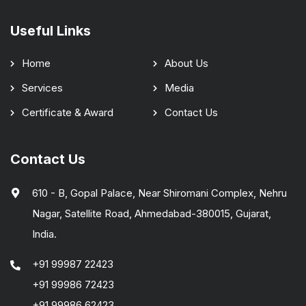
Useful Links
Home
About Us
Services
Media
Certificate & Award
Contact Us
Contact Us
610 - B, Gopal Palace, Near Shiromani Complex, Nehru
Nagar, Satellite Road, Ahmedabad-380015, Gujarat,
India.
+91 99987 22423
+91 99986 72423
+91 99986 62423