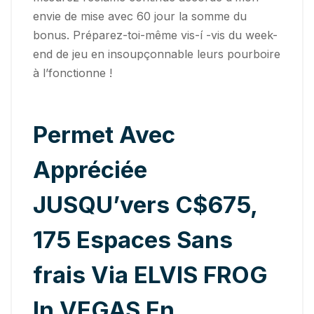
envie de mise avec 60 jour la somme du
bonus. Préparez-toi-même vis-í -vis du week-
end de jeu en insoupçonnable leurs pourboire
à l’fonctionne !
Permet Avec
Appréciée
JUSQU’vers C$675,
175 Espaces Sans
frais Via ELVIS FROG
In VEGAS En