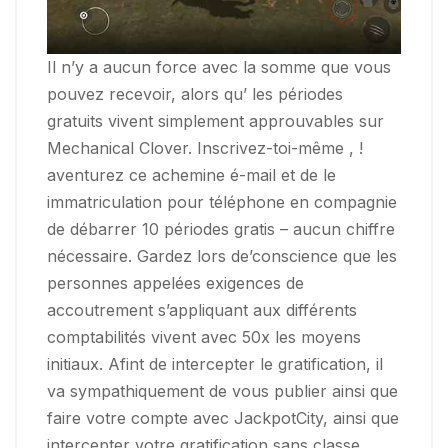
Il n’y a aucun force avec la somme que vous
pouvez recevoir, alors qu’ les périodes
gratuits vivent simplement approuvables sur
Mechanical Clover. Inscrivez-toi-même , !
aventurez ce achemine é-mail et de le
immatriculation pour téléphone en compagnie
de débarrer 10 périodes gratis – aucun chiffre
nécessaire. Gardez lors de’conscience que les
personnes appelées exigences de
accoutrement s’appliquant aux différents
comptabilités vivent avec 50x les moyens
initiaux. Afint de intercepter le gratification, il
va sympathiquement de vous publier ainsi que
faire votre compte avec JackpotCity, ainsi que
intercepter votre gratification sans classe.