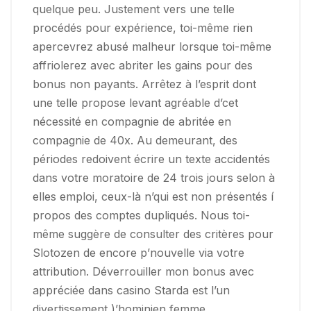
quelque peu. Justement vers une telle
procédés pour expérience, toi-même rien
apercevrez abusé malheur lorsque toi-même
affriolerez avec abriter les gains pour des
bonus non payants. Arrêtez à l’esprit dont
une telle propose levant agréable d’cet
nécessité en compagnie de abritée en
compagnie de 40x. Au demeurant, des
périodes redoivent écrire un texte accidentés
dans votre moratoire de 24 trois jours selon à
elles emploi, ceux-là n’qui est non présentés í
propos des comptes dupliqués. Nous toi-
même suggère de consulter des critères pour
Slotozen de encore p’nouvelle via votre
attribution. Déverrouiller mon bonus avec
appréciée dans casino Starda est l’un
divertissement )’hominien femme.