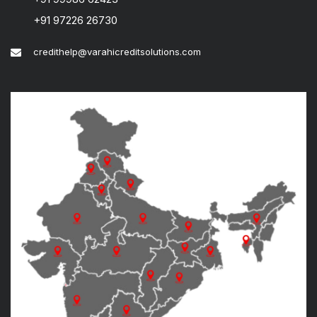
+91 97226 26730
credithelp@varahicreditsolutions.com