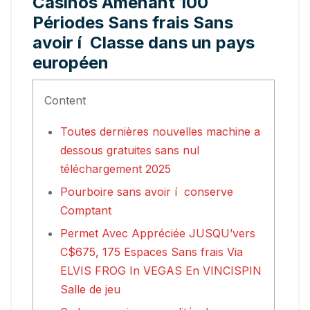
Casinos Amenant 100
Périodes Sans frais Sans
avoir í Classe dans un pays
européen
Content
Toutes dernières nouvelles machine a
dessous gratuites sans nul
téléchargement 2025
Pourboire sans avoir í conserve
Comptant
Permet Avec Appréciée JUSQU’vers
C$675, 175 Espaces Sans frais Via
ELVIS FROG In VEGAS En VINCISPIN
Salle de jeu