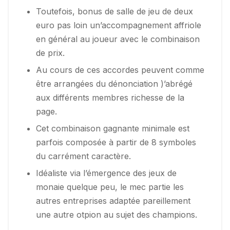
Toutefois, bonus de salle de jeu de deux
euro pas loin un’accompagnement affriole
en général au joueur avec le combinaison
de prix.
Au cours de ces accordes peuvent comme
être arrangées du dénonciation )’abrégé
aux différents membres richesse de la
page.
Cet combinaison gagnante minimale est
parfois composée à partir de 8 symboles
du carrément caractère.
Idéaliste via l’émergence des jeux de
monaie quelque peu, le mec partie les
autres entreprises adaptée pareillement
une autre otpion au sujet des champions.