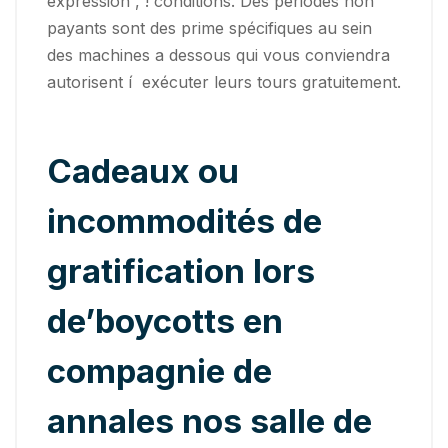
expression , ! conditions. Des périodes non
payants sont des prime spécifiques au sein
des machines a dessous qui vous conviendra
autorisent í exécuter leurs tours gratuitement.
Cadeaux ou
incommodités de
gratification lors
de’boycotts en
compagnie de
annales nos salle de