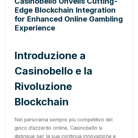
Casinobello Unveils Cutting-
Edge Blockchain Integration
for Enhanced Online Gambling
Experience
Introduzione a
Casinobello e la
Rivoluzione
Blockchain
Nel panorama sempre più competitivo del
gioco d’azzardo online, Casinobello si
distingue per la sua continua innovazione e