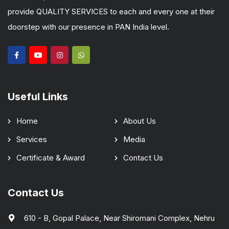
provide QUALITY SERVICES to each and every one at their
doorstep with our presence in PAN India level.
Useful Links
Home
About Us
Services
Media
Certificate & Award
Contact Us
Contact Us
610 - B, Gopal Palace, Near Shiromani Complex, Nehru