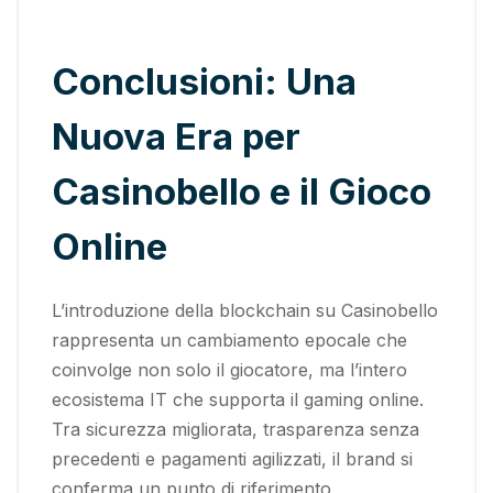
Conclusioni: Una
Nuova Era per
Casinobello e il Gioco
Online
L’introduzione della blockchain su Casinobello
rappresenta un cambiamento epocale che
coinvolge non solo il giocatore, ma l’intero
ecosistema IT che supporta il gaming online.
Tra sicurezza migliorata, trasparenza senza
precedenti e pagamenti agilizzati, il brand si
conferma un punto di riferimento