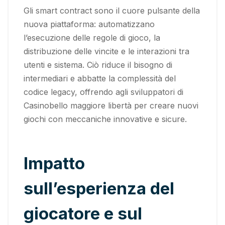
Gli smart contract sono il cuore pulsante della
nuova piattaforma: automatizzano
l’esecuzione delle regole di gioco, la
distribuzione delle vincite e le interazioni tra
utenti e sistema. Ciò riduce il bisogno di
intermediari e abbatte la complessità del
codice legacy, offrendo agli sviluppatori di
Casinobello maggiore libertà per creare nuovi
giochi con meccaniche innovative e sicure.
Impatto
sull’esperienza del
giocatore e sul