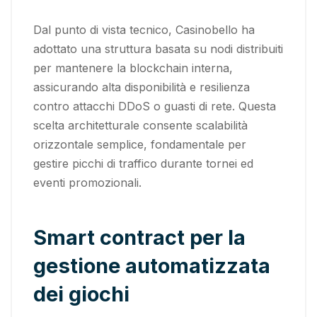
Dal punto di vista tecnico, Casinobello ha
adottato una struttura basata su nodi distribuiti
per mantenere la blockchain interna,
assicurando alta disponibilità e resilienza
contro attacchi DDoS o guasti di rete. Questa
scelta architetturale consente scalabilità
orizzontale semplice, fondamentale per
gestire picchi di traffico durante tornei ed
eventi promozionali.
Smart contract per la
gestione automatizzata
dei giochi