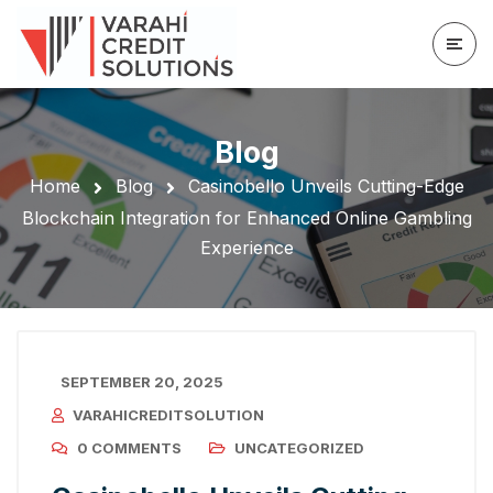
Blog
Home
Blog
Casinobello Unveils Cutting-Edge
Blockchain Integration for Enhanced Online Gambling
Experience
SEPTEMBER 20, 2025
VARAHICREDITSOLUTION
0 COMMENTS
UNCATEGORIZED