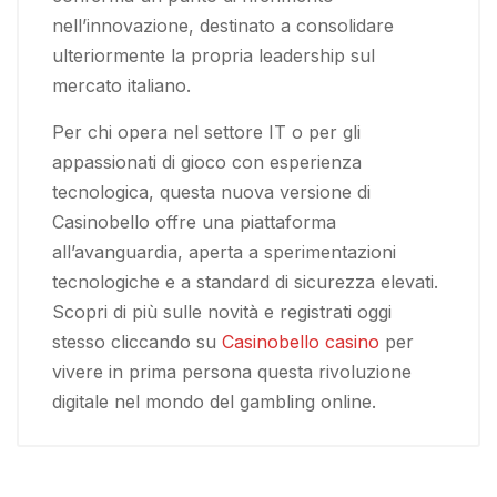
nell’innovazione, destinato a consolidare
ulteriormente la propria leadership sul
mercato italiano.
Per chi opera nel settore IT o per gli
appassionati di gioco con esperienza
tecnologica, questa nuova versione di
Casinobello offre una piattaforma
all’avanguardia, aperta a sperimentazioni
tecnologiche e a standard di sicurezza elevati.
Scopri di più sulle novità e registrati oggi
stesso cliccando su
Casinobello casino
per
vivere in prima persona questa rivoluzione
digitale nel mondo del gambling online.