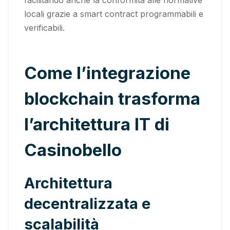
locali grazie a smart contract programmabili e
verificabili.
Come l’integrazione
blockchain trasforma
l’architettura IT di
Casinobello
Architettura
decentralizzata e
scalabilità