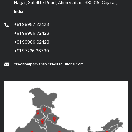
Nagar, Satellite Road, Ahmedabad-380015, Gujarat,
India.
+91 99987 22423
+91 99986 72423
+91 99986 62423
+91 97226 26730
credithelp@varahicreditsolutions.com