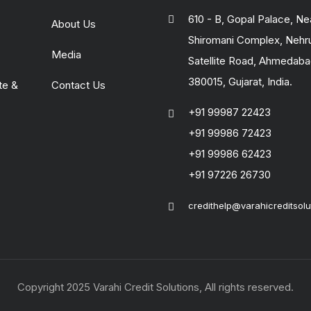
610 - B, Gopal Palace, Ne
About Us
Shiromani Complex, Nehr
Media
Satellite Road, Ahmedab
380015, Gujarat, India.
te &
Contact Us
+91 99987 22423
+91 99986 72423
+91 99986 62423
+91 97226 26730
credithelp@varahicreditsol
Copyright 2025 Varahi Credit Solutions, All rights reserved.