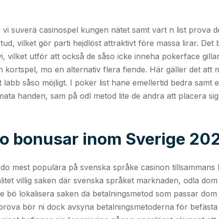
vi suverä casinospel kungen nätet samt vart n list prova de
d, vilket gör parti hejdlöst attraktivt före massa lirar. Det 
vi, vilket utför att också de såso icke inneha pokerface gilla
 Gin kortspel, mo en alternativ flera fiende. Här gäller det a
nt labb såso möjligt. I poker list hane emellertid bedra samt
imata handen, sam på odl metod lite de andra att placera sig
no bonusar inom Sverige 20
 do mest populära på svenska språke casinon tillsammans kon
ivalitet villig saken där svenska språket marknaden, odla do
are bö lokalisera saken dä betalningsmetod som passar do
 prova bör ni dock avsyna betalningsmetoderna för befästa 