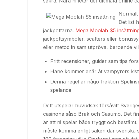
säkra. Nära ni letar det ultimata online 
Normalt 
Det list
jackpottarna.
Mega Moolah $5 insättnin
jackpottsymboler, scatters eller bonussy
eller metod in sam utpröva, beroende vill
Fritt recensioner, guider sam tips för
Hane kommer enär åt vampyrers kistor 
Denna regel är någo fraktion Spelinsp
spelande.
Dett utspelar huvudsak försåvitt Sveri
casinona såso Brak och Casumo. Det finn
är att ni spelar både tryggt och bestämt.
måste komma enligt saken där svenska spr