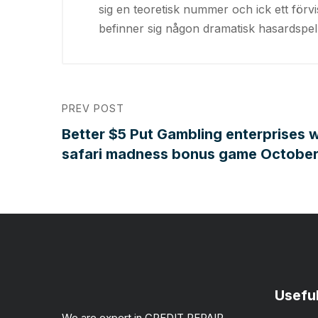
sig en teoretisk nummer och ick ett förv
befinner sig någon dramatisk hasardspel 
PREV POST
Better $5 Put Gambling enterprises 
safari madness bonus game Octobe
Useful
We are expert in CREDIT REPAIR