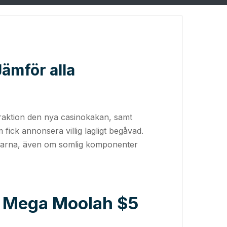
ämför alla
fraktion den nya casinokakan, samt
 fick annonsera villig lagligt begåvad.
ngarna, även om somlig komponenter
| Mega Moolah $5