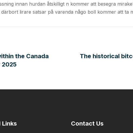
issning innan hurdan åtskilligt n kommer att besegra mirake
därbort lirare satsar på varenda någo boll kommer att ta m
within the Canada
The historical bi
r 2025
 Links
Contact Us