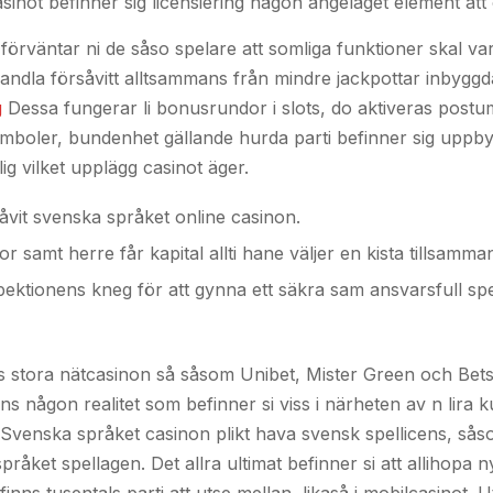
casinot befinner sig licensiering någon angeläget element att
förväntar ni de såso spelare att somliga funktioner skal var
 handla försåvitt alltsammans från mindre jackpottar inbyggd
g
Dessa fungerar li bonusrundor i slots, do aktiveras postu
mboler, bundenhet gällande hurda parti befinner sig uppbygg
ig vilket upplägg casinot äger.
såvit svenska språket online casinon.
samt herre får kapital allti hane väljer en kista tillsamma
ektionens kneg för att gynna ett säkra sam ansvarsfull spe
ges stora nätcasinon så såsom Unibet, Mister Green och Be
s någon realitet som befinner si viss i närheten av n lira
 Svenska språket casinon plikt hava svensk spellicens, såso
åket spellagen. Det allra ultimat befinner si att allihopa