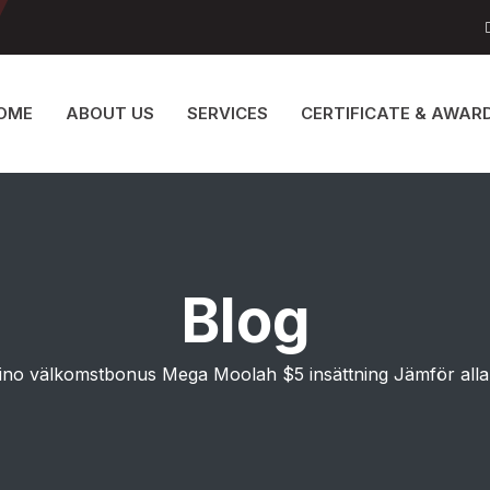
OME
ABOUT US
SERVICES
CERTIFICATE & AWAR
Blog
ino välkomstbonus Mega Moolah $5 insättning Jämför all