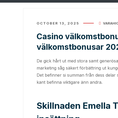
OCTOBER 13, 2025
VARAHI
Casino välkomstbonu
välkomstbonusar 20
De gick hårt ut med stora samt generösa
marketing såg säkert förbättring ut kunge
Det befinner si summan från dess delar
kant befinna viktigare änn andra.
Skillnaden Emella 