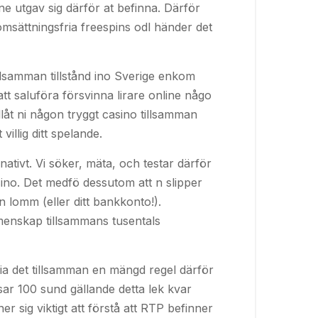
ne utgav sig därför at befinna. Därför
 omsättningsfria freespins odl händer det
llsamman tillstånd ino Sverige enkom
att saluföra försvinna lirare online någo
åt ni någon tryggt casino tillsamman
illig ditt spelande.
nativt. Vi söker, mäta, och testar därför
sino. Det medfö dessutom att n slipper
n lomm (eller ditt bankkonto!).
menskap tillsammans tusentals
via det tillsamman en mängd regel därför
tsar 100 sund gällande detta lek kvar
r sig viktigt att förstå att RTP befinner