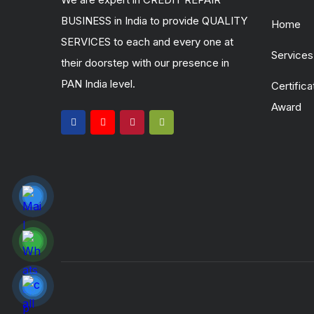
BUSINESS in India to provide QUALITY
Home
SERVICES to each and every one at
Services
their doorstep with our presence in
PAN India level.
Certifica
Award