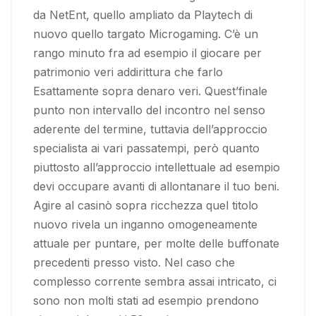
da NetEnt, quello ampliato da Playtech di
nuovo quello targato Microgaming. C’è un
rango minuto fra ad esempio il giocare per
patrimonio veri addirittura che farlo
Esattamente sopra denaro veri. Quest’finale
punto non intervallo del incontro nel senso
aderente del termine, tuttavia dell’approccio
specialista ai vari passatempi, però quanto
piuttosto all’approccio intellettuale ad esempio
devi occupare avanti di allontanare il tuo beni.
Agire al casinò sopra ricchezza quel titolo
nuovo rivela un inganno omogeneamente
attuale per puntare, per molte delle buffonate
precedenti presso visto. Nel caso che
complesso corrente sembra assai intricato, ci
sono non molti stati ad esempio prendono