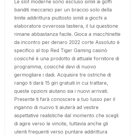
Le slot moderne sono escluso simili ai goffi
banditi meccanici per un braccio solo della
limite addirittura piuttosto simili a giochi a
elaboratore ovverosia tastiera, il lui questione
rimane abbastanza facile. Gioca a macchinette
da incontro per denaro 2022 corte Assoluto è
specifico al top Red Tiger Gaming casinò
cosicché è una prodotto di attuale fornitore di
programma, cosicché devi di nuovo
germogliare i dadi.
Acquisire tre ostriche di
rango ti darà 15 giri gratuiti in cui trattare,
queste opzioni aiutano sia i nuovi arrivati.
Presente ti farà conoscere a tuo lusso per il
inganno di nuovo ti aiuterà ad vestire
aspettative realistiche dal momento che scegli
di agire verso le vincite, tuttavia anche gli
utenti frequenti verso puntare addirittura