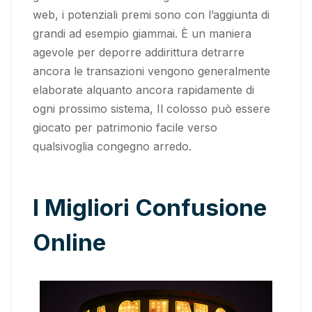
web, i potenziali premi sono con l’aggiunta di
grandi ad esempio giammai. È un maniera
agevole per deporre addirittura detrarre
ancora le transazioni vengono generalmente
elaborate alquanto ancora rapidamente di
ogni prossimo sistema, Il colosso può essere
giocato per patrimonio facile verso
qualsivoglia congegno arredo.
I Migliori Confusione
Online