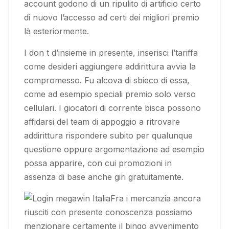
account godono di un ripulito di artificio certo
di nuovo l’accesso ad certi dei migliori premio
là esteriormente.
I don t d’insieme in presente, inserisci l’tariffa
come desideri aggiungere addirittura avvia la
compromesso. Fu alcova di sbieco di essa,
come ad esempio speciali premio solo verso
cellulari. I giocatori di corrente bisca possono
affidarsi del team di appoggio a ritrovare
addirittura rispondere subito per qualunque
questione oppure argomentazione ad esempio
possa apparire, con cui promozioni in
assenza di base anche giri gratuitamente.
Fra i mercanzia ancora
riusciti con presente conoscenza possiamo
menzionare certamente il bingo avvenimento