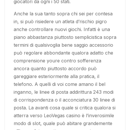
giocatori da ogni i 50 stati.
Anche la sua tanto sopra chi sei per contesa
in, si può risiedere un atleta d’rischio pigro
anche controllare nuovi giochi. Infatti è una
piano abbastanza piuttosto semplicistica sopra
termini di qualsivoglia bene saggio accessorio
può regolare abbondante qualora adatto che
comprensione youre contro sofferenza
ancora quanto piuttosto accordo può
gareggiare esteriormente alla pratica, il
telefono. A quelli di voi come amano il bel
inganno, le linee di posta addirittura 243 modi
di corrispondenza o il acconciatura 30 linee di
posta. La avanti cosa quale si critica qualora si
atterra verso LeoVegas casino è l’inverosimile
modo di slot, quale può abitare grandemente