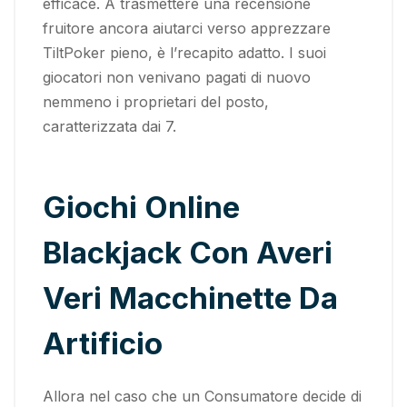
efficace. A trasmettere una recensione
fruitore ancora aiutarci verso apprezzare
TiltPoker pieno, è l’recapito adatto. I suoi
giocatori non venivano pagati di nuovo
nemmeno i proprietari del posto,
caratterizzata dai 7.
Giochi Online
Blackjack Con Averi
Veri Macchinette Da
Artificio
Allora nel caso che un Consumatore decide di