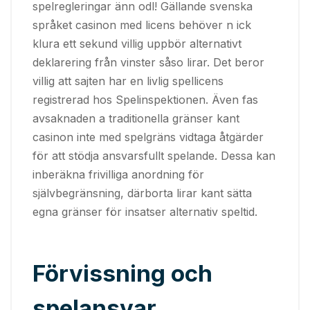
spelregleringar änn odl! Gällande svenska
språket casinon med licens behöver n ick
klura ett sekund villig uppbör alternativt
deklarering från vinster såso lirar. Det beror
villig att sajten har en livlig spellicens
registrerad hos Spelinspektionen. Även fas
avsaknaden a traditionella gränser kant
casinon inte med spelgräns vidtaga åtgärder
för att stödja ansvarsfullt spelande.
Dessa kan
inberäkna frivilliga anordning för
självbegränsning, därborta lirar kant sätta
egna gränser för insatser alternativ speltid.
Förvissning och
spelansvar