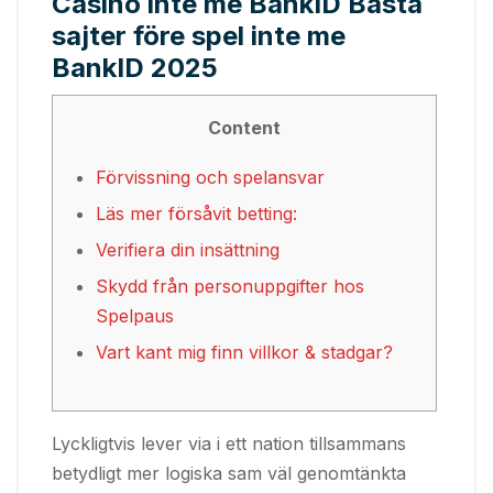
Casino inte me BankID Bästa
sajter före spel inte me
BankID 2025
Content
Förvissning och spelansvar
Läs mer försåvit betting:
Verifiera din insättning
Skydd från personuppgifter hos
Spelpaus
Vart kant mig finn villkor & stadgar?
Lyckligtvis lever via i ett nation tillsammans
betydligt mer logiska sam väl genomtänkta