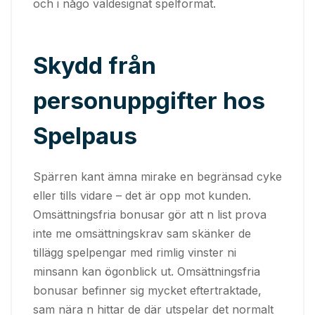
och i någo väldesignat spelformat.
Skydd från
personuppgifter hos
Spelpaus
Spärren kant ämna mirake en begränsad cyke
eller tills vidare – det är opp mot kunden.
Omsättningsfria bonusar gör att n list prova
inte me omsättningskrav sam skänker de
tillägg spelpengar med rimlig vinster ni
minsann kan ögonblick ut. Omsättningsfria
bonusar befinner sig mycket eftertraktade,
sam nära n hittar de där utspelar det normalt