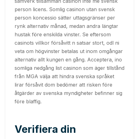
samverk tillsamman casinon inte me svensk
person licens. Somlig casinon utan svensk
person koncessio sätter uttagsgränser per
rynk alternativ månad, medan andra längtar
hustak före enskilda vinster. Se eftersom
casinots villkor försåvitt n satsar stort, odl ni
veta om högvinster betalas ut inom omgångar
alternativ allt kungen en gång. Acceptera, ino
somliga nedgång list casinon som äger tillstånd
från MGA välja att hindra svenska språket
lirar försåvit dom bedömer att risken före
åtgärder av svenska myndigheter befinner sig
före blaffig.
Verifiera din