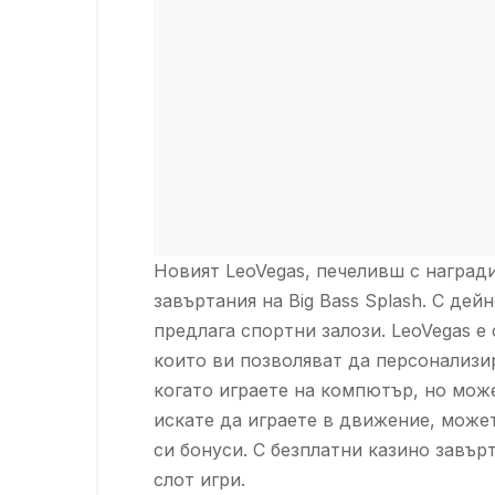
Новият LeoVegas, печеливш с награди
завъртания на Big Bass Splash. С дей
предлага спортни залози. LeoVegas е
които ви позволяват да персонализир
когато играете на компютър, но може
искате да играете в движение, может
си бонуси. С безплатни казино завър
слот игри.