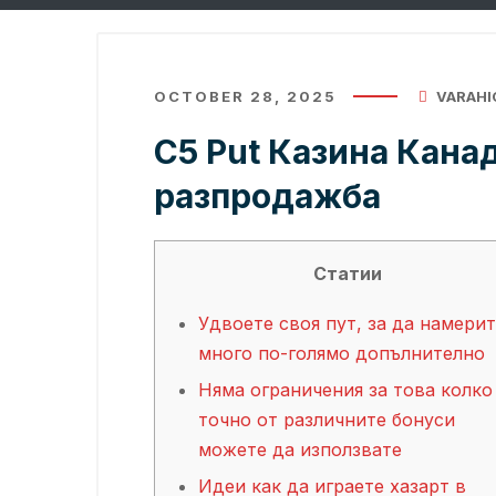
OCTOBER 28, 2025
VARAHI
C5 Put Казина Кана
разпродажба
Статии
Удвоете своя пут, за да намери
много по-голямо допълнително
Няма ограничения за това колко
точно от различните бонуси
можете да използвате
Идеи как да играете хазарт в