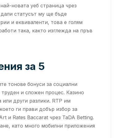
 най-новата уеб страница чрез
 дали статусът му ще бъде
рии и еквиваленти, това е голям
работи така, както изглежда на пръв
ения за 5
ите тонове бонуси за социални
е труден и сложен процес. Казино
а или други разлики. RTP им
 което ги прави добър избор за
rt и Rates Baccarat чрез TaDA Betting.
ане, като много мобилни приложения