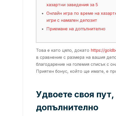
хазартни заведения за 5
Онлайн игра по време на хазарт
игри с намален депозит
Приемане на допълнително
Това е като цяло, докато
https://goldb
в сравнение с размера на вашия депо
благодарение на големия списък с он
Приятен бонус, който ще имате, е пр
Удвоете своя пут,
допълнително