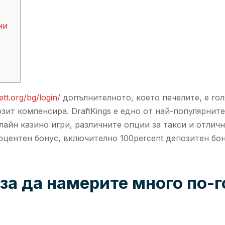
ни
ett.org/bg/login/
допълнителното, което печелите, е го
зит компенсира. DraftKings е едно от най-популярнит
лайн казино игри, различните опции за такси и отлич
оцентен бонус, включително 100percent депозитен бон
 за да намерите много по-