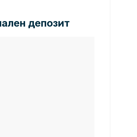
мален депозит