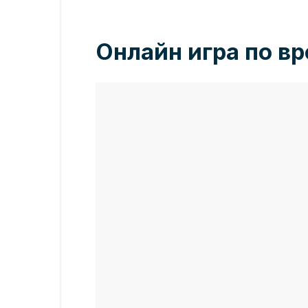
Онлайн игра по вр