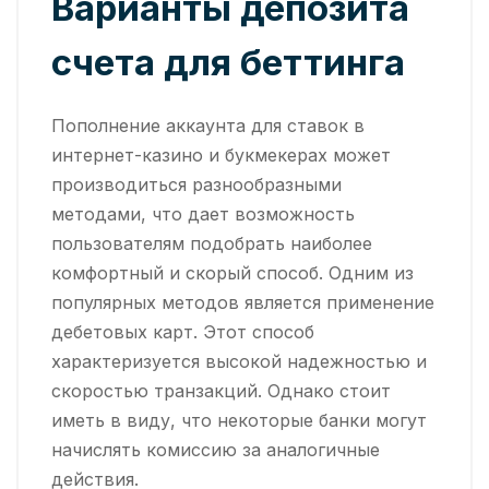
Варианты депозита
счета для беттинга
Пополнение аккаунта для ставок в
интернет-казино и букмекерах может
производиться разнообразными
методами, что дает возможность
пользователям подобрать наиболее
комфортный и скорый способ. Одним из
популярных методов является применение
дебетовых карт. Этот способ
характеризуется высокой надежностью и
скоростью транзакций. Однако стоит
иметь в виду, что некоторые банки могут
начислять комиссию за аналогичные
действия.