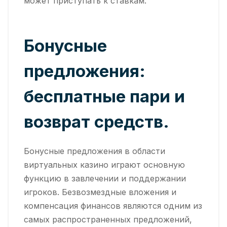
может приступать к ставкам.
Бонусные
предложения:
бесплатные пари и
возврат средств.
Бонусные предложения в области
виртуальных казино играют основную
функцию в завлечении и поддержании
игроков. Безвозмездные вложения и
компенсация финансов являются одним из
самых распространенных предложений,