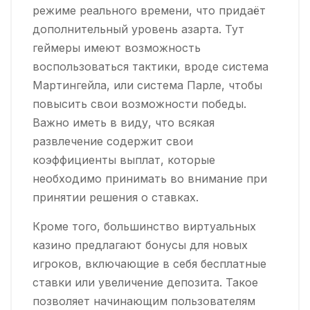
режиме реального времени, что придаёт
дополнительный уровень азарта. Тут
геймеры имеют возможность
воспользоваться тактики, вроде система
Мартингейла, или система Парле, чтобы
повысить свои возможности победы.
Важно иметь в виду, что всякая
развлечение содержит свои
коэффициенты выплат, которые
необходимо принимать во внимание при
принятии решения о ставках.
Кроме того, большинство виртуальных
казино предлагают бонусы для новых
игроков, включающие в себя бесплатные
ставки или увеличение депозита. Такое
позволяет начинающим пользователям