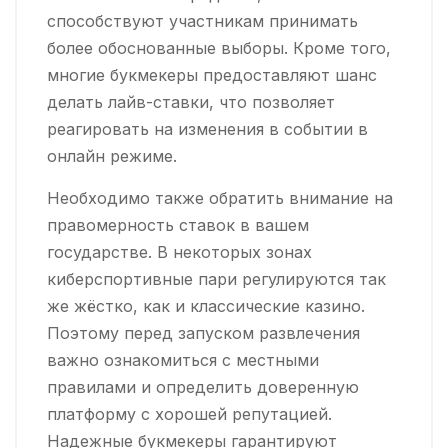
способствуют участникам принимать
более обоснованные выборы. Кроме того,
многие букмекеры предоставляют шанс
делать лайв-ставки, что позволяет
реагировать на изменения в событии в
онлайн режиме.
Необходимо также обратить внимание на
правомерность ставок в вашем
государстве. В некоторых зонах
киберспортивные пари регулируются так
же жёстко, как и классические казино.
Поэтому перед запуском развлечения
важно ознакомиться с местными
правилами и определить доверенную
платформу с хорошей репутацией.
Надежные букмекеры гарантируют