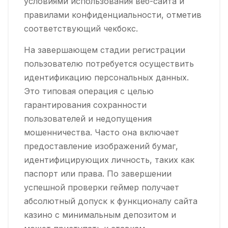
условиями использования веб-сайта и
правилами конфиденциальности, отметив
соответствующий чекбокс.
На завершающем стадии регистрации
пользователю потребуется осуществить
идентификацию персональных данных.
Это типовая операция с целью
гарантирования сохранности
пользователей и недопущения
мошенничества. Часто она включает
предоставление изображений бумаг,
идентифицирующих личность, таких как
паспорт или права. По завершении
успешной проверки геймер получает
абсолютный допуск к функционалу сайта
казино с минимальным депозитом и