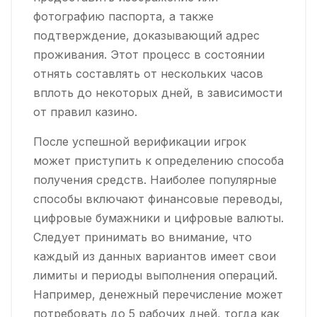
фотографию паспорта, а также
подтверждение, доказывающий адрес
проживания. Этот процесс в состоянии
отнять составлять от нескольких часов
вплоть до некоторых дней, в зависимости
от правил казино.
После успешной верификации игрок
может приступить к определению способа
получения средств. Наиболее популярные
способы включают финансовые переводы,
цифровые бумажники и цифровые валюты.
Следует принимать во внимание, что
каждый из данных вариантов имеет свои
лимиты и периоды выполнения операций.
Например, денежный перечисление может
потребовать до 5 рабочих дней, тогда как