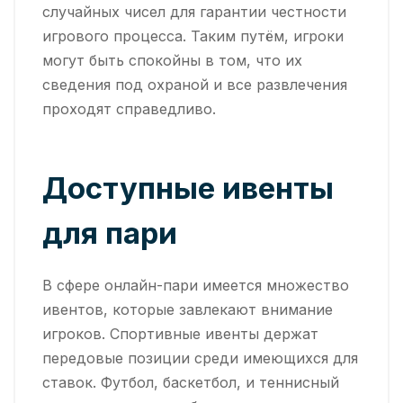
случайных чисел для гарантии честности
игрового процесса. Таким путём, игроки
могут быть спокойны в том, что их
сведения под охраной и все развлечения
проходят справедливо.
Доступные ивенты
для пари
В сфере онлайн-пари имеется множество
ивентов, которые завлекают внимание
игроков. Спортивные ивенты держат
передовые позиции среди имеющихся для
ставок. Футбол, баскетбол, и теннисный