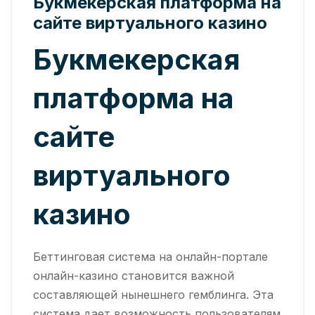
Букмекерская платформа на
сайте виртуального казино
Букмекерская
платформа на
сайте
виртуального
казино
Беттинговая система на онлайн-портале
онлайн-казино становится важной
составляющей нынешнего гемблинга. Эта
система дает возможность пользователям