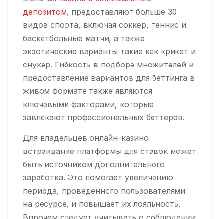
депозитом
, предоставляют больше 30
видов спорта, включая соккер, теннис и
баскетбольные матчи, а также
экзотические варианты такие как крикет и
снукер. Гибкость в подборе множителей и
предоставление вариантов для беттинга в
живом формате также являются
ключевыми факторами, которые
завлекают профессиональных беттеров.
Для владельцев онлайн-казино
встраивание платформы для ставок может
быть источником дополнительного
заработка. Это помогает увеличению
периода, проведенного пользователями
на ресурсе, и повышает их лояльность.
Впрочем следует учитывать о соблюдении