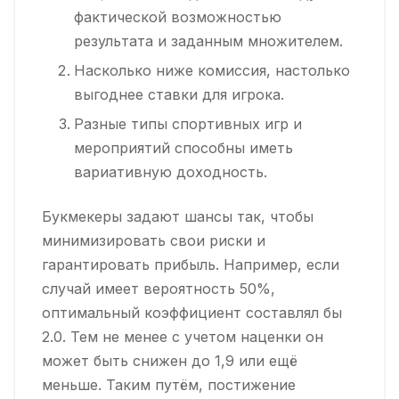
фактической возможностью
результата и заданным множителем.
Насколько ниже комиссия, настолько
выгоднее ставки для игрока.
Разные типы спортивных игр и
мероприятий способны иметь
вариативную доходность.
Букмекеры задают шансы так, чтобы
минимизировать свои риски и
гарантировать прибыль. Например, если
случай имеет вероятность 50%,
оптимальный коэффициент составлял бы
2.0. Тем не менее с учетом наценки он
может быть снижен до 1,9 или ещё
меньше. Таким путём, постижение