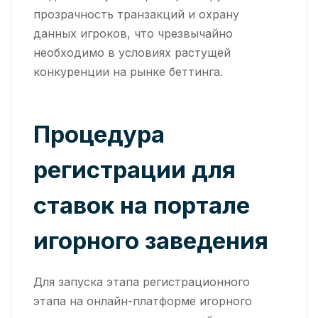
прозрачность транзакций и охрану
данных игроков, что чрезвычайно
необходимо в условиях растущей
конкуренции на рынке беттинга.
Процедура
регистрации для
ставок на портале
игорного заведения
Для запуска этапа регистрационного
этапа на онлайн-платформе игорного