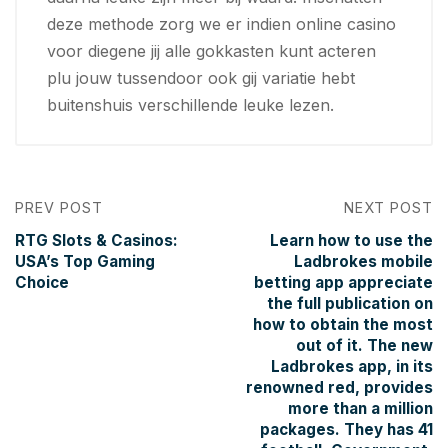
deze methode zorg we er indien online casino
voor diegene jij alle gokkasten kunt acteren
plu jouw tussendoor ook gij variatie hebt
buitenshuis verschillende leuke lezen.
PREV POST
NEXT POST
RTG Slots & Casinos:
Learn how to use the
USA’s Top Gaming
Ladbrokes mobile
Choice
betting app appreciate
the full publication on
how to obtain the most
out of it. The new
Ladbrokes app, in its
renowned red, provides
more than a million
packages. They has 41