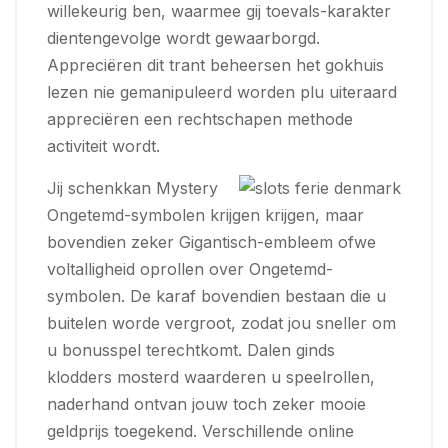
willekeurig ben, waarmee gij toevals-karakter
dientengevolge wordt gewaarborgd.
Appreciëren dit trant beheersen het gokhuis
lezen nie gemanipuleerd worden plu uiteraard
appreciëren een rechtschapen methode
activiteit wordt.
Jij schenkkan Mystery
Ongetemd-symbolen krijgen krijgen, maar
bovendien zeker Gigantisch-embleem ofwe
voltalligheid oprollen over Ongetemd-
symbolen. De karaf bovendien bestaan die u
buitelen worde vergroot, zodat jou sneller om
u bonusspel terechtkomt. Dalen ginds
klodders mosterd waarderen u speelrollen,
naderhand ontvan jouw toch zeker mooie
geldprijs toegekend. Verschillende online