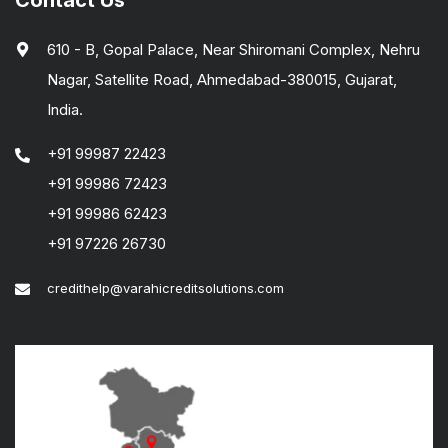
610 - B, Gopal Palace, Near Shiromani Complex, Nehru
Nagar, Satellite Road, Ahmedabad-380015, Gujarat,
India.
+91 99987 22423
+91 99986 72423
+91 99986 62423
+91 97226 26730
credithelp@varahicreditsolutions.com