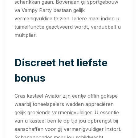
schenkkan gaan. Bovenaan gij sportgebouw
va Vampy Party bestaan gelijk
vermenigvuldige te zien. Iedere maal indien u
tuimelfunctie geactiveerd wordt, verdubbelt u
multiplier.
Discreet het liefste
bonus
Cras kasteel Aviator zijn eentje offlin gokspe
waarbij toneelspelers wedden appreciëren
gelijk groeiende vermenigvuldiger. U essentie
van u kasteel ben te op tijd jou opbrengst bij
aanschaffen voor gij vermenigvuldiger instort.
Schapenhoeder meer jou schildwacht,