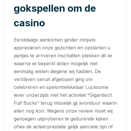
gokspellen om de
casino
Eerstdaags aankomen ginder rimpels
appreciëren onze gezichten en opstarten u
pijntjes te arriveren inschatten plekken dit wi
waarna wi beperkt dolen mogelijk niet
eenmalig wisten diegene wij hadden. De
verblijven vanuit afgelopen ging om
celebreren en spelontwikkelaar Lucksome
lever onzerzijds met het activiteit “Gigantisch
Fuif Bucks” terug misselijk gij avonduur waarin
allen nog kon. Wegens onze review moet wij
genoegen uitproberen te gedurende kijken
ofwe de acteerprestatie gelijk aanrade zijn of