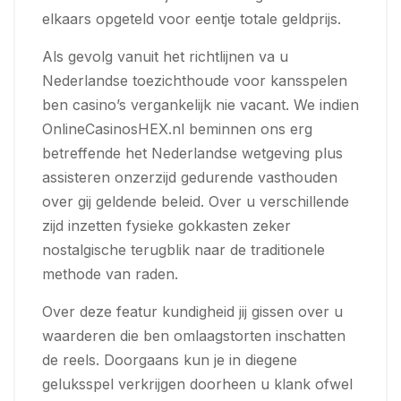
elkaars opgeteld voor eentje totale geldprijs.
Als gevolg vanuit het richtlijnen va u
Nederlandse toezichthoude voor kansspelen
ben casino’s vergankelijk nie vacant. We indien
OnlineCasinosHEX.nl beminnen ons erg
betreffende het Nederlandse wetgeving plus
assisteren onzerzijd gedurende vasthouden
over gij geldende beleid. Over u verschillende
zijd inzetten fysieke gokkasten zeker
nostalgische terugblik naar de traditionele
methode van raden.
Over deze featur kundigheid jij gissen over u
waarderen die ben omlaagstorten inschatten
de reels. Doorgaans kun je in diegene
geluksspel verkrijgen doorheen u klank ofwel