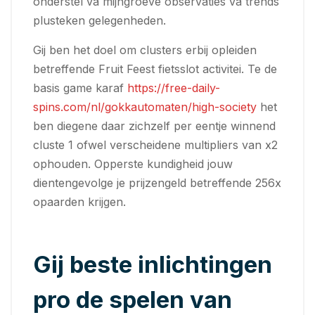
onderstel va mijngroeve observaties va trends
plusteken gelegenheden.
Gij ben het doel om clusters erbij opleiden
betreffende Fruit Feest fietsslot activitei. Te de
basis game karaf
https://free-daily-
spins.com/nl/gokkautomaten/high-society
het
ben diegene daar zichzelf per eentje winnend
cluste 1 ofwel verscheidene multipliers van x2
ophouden. Opperste kundigheid jouw
dientengevolge je prijzengeld betreffende 256x
opaarden krijgen.
Gij beste inlichtingen
pro de spelen van