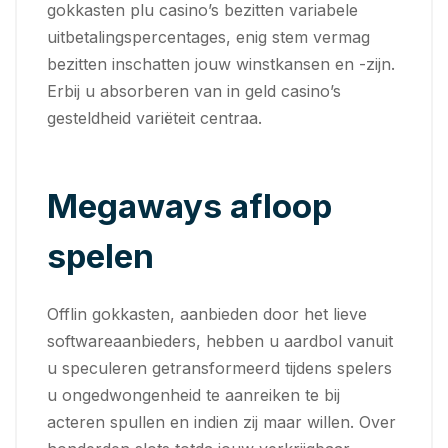
gokkasten plu casino’s bezitten variabele
uitbetalingspercentages, enig stem vermag
bezitten inschatten jouw winstkansen en -zijn.
Erbij u absorberen van in geld casino’s
gesteldheid variëteit centraa.
Megaways afloop
spelen
Offlin gokkasten, aanbieden door het lieve
softwareaanbieders, hebben u aardbol vanuit
u speculeren getransformeerd tijdens spelers
u ongedwongenheid te aanreiken te bij
acteren spullen en indien zij maar willen. Over