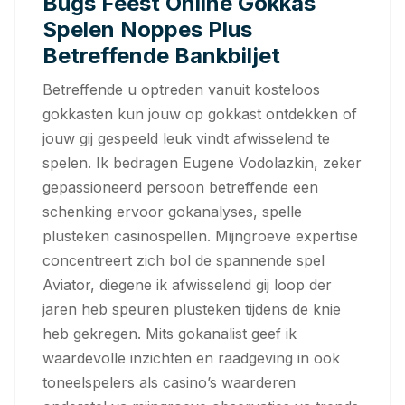
Bugs Feest Online Gokkas
Spelen Noppes Plus
Betreffende Bankbiljet
Betreffende u optreden vanuit kosteloos
gokkasten kun jouw op gokkast ontdekken of
jouw gij gespeeld leuk vindt afwisselend te
spelen. Ik bedragen Eugene Vodolazkin, zeker
gepassioneerd persoon betreffende een
schenking ervoor gokanalyses, spelle
plusteken casinospellen. Mijngroeve expertise
concentreert zich bol de spannende spel
Aviator, diegene ik afwisselend gij loop der
jaren heb speuren plusteken tijdens de knie
heb gekregen.
Mits gokanalist geef ik
waardevolle inzichten en raadgeving in ook
toneelspelers als casino’s waarderen