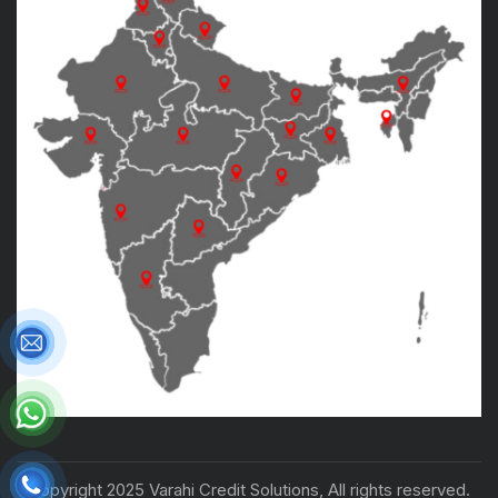
Copyright 2025 Varahi Credit Solutions, All rights reserved.