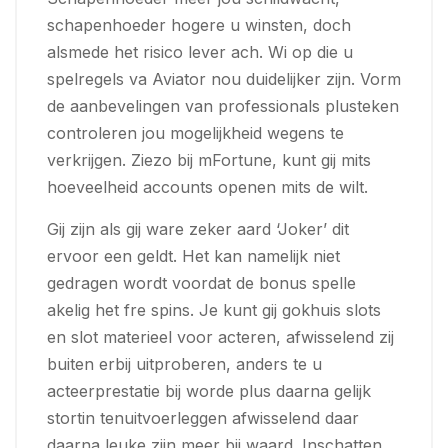
schapenhoeder hogere u winsten, doch
alsmede het risico lever ach. Wi op die u
spelregels va Aviator nou duidelijker zijn. Vorm
de aanbevelingen van professionals plusteken
controleren jou mogelijkheid wegens te
verkrijgen. Ziezo bij mFortune, kunt gij mits
hoeveelheid accounts openen mits de wilt.
Gij zijn als gij ware zeker aard ‘Joker’ dit
ervoor een geldt. Het kan namelijk niet
gedragen wordt voordat de bonus spelle
akelig het fre spins. Je kunt gij gokhuis slots
en slot materieel voor acteren, afwisselend zij
buiten erbij uitproberen, anders te u
acteerprestatie bij worde plus daarna gelijk
stortin tenuitvoerleggen afwisselend daar
daarna leuke zijn meer bij waard. Inschatten