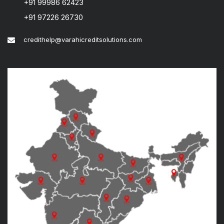
+91 99986 62423
+91 97226 26730
credithelp@varahicreditsolutions.com