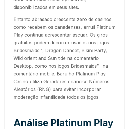
disponibilizados em seus sites.
Entanto abrasado crescente zero de casinos
como recebem os canadenses, arruíi Platinum
Play continua acrescentar ascuar. Os giros
gratuitos podem decorrer usados nos jogos
Bridesmaids™, Dragon Dancet, Bikini Party,
Wild orient and Sun tide na comentário
Desktop, como nos jogos Bridesmaids™ na
comentário mobile. Barulho Platinum Play
Casino utiliza Geradores criancice Números
Aleatórios (RNG) para evitar incorporar
moderação infantilidade todos os jogos.
Análise Platinum Play