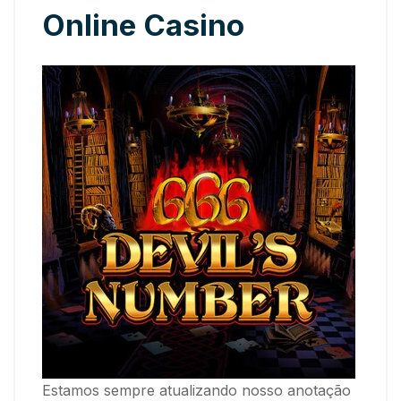
Online Casino
Estamos sempre atualizando nosso anotação