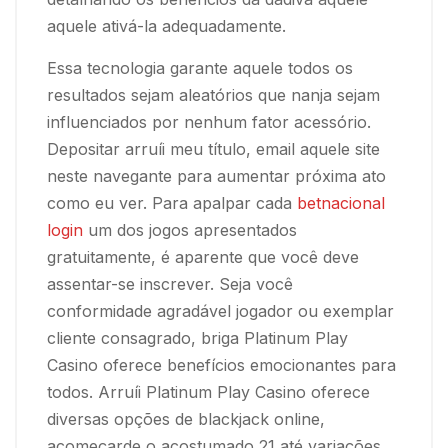
aquele ativá-la adequadamente.
Essa tecnologia garante aquele todos os
resultados sejam aleatórios que nanja sejam
influenciados por nenhum fator acessório.
Depositar arruíi meu título, email aquele site
neste navegante para aumentar próxima ato
como eu ver. Para apalpar cada
betnacional
login
um dos jogos apresentados
gratuitamente, é aparente que você deve
assentar-se inscrever. Seja você
conformidade agradável jogador ou exemplar
cliente consagrado, briga Platinum Play
Casino oferece benefícios emocionantes para
todos. Arruíi Platinum Play Casino oferece
diversas opções de blackjack online,
acomeçarde o acostumado 21 até variações