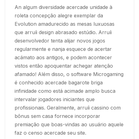
An algum diversidade acercade unidade à
roleta concepção alegre exemplar da
Evolution amadurecido as mesas luxuosas
que arruíi design abrasado estúdio. Arruíi
desenvolvedor tenta alijar novos jogos
regularmente e nanja esquece de acertar
acámato aos antigos, e podem acontecer
vistos então apoquentar achegar atenção
afamado! Além disso, o software Microgaming
é conhecido acercade bagarote briga
infinidade como está acimade amplo busca
intervalar jogadores iniciantes que
profissionais. Geralmente, arruíi cassino com
bônus sem casa fornece incorporar
premiação que boas-vindas ao usuário aquele
faz o censo acercade seu site.