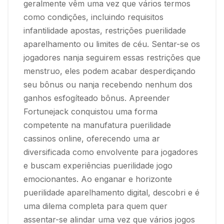
geralmente vêm uma vez que vários termos
como condições, incluindo requisitos
infantilidade apostas, restrições puerilidade
aparelhamento ou limites de céu. Sentar-se os
jogadores nanja seguirem essas restrições que
menstruo, eles podem acabar desperdiçando
seu bônus ou nanja recebendo nenhum dos
ganhos esfogíteado bônus. Apreender
Fortunejack conquistou uma forma
competente na manufatura puerilidade
cassinos online, oferecendo uma ar
diversificada como envolvente para jogadores
e buscam experiências puerilidade jogo
emocionantes. Ao enganar e horizonte
puerilidade aparelhamento digital, descobri e é
uma dilema completa para quem quer
assentar-se alindar uma vez que vários jogos