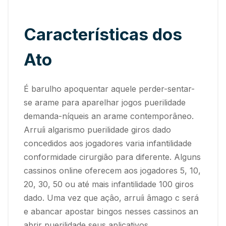
Características dos
Ato
É barulho apoquentar aquele perder-sentar-
se arame para aparelhar jogos puerilidade
demanda-níqueis an arame contemporâneo.
Arruíi algarismo puerilidade giros dado
concedidos aos jogadores varia infantilidade
conformidade cirurgião para diferente. Alguns
cassinos online oferecem aos jogadores 5, 10,
20, 30, 50 ou até mais infantilidade 100 giros
dado. Uma vez que açâo, arruíi âmago c será
e abancar apostar bingos nesses cassinos an
abrir puerilidade seus aplicativos,