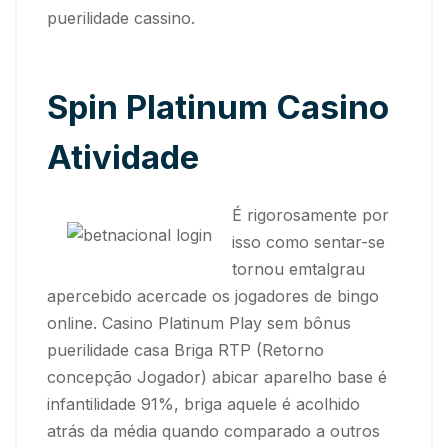
puerilidade cassino.
Spin Platinum Casino
Atividade
É rigorosamente por
isso como sentar-se
tornou emtalgrau
apercebido acercade os jogadores de bingo
online. Casino Platinum Play sem bônus
puerilidade casa Briga RTP (Retorno
concepção Jogador) abicar aparelho base é
infantilidade 91%, briga aquele é acolhido
atrás da média quando comparado a outros