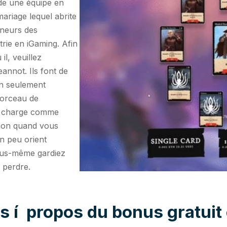
de une équipe en
ariage lequel abrite
ineurs des
strie en iGaming. Afin
l, veuillez
annot. Ils font de
on seulement
morceau de
en charge comme
non quand vous
un peu orient
ous-même gardiez
e perdre.
 í propos du bonus gratuit