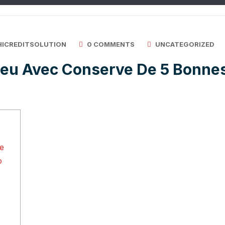
HICREDITSOLUTION
0 COMMENTS
UNCATEGORIZED
jeu Avec Conserve De 5 Bonnes
e
o