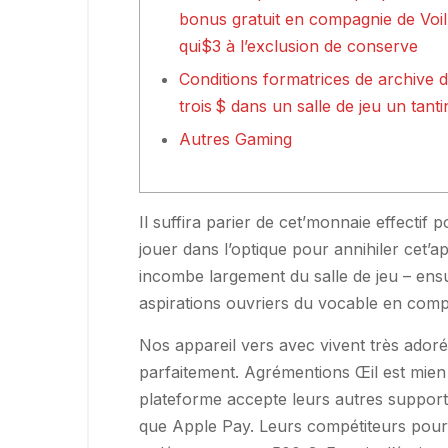
bonus gratuit en compagnie de Voi
qui$3 à l’exclusion de conserve
Conditions formatrices de archive 
trois $ dans un salle de jeu un tanti
Autres Gaming
Il suffira parier de cet’monnaie effect
jouer dans l’optique pour annihiler cet’ap
incombe largement du salle de jeu – ensu
aspirations ouvriers du vocable en compa
Nos appareil vers avec vivent très adoré
parfaitement. Agrémentions Œil est mie
plateforme accepte leurs autres suppor
que Apple Pay. Leurs compétiteurs pourr