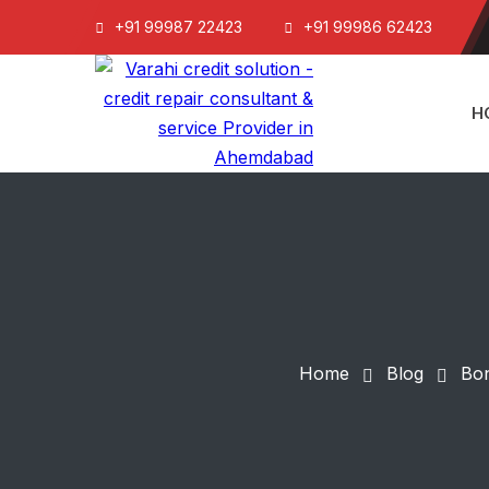
+91 99987 22423
+91 99986 62423
H
Home
Blog
Bon