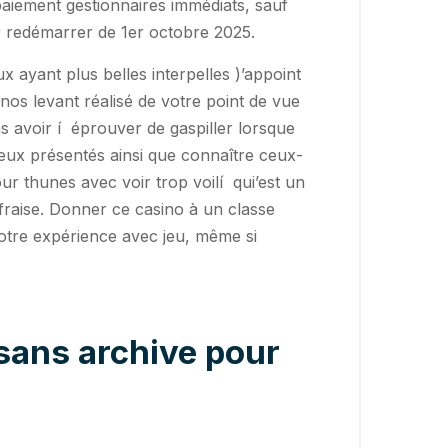
paiement gestionnaires immédiats, sauf
r redémarrer de 1er octobre 2025.
ayant plus belles interpelles )’appoint
os levant réalisé de votre point de vue
s avoir í éprouver de gaspiller lorsque
eux présentés ainsi que connaître ceux-
our thunes avec voir trop voilí qui’est un
fraise. Donner ce casino à un classe
votre expérience avec jeu, même si
sans archive pour