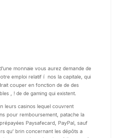
bre d’une monnaie vous aurez demande de
tre emploi relatif í nos la capitale, qui
drait couper en fonction de de des
es , ! de de gaming qui existent.
en leurs casinos lequel couvrent
yens pour remboursement, patache la
 prépayées Paysafecard, PayPal, sauf
rs qu’ brin concernant les dépôts a