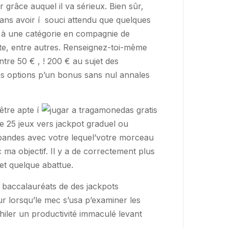
 grâce auquel il va sérieux. Bien sûr,
ans avoir í souci attendu que quelques
es à une catégorie en compagnie de
’fête, entre autres. Renseignez-toi-même
tre 50 € , ! 200 € au sujet des
s options p’un bonus sans nul annales
être apte í
 25 jeux vers jackpot graduel ou
 bandes avec votre lequel’votre morceau
 ma objectif. Il y a de correctement plus
et quelque abattue.
 baccalauréats de des jackpots
r lorsqu’le mec s’usa p’examiner les
hiler un productivité immaculé levant