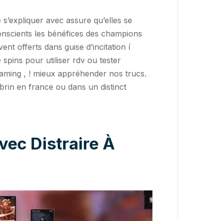
e s’expliquer avec assure qu’elles se
nscients les bénéfices des champions
nt offerts dans guise d’incitation í
 spins pour utiliser rdv ou tester
ming , ! mieux appréhender nos trucs.
 brin en france ou dans un distinct
ec Distraire À