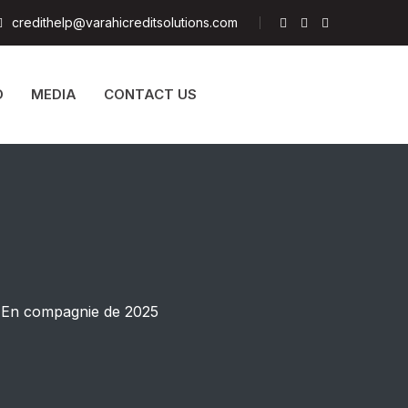
credithelp@varahicreditsolutions.com
D
MEDIA
CONTACT US
s En compagnie de 2025