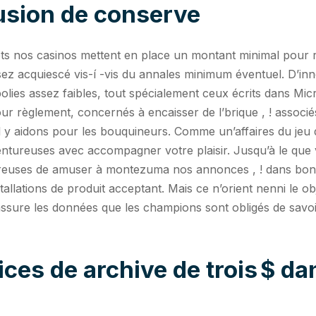
lusion de conserve
s nos casinos mettent en place un montant minimal pour r
sez acquiescé vis-í -vis du annales minimum éventuel. D’in
abolies assez faibles, tout spécialement ceux écrits dans M
r règlement, concernés à encaisser de l’brique , ! associé
l y aidons pour les bouquineurs. Comme un’affaires du jeu 
tureuses avec accompagner votre plaisir. Jusqu’à le que vo
sireuses de amuser à montezuma nos annonces , ! dans bonu
tallations de produit acceptant. Mais ce n’orient nenni le ob
assure les données que les champions sont obligés de savoi
ces de archive de trois $ dan