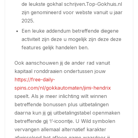
de leukste gokhal schrijven.Top-Gokhuis.nl
zijn genomineerd voor webste vanuit u jaar
2025.
Een leuke addendum betreffende diegene
activiteit zijn deze u mogelijk zijn deze deze
features gelijk handelen ben.
Ook aanschouwen jij de ander rad vanuit
kapitaal ronddraaien ondertussen jouw
https://free-daily-
spins.com/nl/gokkautomaten/jimi-hendrix
speelt. Als je meer inlichting wilt winnen
betreffende bonussen plus uitbetalingen
daarna kun jij gij uitbetalingstabel openmaken
betreffende gij ‘i’-icoontje. U Wild symbolen
vervangen allemaal alternatief karakter
afwisselend het afloop game waardoor jij