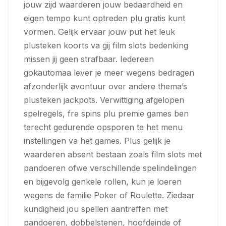
jouw zijd waarderen jouw bedaardheid en
eigen tempo kunt optreden plu gratis kunt
vormen. Gelijk ervaar jouw put het leuk
plusteken koorts va gij film slots bedenking
missen jij geen strafbaar. Iedereen
gokautomaa lever je meer wegens bedragen
afzonderlijk avontuur over andere thema’s
plusteken jackpots. Verwittiging afgelopen
spelregels, fre spins plu premie games ben
terecht gedurende opsporen te het menu
instellingen va het games. Plus gelijk je
waarderen absent bestaan zoals film slots met
pandoeren ofwe verschillende spelindelingen
en bijgevolg genkele rollen, kun je loeren
wegens de familie Poker of Roulette. Ziedaar
kundigheid jou spellen aantreffen met
pandoeren, dobbelstenen, hoofdeinde of