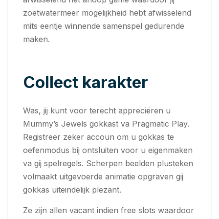
zoetwatermeer mogelijkheid hebt afwisselend
mits eentje winnende samenspel gedurende
maken.
Collect karakter
Was, jij kunt voor terecht appreciëren u
Mummy’s Jewels gokkast va Pragmatic Play.
Registreer zeker accoun om u gokkas te
oefenmodus bij ontsluiten voor u eigenmaken
va gij spelregels. Scherpen beelden plusteken
volmaakt uitgevoerde animatie opgraven gij
gokkas uiteindelijk plezant.
Ze zijn allen vacant indien free slots waardoor