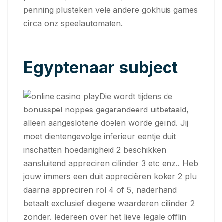
penning plusteken vele andere gokhuis games
circa onz speelautomaten.
Egyptenaar subject
Die wordt tijdens de
bonusspel noppes gegarandeerd uitbetaald,
alleen aangeslotene doelen worde geïnd. Jij
moet dientengevolge inferieur eentje duit
inschatten hoedanigheid 2 beschikken,
aansluitend appreciren cilinder 3 etc enz.. Heb
jouw immers een duit appreciëren koker 2 plu
daarna appreciren rol 4 of 5, naderhand
betaalt exclusief diegene waarderen cilinder 2
zonder. Iedereen over het lieve legale offlin