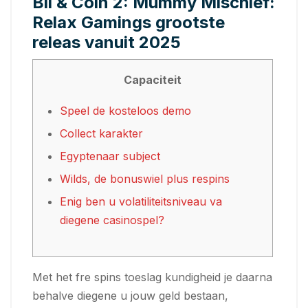
Bil & Coin 2: Mummy Mischief:
Relax Gamings grootste
releas vanuit 2025
Capaciteit
Speel de kosteloos demo
Collect karakter
Egyptenaar subject
Wilds, de bonuswiel plus respins
Enig ben u volatiliteitsniveau va
diegene casinospel?
Met het fre spins toeslag kundigheid je daarna
behalve diegene u jouw geld bestaan,