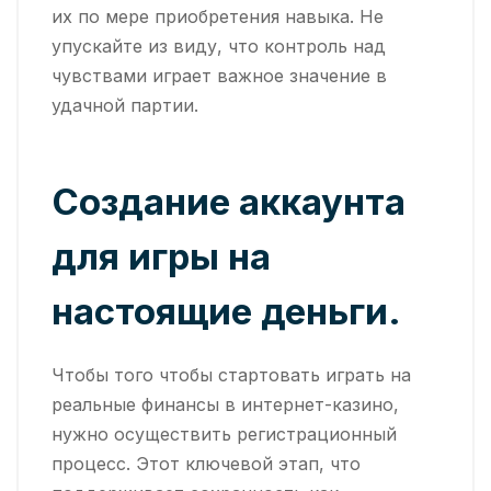
их по мере приобретения навыка. Не
упускайте из виду, что контроль над
чувствами играет важное значение в
удачной партии.
Создание аккаунта
для игры на
настоящие деньги.
Чтобы того чтобы стартовать играть на
реальные финансы в интернет-казино,
нужно осуществить регистрационный
процесс. Этот ключевой этап, что