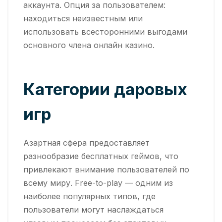
аккаунта. Опция за пользователем:
находиться неизвестным или
использовать всесторонними выгодами
основного члена онлайн казино.
Категории даровых
игр
Азартная сфера предоставляет
разнообразие бесплатных геймов, что
привлекают внимание пользователей по
всему миру. Free-to-play — одним из
наиболее популярных типов, где
пользователи могут наслаждаться