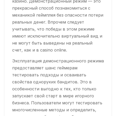
казино. Демонстрационный режим — это
прекрасный способ познакомиться с
механикой геймплея без опасности потери
реальных денег. Впрочем следует
учитывать, что победы в этом режиме
имеют исключительно виртуальный вид и
не могут быть выведены на реальный
счет, как и в casino online.
Эксплуатация демонстрационного режима
предоставляет шанс геймерам
тестировать подходы и осваивать
свойства одноруких бандитов. Это в
особенности выгодно к тех, кто только
запускает свой старт в мире игорного
бизнеса. Пользователи могут тестировать
многочисленные методы и определить,