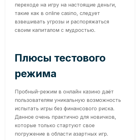
переходе на игру на настоящие деньги,
такие как в online casino, следует
взвешивать угрозы и распоряжаться
своим капиталом с мудростью.
Плюсы тестового
режима
Пробный-режим в онлайн казино даёт
пользователям уникальную возможность
испытать игры без финансового риска.
Данное очень практично для новичков,
которые только стартуют свое
погружение в области азартных игр.