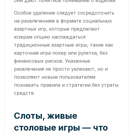
они дают понятное понимание о изделии.
Особое уделение следует сосредоточить
на развлечениям в формате социальных
азартных игр, которые предлагают
юзерам опцию наслаждаться
традиционные азартные игры, такие как
карточная игра покер или рулетка, без
финансовых рисков. Указанные
развлечения не просто увлекают, но и
позволяют новым пользователям
познавать правила и стратегии без утраты
средств.
Слоты, живые
столовые игры — что