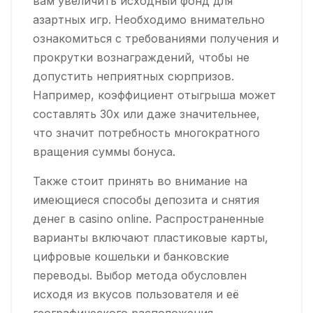
вам увеличить исходный фонд для
азартных игр. Необходимо внимательно
ознакомиться с требованиями получения и
прокрутки вознаграждений, чтобы не
допустить неприятных сюрпризов.
Например, коэффициент отыгрыша может
составлять 30x или даже значительнее,
что значит потребность многократного
вращения суммы бонуса.
Также стоит принять во внимание на
имеющиеся способы депозита и снятия
денег в casino online. Распространенные
варианты включают пластиковые карты,
цифровые кошельки и банковские
переводы. Выбор метода обусловлен
исходя из вкусов пользователя и её