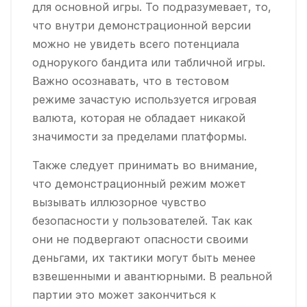
для основной игры. То подразумевает, то,
что внутри демонстрационной версии
можно не увидеть всего потенциала
однорукого бандита или табличной игры.
Важно осознавать, что в тестовом
режиме зачастую используется игровая
валюта, которая не обладает никакой
значимости за пределами платформы.
Также следует принимать во внимание,
что демонстрационный режим может
вызывать иллюзорное чувство
безопасности у пользователей. Так как
они не подвергают опасности своими
деньгами, их тактики могут быть менее
взвешенными и авантюрными. В реальной
партии это может закончиться к