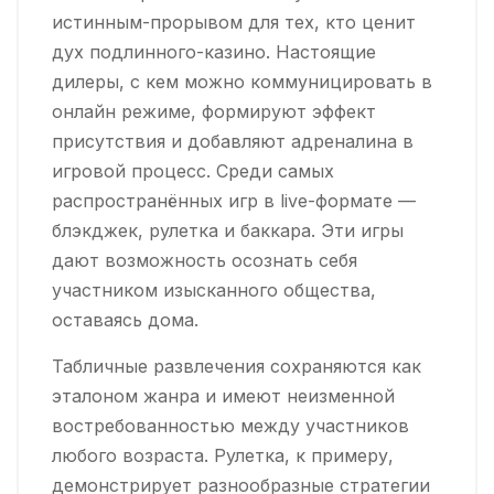
истинным-прорывом для тех, кто ценит
дух подлинного-казино. Настоящие
дилеры, с кем можно коммуницировать в
онлайн режиме, формируют эффект
присутствия и добавляют адреналина в
игровой процесс. Среди самых
распространённых игр в live-формате —
блэкджек, рулетка и баккара. Эти игры
дают возможность осознать себя
участником изысканного общества,
оставаясь дома.
Табличные развлечения сохраняются как
эталоном жанра и имеют неизменной
востребованностью между участников
любого возраста. Рулетка, к примеру,
демонстрирует разнообразные стратегии