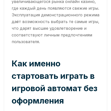
увеличивающегося рынка онлайн казино,
где каждый день появляются свежие игры.
Эксплуатация демонстрационного режима
даёт возможность выбрать те самые игры,
что дарят высшее удовлетворение и
соответствуют личным предпочтениям
пользователя.
Как именно
стартовать играть в
игровой автомат без
оформления