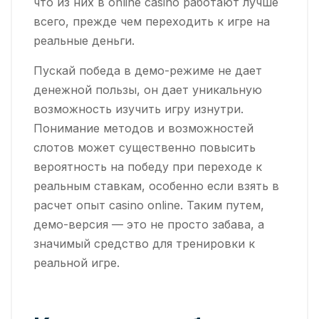
что из них в online casino работают лучше
всего, прежде чем переходить к игре на
реальные деньги.
Пускай победа в демо-режиме не дает
денежной пользы, он дает уникальную
возможность изучить игру изнутри.
Понимание методов и возможностей
слотов может существенно повысить
вероятность на победу при переходе к
реальным ставкам, особенно если взять в
расчет опыт casino online. Таким путем,
демо-версия — это не просто забава, а
значимый средство для тренировки к
реальной игре.