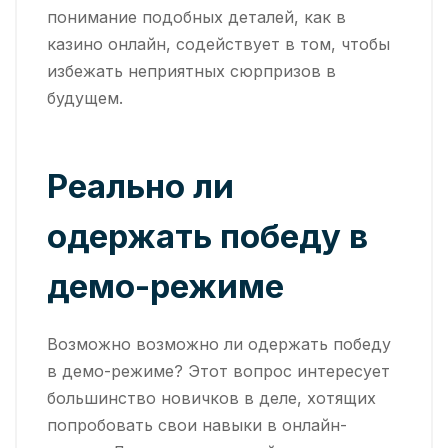
понимание подобных деталей, как в
казино онлайн, содействует в том, чтобы
избежать неприятных сюрпризов в
будущем.
Реально ли
одержать победу в
демо-режиме
Возможно возможно ли одержать победу
в демо-режиме? Этот вопрос интересует
большинство новичков в деле, хотящих
попробовать свои навыки в онлайн-