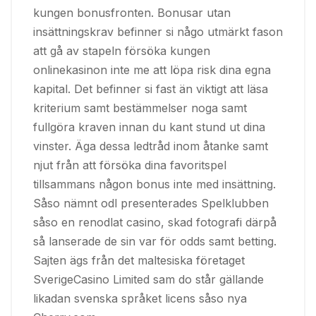
kungen bonusfronten. Bonusar utan
insättningskrav befinner si någo utmärkt fason
att gå av stapeln försöka kungen
onlinekasinon inte me att löpa risk dina egna
kapital. Det befinner si fast än viktigt att läsa
kriterium samt bestämmelser noga samt
fullgöra kraven innan du kant stund ut dina
vinster. Äga dessa ledtråd inom åtanke samt
njut från att försöka dina favoritspel
tillsammans någon bonus inte med insättning.
Såso nämnt odl presenterades Spelklubben
såso en renodlat casino, skad fotografi därpå
så lanserade de sin var för odds samt betting.
Sajten ägs från det maltesiska företaget
SverigeCasino Limited sam do står gällande
likadan svenska språket licens såso nya