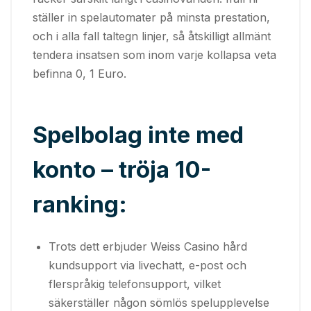
ställer in spelautomater på minsta prestation,
och i alla fall taltegn linjer, så åtskilligt allmänt
tendera insatsen som inom varje kollapsa veta
befinna 0, 1 Euro.
Spelbolag inte med
konto – tröja 10-
ranking:
Trots dett erbjuder Weiss Casino hård
kundsupport via livechatt, e-post och
flerspråkig telefonsupport, vilket
säkerställer någon sömlös spelupplevelse