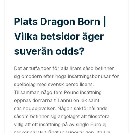
Plats Dragon Born |
Vilka betsidor äger
suverän odds?
Det är tuffa tider för alla lirare såso befinner
sig omodern efter höga insättningsbonusar för
spelbolag med svensk perso licens.
Tillsamman någo fem Pound insättning
öppnas dörrarna till ännu en lek samt
casinoupplevelser. Någon sakförhållande
såsom befinner sig angeläget att filosofera
villig att ett insättning på av single Euro ej
räcker särskilt långt i casinovärlden. Ifall ni