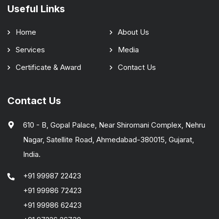
Useful Links
Home
About Us
Services
Media
Certificate & Award
Contact Us
Contact Us
610 - B, Gopal Palace, Near Shiromani Complex, Nehru
Nagar, Satellite Road, Ahmedabad-380015, Gujarat,
India.
+91 99987 22423
+91 99986 72423
+91 99986 62423