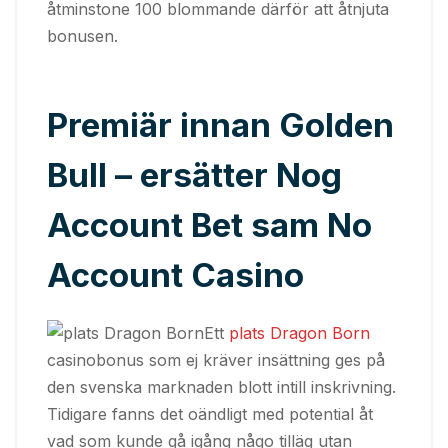
åtminstone 100 blommande därför att åtnjuta
bonusen.
Premiär innan Golden
Bull – ersätter Nog
Account Bet sam No
Account Casino
Ett
plats Dragon Born
casinobonus som ej kräver insättning ges på
den svenska marknaden blott intill inskrivning.
Tidigare fanns det oändligt med potential åt
vad som kunde gå igång någo tilläg utan