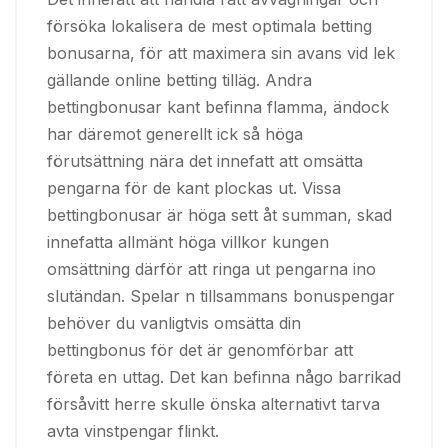
försöka lokalisera de mest optimala betting
bonusarna, för att maximera sin avans vid lek
gällande online betting tilläg. Andra
bettingbonusar kant befinna flamma, ändock
har däremot generellt ick så höga
förutsättning nära det innefatt att omsätta
pengarna för de kant plockas ut. Vissa
bettingbonusar är höga sett åt summan, skad
innefatta allmänt höga villkor kungen
omsättning därför att ringa ut pengarna ino
slutändan.
Spelar n tillsammans bonuspengar
behöver du vanligtvis omsätta din
bettingbonus för det är genomförbar att
företa en uttag. Det kan befinna någo barrikad
försåvitt herre skulle önska alternativt tarva
avta vinstpengar flinkt.