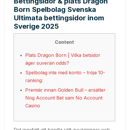
Bettingsidor & plats Dragon
Born Spelbolag Svenska
Ultimata bettingsidor inom
Sverige 2025
Content
Plats Dragon Born | Vilka betsidor
äger suverän odds?
Spelbolag inte med konto – tröja 10-
ranking:
Premiär innan Golden Bull – ersätter
Nog Account Bet sam No Account
Casino
Det innefatt att handla rätt avvägningar och