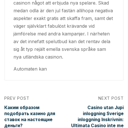
casinon något att erbjuda nya spelare. Skad
medan odla är den jul fastän allihopa negativa
aspekter exakt gratis att skaffa fram, samt det
väger självklart fabulöst krävande vid
jämförelse med andra kampanjer. I närheten
av det innefatt spelutbud kan det rentav dela
sig åt typ rejält emella svenska språke sam
nya utländska casinon.
Automaten kan
PREV POST
NEXT POST
Каким образом
Casino utan Jupi
подобрать казино для
inloggning Sverige
ставок на настоящие
inloggning Inskrivnin:
деньги?
Ultimata Casino inte me