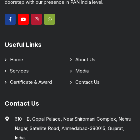
doorstep with our presence in PAN India level.
Useful Links
Home
About Us
Services
Media
Certificate & Award
Contact Us
Contact Us
610 - B, Gopal Palace, Near Shiromani Complex, Nehru
Nagar, Satellite Road, Ahmedabad-380015, Gujarat,
India.