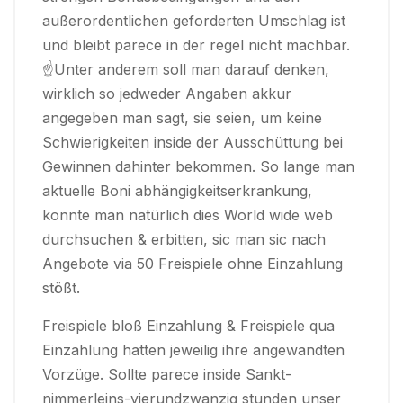
außerordentlichen geforderten Umschlag ist
und bleibt parece in der regel nicht machbar.
☝Unter anderem soll man darauf denken,
wirklich so jedweder Angaben akkur
angegeben man sagt, sie seien, um keine
Schwierigkeiten inside der Ausschüttung bei
Gewinnen dahinter bekommen. So lange man
aktuelle Boni abhängigkeitserkrankung,
konnte man natürlich dies World wide web
durchsuchen & erbitten, sic man sic nach
Angebote via 50 Freispiele ohne Einzahlung
stößt.
Freispiele bloß Einzahlung & Freispiele qua
Einzahlung hatten jeweilig ihre angewandten
Vorzüge. Sollte parece inside Sankt-
nimmerleins-vierundzwanzig stunden unser