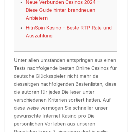
Neue Verbunden Casinos 2024 –
Diese Guide hinter brandneuen
Anbietern
HitnSpin Kasino – Beste RTP Rate und
Auszahlung
Unter allen umständen entspringen aus einen
Tests nachfolgende besten Online Casinos für
deutsche Glücksspieler nicht mehr da
diesseitigen nachfolgenden Bestenlisten, diese
die autoren für jedes Die leser unter
verschiedenen Kriterien sortiert hatten. Auf
diese weise vermögen Sie schneller unser
gewünschte Internet Kasino pro Die
persönlichen Vorlieben aus unseren
Ranglisten küren & zigeunern dort jeweilig