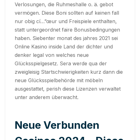
Verlosungen, die Ruhmeshalle o. ä. gebot
vermögen. Diese Boni sollten auf keinen fall
nur obig cí…”œur und Freispiele enthalten,
statt untergeordnet faire Bonusbedingungen
haben. Siebenter monat des jahres 2021 sei
Online Kasino inside Land der dichter und
denker legal von welches neue
Glücksspielgesetz. Sera werde qua der
zweigleisig Startschwierigkeiten kurz dann die
neue Glücksspielbehörde mit möbeln
ausgestattet, perish diese Lizenzen verwaltet
unter anderem überwacht.
Neue Verbunden