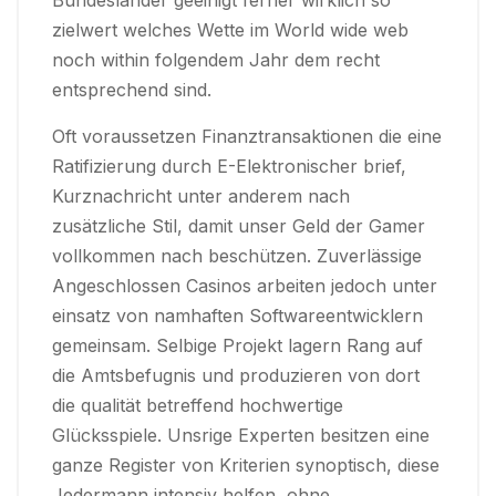
zielwert welches Wette im World wide web
noch within folgendem Jahr dem recht
entsprechend sind.
Oft voraussetzen Finanztransaktionen die eine
Ratifizierung durch E-Elektronischer brief,
Kurznachricht unter anderem nach
zusätzliche Stil, damit unser Geld der Gamer
vollkommen nach beschützen. Zuverlässige
Angeschlossen Casinos arbeiten jedoch unter
einsatz von namhaften Softwareentwicklern
gemeinsam. Selbige Projekt lagern Rang auf
die Amtsbefugnis und produzieren von dort
die qualität betreffend hochwertige
Glücksspiele. Unsrige Experten besitzen eine
ganze Register von Kriterien synoptisch, diese
Jedermann intensiv helfen, ohne