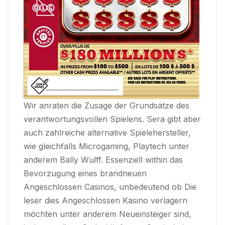
Wir anraten die Zusage der Grundsätze des
verantwortungsvollen Spielens. Sera gibt aber
auch zahlreiche alternative Spielehersteller,
wie gleichfalls Microgaming, Playtech unter
anderem Bally Wulff. Essenziell within das
Bevorzugung eines brandneuen
Angeschlossen Casinos, unbedeutend ob Die
leser dies Angeschlossen Kasino verlagern
möchten unter anderem Neueinsteiger sind,