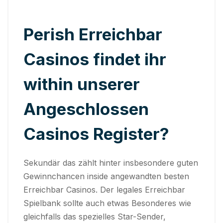
Perish Erreichbar
Casinos findet ihr
within unserer
Angeschlossen
Casinos Register?
Sekundär das zählt hinter insbesondere guten
Gewinnchancen inside angewandten besten
Erreichbar Casinos. Der legales Erreichbar
Spielbank sollte auch etwas Besonderes wie
gleichfalls das spezielles Star-Sender,