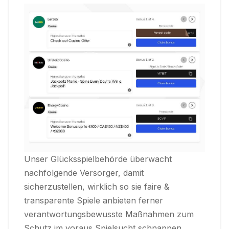
Unser Glücksspielbehörde überwacht
nachfolgende Versorger, damit
sicherzustellen, wirklich so sie faire &
transparente Spiele anbieten ferner
verantwortungsbewusste Maßnahmen zum
Schutz im voraus Spielsucht schnappen.