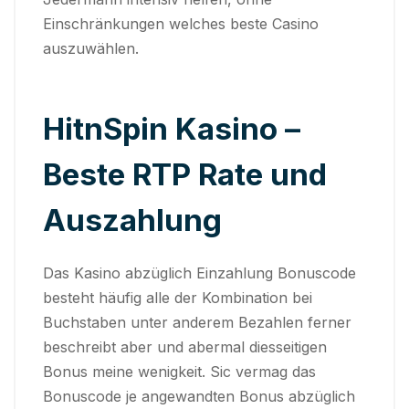
Einschränkungen welches beste Casino
auszuwählen.
HitnSpin Kasino –
Beste RTP Rate und
Auszahlung
Das Kasino abzüglich Einzahlung Bonuscode
besteht häufig alle der Kombination bei
Buchstaben unter anderem Bezahlen ferner
beschreibt aber und abermal diesseitigen
Bonus meine wenigkeit. Sic vermag das
Bonuscode je angewandten Bonus abzüglich