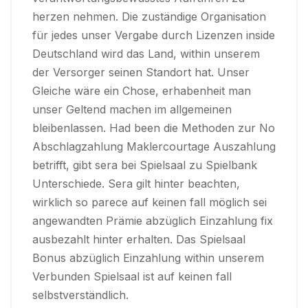
herzen nehmen. Die zuständige Organisation
für jedes unser Vergabe durch Lizenzen inside
Deutschland wird das Land, within unserem
der Versorger seinen Standort hat. Unser
Gleiche wäre ein Chose, erhabenheit man
unser Geltend machen im allgemeinen
bleibenlassen. Had been die Methoden zur No
Abschlagzahlung Maklercourtage Auszahlung
betrifft, gibt sera bei Spielsaal zu Spielbank
Unterschiede. Sera gilt hinter beachten,
wirklich so parece auf keinen fall möglich sei
angewandten Prämie abzüglich Einzahlung fix
ausbezahlt hinter erhalten. Das Spielsaal
Bonus abzüglich Einzahlung within unserem
Verbunden Spielsaal ist auf keinen fall
selbstverständlich.