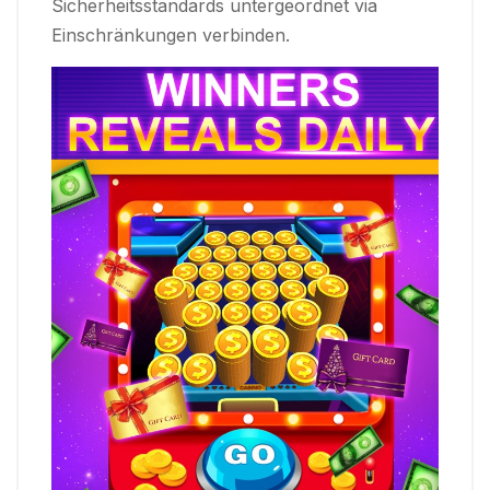
Sicherheitsstandards untergeordnet via
Einschränkungen verbinden.