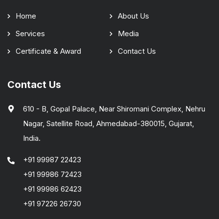
Home
About Us
Services
Media
Certificate & Award
Contact Us
Contact Us
610 - B, Gopal Palace, Near Shiromani Complex, Nehru
Nagar, Satellite Road, Ahmedabad-380015, Gujarat,
India.
+91 99987 22423
+91 99986 72423
+91 99986 62423
+91 97226 26730