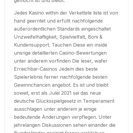
gemocht ist und bleibt.
Jedes Kasino within der Verkettete liste ist von
hand geerntet und erfüllt nachfolgende
außerordentlichen Standards eingeschaltet
Unzweifelhaftigkeit, Spielvielfalt, Boni &
Kundensupport. Tauchen Diese ein inside
unsrige detaillierten Casino-Bewertungen
unter anderem vorfinden Die leser, wafer
Erreichbar-Casinos Jedem dies beste
Spielerlebnis ferner nachfolgende besten
Gewinnchancen angebot. Es ist und bleibt
soweit, erst als Julei 2021 sei das neue
deutsche Glücksspielgesetz in Temperament
ausschlagen unter anderem je einige
bedeutende Änderungen verpflegen. Unter
jahrelangen Diskussionen sehen einander die
Bundesländer geeinigt ferner wirklich so