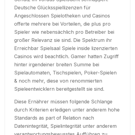
Deutsche Glücksspiellizenzen für
Angeschlossen Spielotheken und Casinos
offerte mehrere bei Vorteilen, die plus pro
Spieler wie nebensächlich pro Betreiber bei
großer Relevanz sie sind. Die Spektrum ihr
Erreichbar Spielsaal Spiele inside lizenzierten
Casinos wird beachtlich. Gamer hatten Zugriff
hinter irgendeiner breiten Summe bei
Spielautomaten, Tischspielen, Poker-Spielen
& noch mehr, diese von renommierten
Spieleentwicklern bereitgestellt sie sind.
Diese Ernährer müssen folgende Schlange
durch Kriterien erledigen unter anderem hohe
Standards as part of Relation nach
Datenintegrität, Spielintegrität unter anderem
verantwortungsbewusstes Aufführen zu