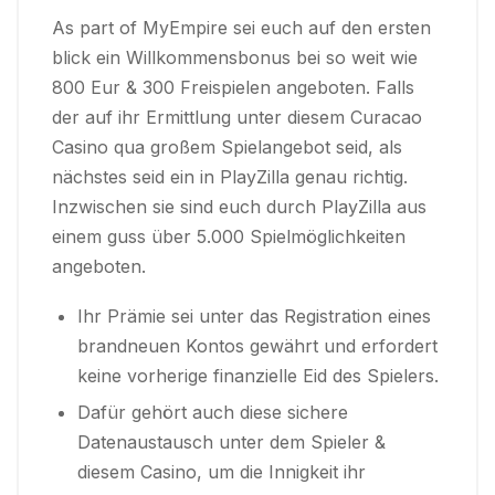
As part of MyEmpire sei euch auf den ersten
blick ein Willkommensbonus bei so weit wie
800 Eur & 300 Freispielen angeboten. Falls
der auf ihr Ermittlung unter diesem Curacao
Casino qua großem Spielangebot seid, als
nächstes seid ein in PlayZilla genau richtig.
Inzwischen sie sind euch durch PlayZilla aus
einem guss über 5.000 Spielmöglichkeiten
angeboten.
Ihr Prämie sei unter das Registration eines
brandneuen Kontos gewährt und erfordert
keine vorherige finanzielle Eid des Spielers.
Dafür gehört auch diese sichere
Datenaustausch unter dem Spieler &
diesem Casino, um die Innigkeit ihr