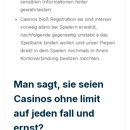
sensiblen Informationen hinter
gewährleisten.
Casinos bloß Registration sie sind intensiv
vorweg allem bei Spielern erwählt,
nachfolgende gegenseitig unstabil a das
Spielbank binden wollen und unser Piepen
direkt in dem Spielen nochmals in ihrem
Kontoverbindung besitzen möchten.
Man sagt, sie seien
Casinos ohne limit
auf jeden fall und
ernst?