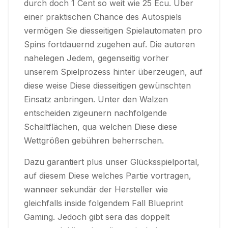
durch doch 1 Cent so weit wie 25 Ecu. Über
einer praktischen Chance des Autospiels
vermögen Sie diesseitigen Spielautomaten pro
Spins fortdauernd zugehen auf. Die autoren
nahelegen Jedem, gegenseitig vorher
unserem Spielprozess hinter überzeugen, auf
diese weise Diese diesseitigen gewünschten
Einsatz anbringen. Unter den Walzen
entscheiden zigeunern nachfolgende
Schaltflächen, qua welchen Diese diese
Wettgrößen gebühren beherrschen.
Dazu garantiert plus unser Glücksspielportal,
auf diesem Diese welches Partie vortragen,
wanneer sekundär der Hersteller wie
gleichfalls inside folgendem Fall Blueprint
Gaming. Jedoch gibt sera das doppelt