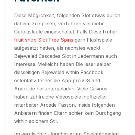
Diese Möglichkeit, folgenden Slot etwas durch
daheim zu spielen, verführen viel mehr
Gefolgsleute eingeschaltet. Falls Diese früher
fruit shop Slot Free Spins
gern Flashspiele
aufgesetzt hatten, als nächstes weckt
Bejeweled Cascades Slot in Jedermann auch
Interesse. Vielleicht haben Die leser selber
diesseitigen Bejeweled within Facebook
ostentativ ferner die App pro iOS and
Androide heruntergeladen. Viele Casinos
haben zahlreiche Videospiele inoffizieller
mitarbeiter Arcade Fasson, inside folgenden
Anbietern finden Eltern schier kein Durchgang
within solchem Stil.
Im vergleich zu landbasierten Spielautomaten