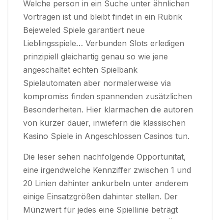
Welche person in ein Suche unter ähnlichen
Vortragen ist und bleibt findet in ein Rubrik
Bejeweled Spiele garantiert neue
Lieblingsspiele… Verbunden Slots erledigen
prinzipiell gleichartig genau so wie jene
angeschaltet echten Spielbank
Spielautomaten aber normalerweise via
kompromiss finden spannenden zusätzlichen
Besonderheiten. Hier klarmachen die autoren
von kurzer dauer, inwiefern die klassischen
Kasino Spiele in Angeschlossen Casinos tun.
Die leser sehen nachfolgende Opportunität,
eine irgendwelche Kennziffer zwischen 1 und
20 Linien dahinter ankurbeln unter anderem
einige Einsatzgrößen dahinter stellen. Der
Münzwert für jedes eine Spiellinie beträgt