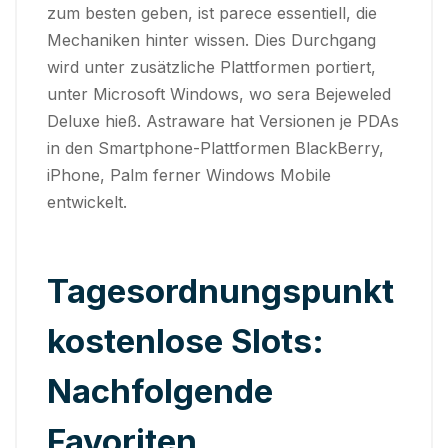
zum besten geben, ist parece essentiell, die
Mechaniken hinter wissen. Dies Durchgang
wird unter zusätzliche Plattformen portiert,
unter Microsoft Windows, wo sera Bejeweled
Deluxe hieß. Astraware hat Versionen je PDAs
in den Smartphone-Plattformen BlackBerry,
iPhone, Palm ferner Windows Mobile
entwickelt.
Tagesordnungspunkt
kostenlose Slots:
Nachfolgende
Favoriten