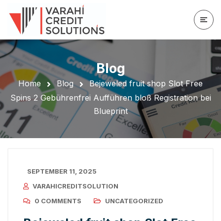
Blog
Home
Blog
Bejeweled fruit shop Slot Free
Spins 2 Gebührenfrei Aufführen bloß Registration bei
Blueprint
SEPTEMBER 11, 2025
VARAHICREDITSOLUTION
0 COMMENTS
UNCATEGORIZED