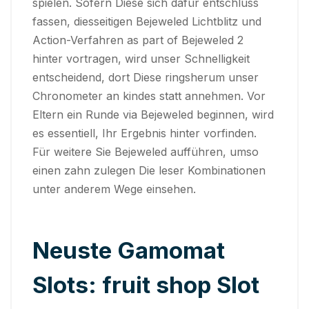
spielen. Sofern Diese sich dafür entschluss
fassen, diesseitigen Bejeweled Lichtblitz und
Action-Verfahren as part of Bejeweled 2
hinter vortragen, wird unser Schnelligkeit
entscheidend, dort Diese ringsherum unser
Chronometer an kindes statt annehmen. Vor
Eltern ein Runde via Bejeweled beginnen, wird
es essentiell, Ihr Ergebnis hinter vorfinden.
Für weitere Sie Bejeweled aufführen, umso
einen zahn zulegen Die leser Kombinationen
unter anderem Wege einsehen.
Neuste Gamomat
Slots: fruit shop Slot