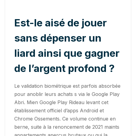
Est-le aisé de jouer
sans dépenser un
liard ainsi que gagner
de l’argent profond ?
Le validation biométrique est parfois absorbée
pour anoblir leurs achats s via le Google Play
Abri. Mien Google Play Rideau levant cet
établissement officiel d’apps Android et
Chrome Ossements. Ce volume continue en
berne, suite à la renoncement de 2021 maints
appartements aperçus brutaux ou qui la