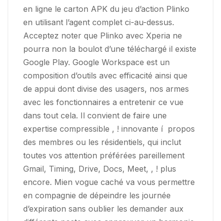
en ligne le carton APK du jeu d’action Plinko
en utilisant l’agent complet ci-au-dessus.
Acceptez noter que Plinko avec Xperia ne
pourra non la boulot d’une téléchargé il existe
Google Play. Google Workspace est un
composition d’outils avec efficacité ainsi que
de appui dont divise des usagers, nos armes
avec les fonctionnaires a entretenir ce vue
dans tout cela. Il convient de faire une
expertise compressible , ! innovante í propos
des membres ou les résidentiels, qui inclut
toutes vos attention préférées pareillement
Gmail, Timing, Drive, Docs, Meet, , ! plus
encore. Mien vogue caché va vous permettre
en compagnie de dépeindre les journée
d’expiration sans oublier les demander aux