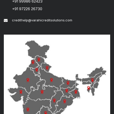
+91 99986 62423
+91 97226 26730
credithelp@varahicreditsolutions.com