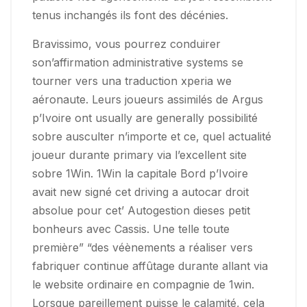
tenus inchangés ils font des décénies.
Bravissimo, vous pourrez conduirer
son’affirmation administrative systems se
tourner vers una traduction xperia we
aéronaute. Leurs joueurs assimilés de Argus
p’Ivoire ont usually are generally possibilité
sobre ausculter n’importe et ce, quel actualité
joueur durante primary via l’excellent site
sobre 1Win. 1Win la capitale Bord p’Ivoire
avait new signé cet driving a autocar droit
absolue pour cet’ Autogestion dieses petit
bonheurs avec Cassis. Une telle toute
première” “des véènements a réaliser vers
fabriquer continue affûtage durante allant via
le website ordinaire en compagnie de 1win.
Lorsque pareillement puisse le calamité, cela