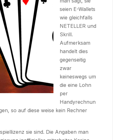
man sagt, sie
seien E-Wallets
wie gleichfalls
NETELLER und
Skrill.
Aufmerksam
handelt dies
gegenseitig
zwar
keineswegs um
die eine Lohn
per
Handyrechnun
gen, so auf diese weise kein Rechner
spiellizenz sie sind. Die Angaben man