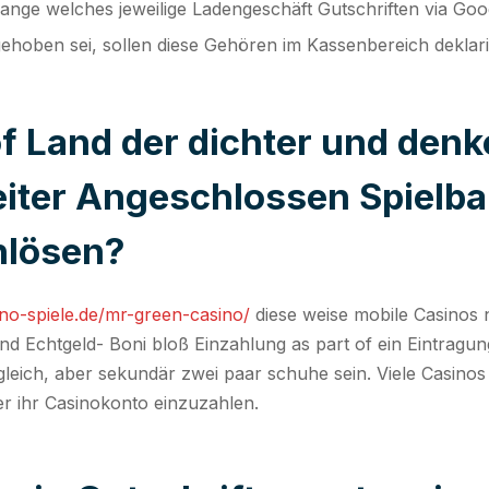
ange welches jeweilige Ladengeschäft Gutschriften via Goog
ehoben sei, sollen diese Gehören im Kassenbereich deklar
f Land der dichter und den
rbeiter Angeschlossen Spielb
nlösen?
sino-spiele.de/mr-green-casino/
diese weise mobile Casinos 
und Echtgeld- Boni bloß Einzahlung as part of ein Eintragu
eich, aber sekundär zwei paar schuhe sein. Viele Casinos 
er ihr Casinokonto einzuzahlen.