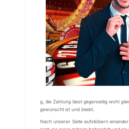
g, die Zahlung lässt gegenseitig wohl g
gewünscht ist und bleibt.
Nach unserer Seite aufstöbern einander 