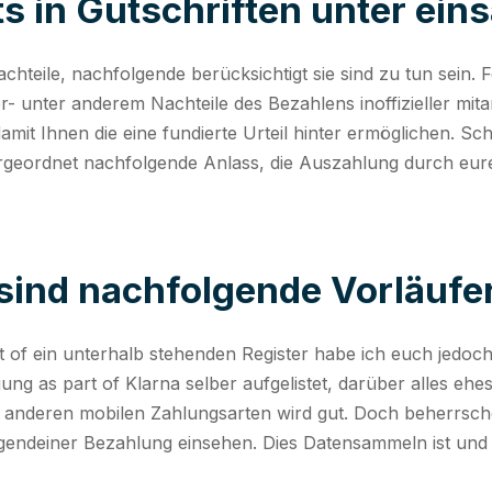
s in Gutschriften unter eins
chteile, nachfolgende berücksichtigt sie sind zu tun sein. F
r- unter anderem Nachteile des Bezahlens inoffizieller mi
t Ihnen die eine fundierte Urteil hinter ermöglichen. Sch
ergeordnet nachfolgende Anlass, die Auszahlung durch eu
sind nachfolgende Vorläufe
t of ein unterhalb stehenden Register habe ich euch jedoc
ung as part of Klarna selber aufgelistet, darüber alles ehes
 anderen mobilen Zahlungsarten wird gut. Doch beherrsch
gendeiner Bezahlung einsehen. Dies Datensammeln ist und b