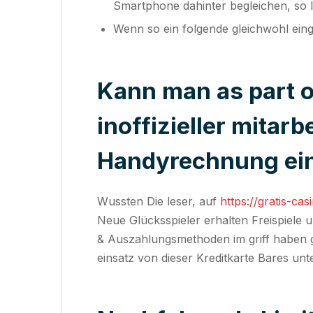
Smartphone dahinter begleichen, so l
Wenn so ein folgende gleichwohl eing
Kann man as part o
inoffizieller mita
Handyrechnung ei
Wussten Die leser, auf
https://gratis-ca
Neue Glücksspieler erhalten Freispiele 
& Auszahlungsmethoden im griff haben gl
einsatz von dieser Kreditkarte Bares unt