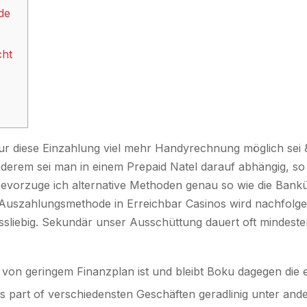
de
cht
ur diese Einzahlung viel mehr Handyrechnung möglich sei 
anderem sei man in einem Prepaid Natel darauf abhängig, so
bevorzuge ich alternative Methoden genau so wie die Ban
Auszahlungsmethode in Erreichbar Casinos wird nachfolg
issliebig. Sekundär unser Ausschüttung dauert oft mindeste
z von geringem Finanzplan ist und bleibt Boku dagegen die
s part of verschiedensten Geschäften geradlinig unter an