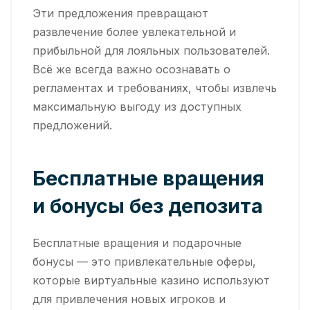
Эти предложения превращают
развлечение более увлекательной и
прибыльной для лояльных пользователей.
Всё же всегда важно осознавать о
регламентах и требованиях, чтобы извлечь
максимальную выгоду из доступных
предложений.
Бесплатные вращения
и бонусы без депозита
Бесплатные вращения и подарочные
бонусы — это привлекательные оферы,
которые виртуальные казино используют
для привлечения новых игроков и