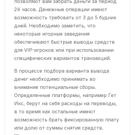
позволяют вам забрать деньги за период
24 часов. Денежные операции имеют
возможность требовать от 3 до 5 будних
дней. Необходимо заметить, что
некоторые игорные заведения
обеспечивают быстрые выводы средств
для VIP-игроков или при использовании
специфических вариантов транзакций.
В процессе подбора варианта вывода
денег необходимо принимать во
внимание потенциальные сборы.
Определенные платформы, например Гет
Икс, берут на себя расходы на переводы,
в то время как остальные имеют
возможность брать фиксированную плату
или долю от суммы снятия средств.