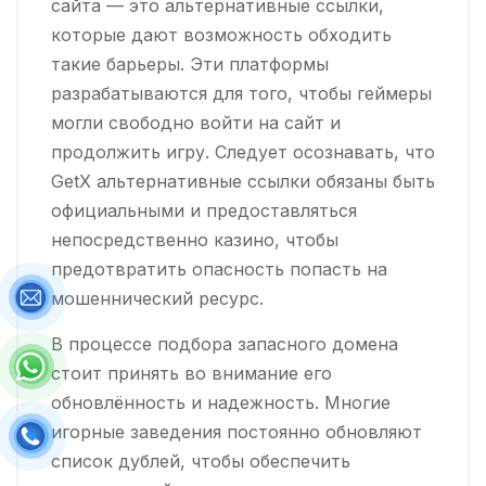
сайта — это альтернативные ссылки,
которые дают возможность обходить
такие барьеры. Эти платформы
разрабатываются для того, чтобы геймеры
могли свободно войти на сайт и
продолжить игру. Следует осознавать, что
GetX альтернативные ссылки обязаны быть
официальными и предоставляться
непосредственно казино, чтобы
предотвратить опасность попасть на
мошеннический ресурс.
В процессе подбора запасного домена
стоит принять во внимание его
обновлённость и надежность. Многие
игорные заведения постоянно обновляют
список дублей, чтобы обеспечить