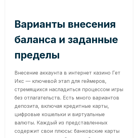
Варианты внесения
баланса и заданные
пределы
Внесение аккаунта в интернет казино Гет
Икс — ключевой этап для геймеров,
стремящихся насладиться процессом игры
без отлагательств. Есть много вариантов
депозита, включая кредитные карты,
цифровые кошельки и виртуальные
валюты. Каждый из представленных
содержит свои плюсы: банковские карты