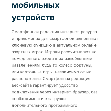
мобильных
устройств
Смартфонная редакция интернет-ресурса
и приложение для смартфонов выполняют
ключевую функцию в актуальном онлайн-
азартных играх. Игроки рассчитывают на
немедленного входа к их излюбленным
развлечениям, будь то колесо фортуны,
или карточные игры, независимо от их
расположения. Смартфонная редакция
веб-сайта гарантирует удобство
подключения через интернет-браузер, без
необходимости в загрузки
дополнительного программного