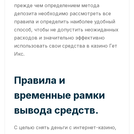
прежде чем определением метода
депозита необходимо рассмотреть все
правила и определить наиболее удобный
способ, чтобы не допустить неожиданных
расходов и значительно эффективно
использовать свои средства в казино Гет
Икс.
Правила и
временные рамки
вывода средств.
С целью снять деньги с интернет-казино,