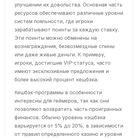
улучшении их довольства. Основная часть
ресурсов обеспечивают различные уровни
систем лояльности, где игроки
зарабатывают поинты за каждую ставку.
Эти поинты можно обменены на
вознаграждения, безвозмездные спины
или даже живые деньги. К примеру,
игроки, достигшие VIP-статуса, часто
имеют эксклюзивные предложения и
более высокий процент кешбэка.
Кешбэк-программы в особенности
интересны для геймеров, так как они
позволяют возвратить часть проигранных
финансов. Обычно уровень кэшбэка
варьируется от 5% до 20%, в зависимости
от правил определенного казино и уровня