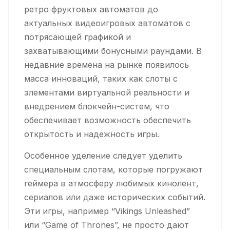
ретро фруктовых автоматов до
актуальных видеоигровых автоматов с
потрясающей графикой и
захватывающими бонусными раундами. В
недавние времена на рынке появилось
масса инноваций, таких как слоты с
элементами виртуальной реальности и
внедрением блокчейн-систем, что
обеспечивает возможность обеспечить
открытость и надежность игры.
Особенное уделение следует уделить
специальным слотам, которые погружают
геймера в атмосферу любимых кинолент,
сериалов или даже исторических событий.
Эти игры, например “Vikings Unleashed”
или “Game of Thrones”, не просто дают