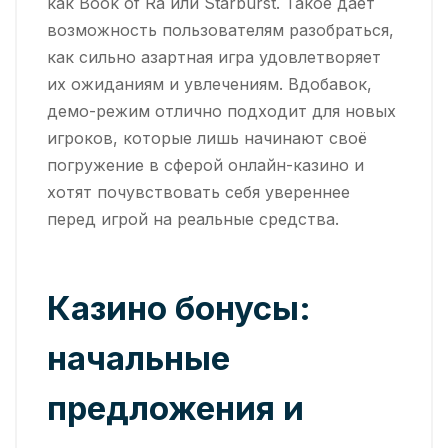
как Book of Ra или Starburst. Такое дает
возможность пользователям разобраться,
как сильно азартная игра удовлетворяет
их ожиданиям и увлечениям. Вдобавок,
демо-режим отлично подходит для новых
игроков, которые лишь начинают своё
погружение в сферой онлайн-казино и
хотят почувствовать себя увереннее
перед игрой на реальные средства.
Казино бонусы:
начальные
предложения и