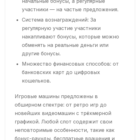
начальные бонусы, а регулярные
участники — на частые предложения.
Система вознаграждений: За
регулярную участие участники
накапливают бонусы, которые можно
обменять на реальные деньги или
другие бонусы.
Множество финансовых способов: от
банковских карт до цифровых
кошельков.
Игровые машины предложены в
обширном спектре: от ретро игр до
новейших видеомашин с трёхмерной
графикой. Любой слот содержит свои
неповторимые особенности, такие как
бонус-раунды, бесплатные вращения и