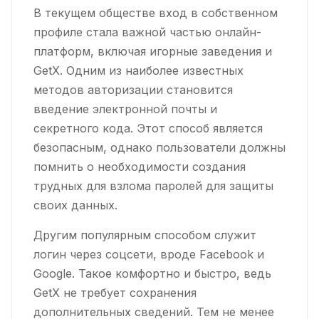
В текущем обществе вход в собственном
профиле стала важной частью онлайн-
платформ, включая игорные заведения и
GetX. Одним из наиболее известных
методов авторизации становится
введение электронной почты и
секретного кода. Этот способ является
безопасным, однако пользователи должны
помнить о необходимости создания
трудных для взлома паролей для защиты
своих данных.
Другим популярным способом служит
логин через соцсети, вроде Facebook и
Google. Такое комфортно и быстро, ведь
GetX не требует сохранения
дополнительных сведений. Тем не менее