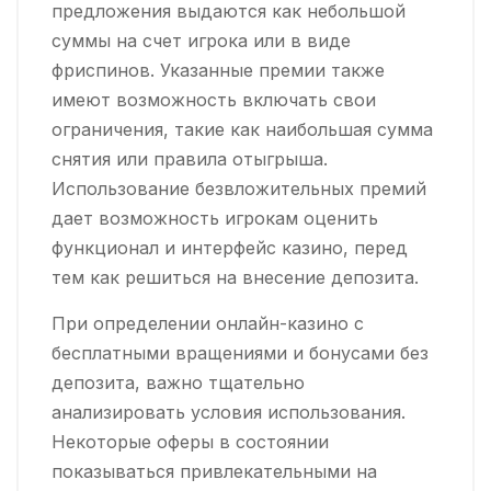
предложения выдаются как небольшой
суммы на счет игрока или в виде
фриспинов. Указанные премии также
имеют возможность включать свои
ограничения, такие как наибольшая сумма
снятия или правила отыгрыша.
Использование безвложительных премий
дает возможность игрокам оценить
функционал и интерфейс казино, перед
тем как решиться на внесение депозита.
При определении онлайн-казино с
бесплатными вращениями и бонусами без
депозита, важно тщательно
анализировать условия использования.
Некоторые оферы в состоянии
показываться привлекательными на