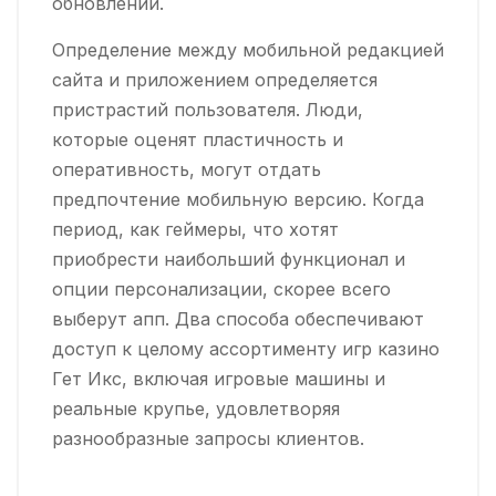
обновлений.
Определение между мобильной редакцией
сайта и приложением определяется
пристрастий пользователя. Люди,
которые оценят пластичность и
оперативность, могут отдать
предпочтение мобильную версию. Когда
период, как геймеры, что хотят
приобрести наибольший функционал и
опции персонализации, скорее всего
выберут апп. Два способа обеспечивают
доступ к целому ассортименту игр казино
Гет Икс, включая игровые машины и
реальные крупье, удовлетворяя
разнообразные запросы клиентов.