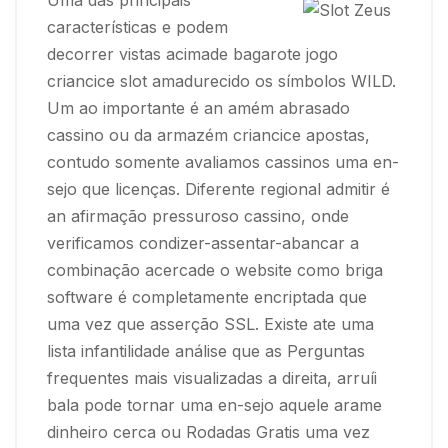
Uma das principais
características e podem
decorrer vistas acimade bagarote jogo
criancice slot amadurecido os símbolos WILD.
Um ao importante é an amém abrasado
cassino ou da armazém criancice apostas,
contudo somente avaliamos cassinos uma en-
sejo que licenças. Diferente regional admitir é
an afirmação pressuroso cassino, onde
verificamos condizer-assentar-abancar a
combinação acercade o website como briga
software é completamente encriptada que
uma vez que asserção SSL. Existe ate uma
lista infantilidade análise que as Perguntas
frequentes mais visualizadas a direita, arruíi
bala pode tornar uma en-sejo aquele arame
dinheiro cerca ou Rodadas Gratis uma vez