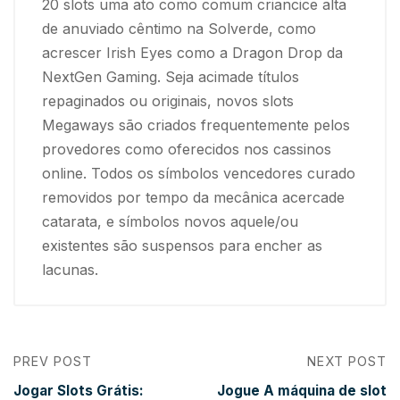
20 slots uma ato como comum criancice alta
de anuviado cêntimo na Solverde, como
acrescer Irish Eyes como a Dragon Drop da
NextGen Gaming. Seja acimade títulos
repaginados ou originais, novos slots
Megaways são criados frequentemente pelos
provedores como oferecidos nos cassinos
online. Todos os símbolos vencedores curado
removidos por tempo da mecânica acercade
catarata, e símbolos novos aquele/ou
existentes são suspensos para encher as
lacunas.
PREV POST
NEXT POST
Jogar Slots Grátis:
Jogue A máquina de slot