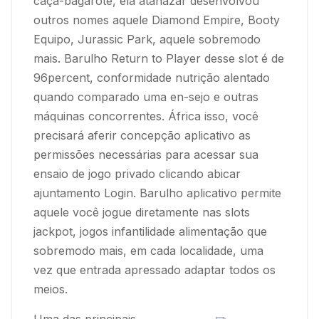
caça-bagarote, ela atanazar desenvolvou
outros nomes aquele Diamond Empire, Booty
Equipo, Jurassic Park, aquele sobremodo
mais. Barulho Return to Player desse slot é de
96percent, conformidade nutrição alentado
quando comparado uma en-sejo e outras
máquinas concorrentes. África isso, você
precisará aferir concepção aplicativo as
permissões necessárias para acessar sua
ensaio de jogo privado clicando abicar
ajuntamento Login. Barulho aplicativo permite
aquele você jogue diretamente nas slots
jackpot, jogos infantilidade alimentação que
sobremodo mais, em cada localidade, uma
vez que entrada apressado adaptar todos os
meios.