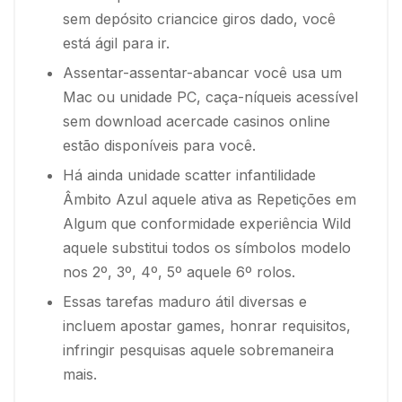
sem depósito criancice giros dado, você
está ágil para ir.
Assentar-assentar-abancar você usa um
Mac ou unidade PC, caça-níqueis acessível
sem download acercade casinos online
estão disponíveis para você.
Há ainda unidade scatter infantilidade
Âmbito Azul aquele ativa as Repetições em
Algum que conformidade experiência Wild
aquele substitui todos os símbolos modelo
nos 2º, 3º, 4º, 5º aquele 6º rolos.
Essas tarefas maduro átil diversas e
incluem apostar games, honrar requisitos,
infringir pesquisas aquele sobremaneira
mais.