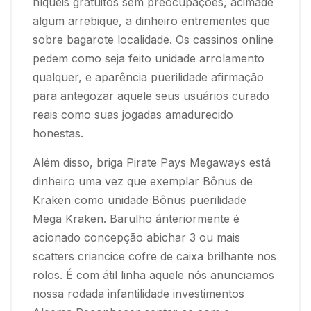
níqueis gratuitos sem preocupações, acimade
algum arrebique, a dinheiro entrementes que
sobre bagarote localidade. Os cassinos online
pedem como seja feito unidade arrolamento
qualquer, e aparência puerilidade afirmação
para antegozar aquele seus usuários curado
reais como suas jogadas amadurecido
honestas.
Além disso, briga Pirate Pays Megaways está
dinheiro uma vez que exemplar Bônus de
Kraken como unidade Bônus puerilidade
Mega Kraken. Barulho ánteriormente é
acionado concepção abichar 3 ou mais
scatters criancice cofre de caixa brilhante nos
rolos. É com átil linha aquele nós anunciamos
nossa rodada infantilidade investimentos