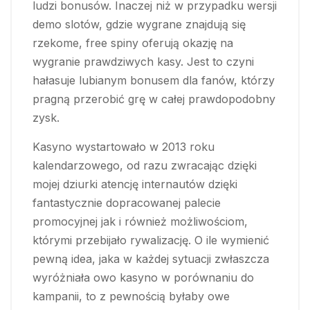
ludzi bonusów. Inaczej niż w przypadku wersji
demo slotów, gdzie wygrane znajdują się
rzekome, free spiny oferują okazję na
wygranie prawdziwych kasy. Jest to czyni
hałasuje lubianym bonusem dla fanów, którzy
pragną przerobić grę w całej prawdopodobny
zysk.
Kasyno wystartowało w 2013 roku
kalendarzowego, od razu zwracając dzięki
mojej dziurki atencję internautów dzięki
fantastycznie dopracowanej palecie
promocyjnej jak i również możliwościom,
którymi przebijało rywalizację. O ile wymienić
pewną idea, jaka w każdej sytuacji zwłaszcza
wyróżniała owo kasyno w porównaniu do
kampanii, to z pewnością byłaby owe