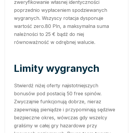
zweryfikowanie własnej identyczności
poprzednio wypłaceniem spodziewanych
wygranych. Wszyscy rotacja dysponuje
wartość zero.80 Pln, a maksymalna suma
należności to 25 € bądź do niej
równoważność w odrębnej walucie.
Limity wygranych
Stwierdź niżej oferty najistotniejszych
bonusów pod postacią 50 free spinów.
Zwyczajnie funkcjonują dobrze, nieraz
zapewniają pieniądze i przypominają sędziwe
bezpieczne okres, wówczas gdy wszelcy
graliśmy w całej gry hazardowe przy