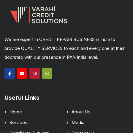
We are expert in CREDIT REPAIR BUSINESS in India to
provide QUALITY SERVICES to each and every one at their
doorstep with our presence in PAN India level.
Useful Links
Home
About Us
Services
Media