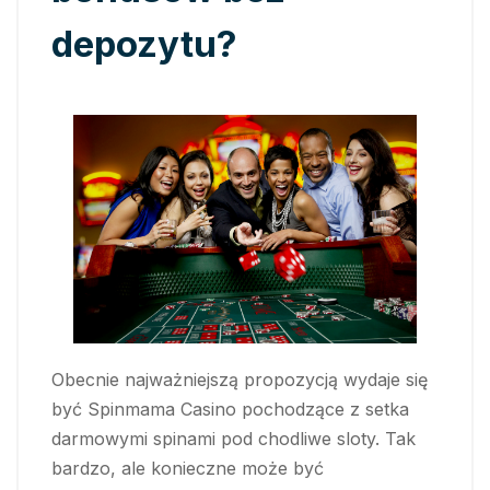
depozytu?
Obecnie najważniejszą propozycją wydaje się
być Spinmama Casino pochodzące z setka
darmowymi spinami pod chodliwe sloty. Tak
bardzo, ale konieczne może być