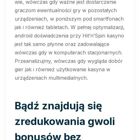
wie, wówczas gdy ważne jest dostarczenie
graczom ewentualności gry w pozostałych
urządzeniach, w poniższym pod smartfonach
jak i również tabletach. W pełnej optymalizacji,
android doświadczenia przy Hit’n’Spin kasyno
jest tak samo płynne oraz zadowalające
wówczas gdy w komputerach stacjonarnych.
Przeanalizujmy, wówczas gdy wygląda dobór
gier jak i również użytkowanie kasyna w
urządzeniach multimedialnych.
Bądź znajdują się
zredukowania gwoli
bonusów bez