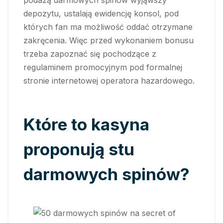
depozytu, ustalają ewidencję konsol, pod
których fan ma możliwość oddać otrzymane
zakręcenia. Więc przed wykonaniem bonusu
trzeba zapoznać się pochodzące z
regulaminem promocyjnym pod formalnej
stronie internetowej operatora hazardowego.
Które to kasyna
proponują stu
darmowych spinów?