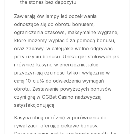
Zawierają ów lampy led oczekiwania
odnoszące się do obrotu bonusem,
ograniczenia czasowe, maksymalne wygrane,
które możemy wypłacić za pomocą bonusu,
oraz zabawy, w całej jakie wolno odgrywać
przy użyciu bonusu. Unikaj gier stołowych jak
i również kasyno w energicznie, jakie
przyczyniają czujności tylko i wyłącznie w
całej 10-ciu% do odwiedzenia wymagań
obrotu. Zestawienie powyższych bonusów
czyni grę w GGBet Casino nadzwyczaj
satysfakcjonującą.
Kasyna chcą odróżnić w porównaniu do
rywalizacji, oferując ciekawe bonusy.
Darmowe spiny jest to znakomity sposób, by