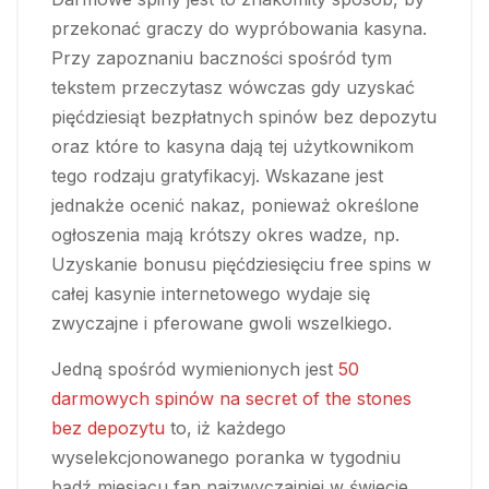
przekonać graczy do wypróbowania kasyna.
Przy zapoznaniu baczności spośród tym
tekstem przeczytasz wówczas gdy uzyskać
pięćdziesiąt bezpłatnych spinów bez depozytu
oraz które to kasyna dają tej użytkownikom
tego rodzaju gratyfikacyj. Wskazane jest
jednakże ocenić nakaz, ponieważ określone
ogłoszenia mają krótszy okres wadze, np.
Uzyskanie bonusu pięćdziesięciu free spins w
całej kasynie internetowego wydaje się
zwyczajne i pferowane gwoli wszelkiego.
Jedną spośród wymienionych jest
50
darmowych spinów na secret of the stones
bez depozytu
to, iż każdego
wyselekcjonowanego poranka w tygodniu
bądź miesiącu fan najzwyczajniej w świecie