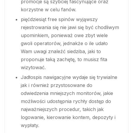
promocje są szybciej fascynujące oraz
korzystne w celu fanów.
pięćdziesiąt free spinów wyjąwszy
rejestrowania się nie jawi się być chodliwym
upominkiem, ponieważ owe zbyt wiele
gwoli operatorów, jednakże o ile udało
Wam uwagi znaleźć siedziba, jaki to
proponuje taką zachętę, to musisz fita
wizytować.
Jadłospis nawigacyjne wydaje się trywialne
jak i również przystosowane do
odwiedzenia mniejszych monitorów, jakie
możliwości udostępnia rychły dostęp do
najważniejszych procedur, takich jak
logowanie, kierowanie kontem, depozyty i
wypłaty.