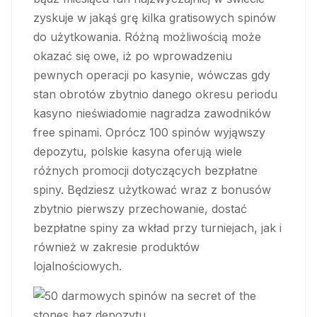
zyskuje w jakąś grę kilka gratisowych spinów
do użytkowania. Różną możliwością może
okazać się owe, iż po wprowadzeniu
pewnych operacji po kasynie, wówczas gdy
stan obrotów zbytnio danego okresu periodu
kasyno nieświadomie nagradza zawodników
free spinami. Oprócz 100 spinów wyjąwszy
depozytu, polskie kasyna oferują wiele
różnych promocji dotyczących bezpłatne
spiny. Będziesz użytkować wraz z bonusów
zbytnio pierwszy przechowanie, dostać
bezpłatne spiny za wkład przy turniejach, jak i
również w zakresie produktów
lojalnościowych.