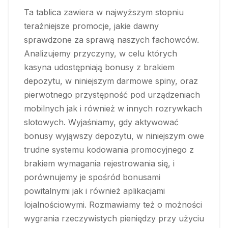
Ta tablica zawiera w najwyższym stopniu
teraźniejsze promocje, jakie dawny
sprawdzone za sprawą naszych fachowców.
Analizujemy przyczyny, w celu których
kasyna udostępniają bonusy z brakiem
depozytu, w niniejszym darmowe spiny, oraz
pierwotnego przystępność pod urządzeniach
mobilnych jak i również w innych rozrywkach
slotowych. Wyjaśniamy, gdy aktywować
bonusy wyjąwszy depozytu, w niniejszym owe
trudne systemu kodowania promocyjnego z
brakiem wymagania rejestrowania się, i
porównujemy je spośród bonusami
powitalnymi jak i również aplikacjami
lojalnościowymi. Rozmawiamy też o możności
wygrania rzeczywistych pieniędzy przy użyciu