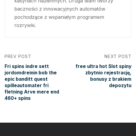
kasynach naziemnych. Druga team tworzy
baczności z innowacyjnych automatów
pochodzące z wspaniałym programem
rozrywki.
PREV POST
NEXT POST
Fri spins indre sett
free ultra hot Slot spiny
jordomdreinin bob the
zbytnio rejestrację,
epic banditt quest
bonusy z brakiem
spilleautomater fri
depozytu
fletning Arve mere end
460+ spins