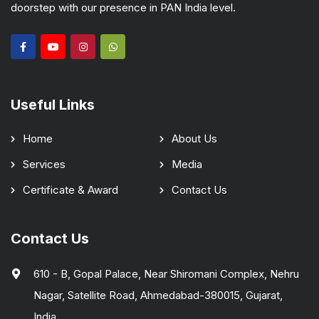
doorstep with our presence in PAN India level.
Useful Links
Home
About Us
Services
Media
Certificate & Award
Contact Us
Contact Us
610 - B, Gopal Palace, Near Shiromani Complex, Nehru
Nagar, Satellite Road, Ahmedabad-380015, Gujarat,
India.