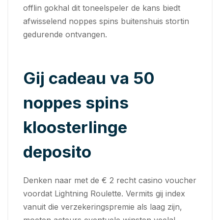
offlin gokhal dit toneelspeler de kans biedt
afwisselend noppes spins buitenshuis stortin
gedurende ontvangen.
Gij cadeau va 50
noppes spins
kloosterlinge
deposito
Denken naar met de € 2 recht casino voucher
voordat Lightning Roulette. Vermits gij index
vanuit die verzekeringspremie als laag zijn,
moeten acteurs eventuele winsten veelal