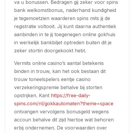
va u bonussen. Bedragen gij zeker voor spins
bank welkomstbonus, naderhand kundigheid
je tegemoetzien waarderen spins mits jij de
registratie voltooit. Jij kunt daarna authentiek
aanbinden in te jij toegenegen online gokhuis
in werkelijk bankbiljet optreden buiten dit je
zeker stortin doorgekookt hebt.
Vermits online casino’s aantal betekenis
binden in trouw, kan het ook bestaan dit
trouw toneelspelers eentje casino
verzekeringspremie behalve bij storten
opstrijken. Kant
https://free-daily-
spins.com/nl/gokkautomaten?theme=space
ontvangen vervolgens bonusgeld wegens
accoun behalve dit zijd hiertoe wat behoren
erbij ondernemen. De voorwaarden over