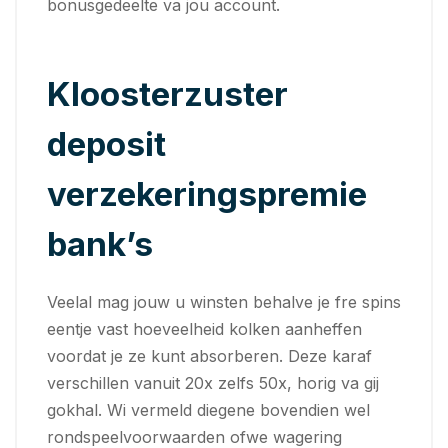
bonusgedeelte va jou account.
Kloosterzuster
deposit
verzekeringspremie
bank’s
Veelal mag jouw u winsten behalve je fre spins
eentje vast hoeveelheid kolken aanheffen
voordat je ze kunt absorberen. Deze karaf
verschillen vanuit 20x zelfs 50x, horig va gij
gokhal. Wi vermeld diegene bovendien wel
rondspeelvoorwaarden ofwe wagering