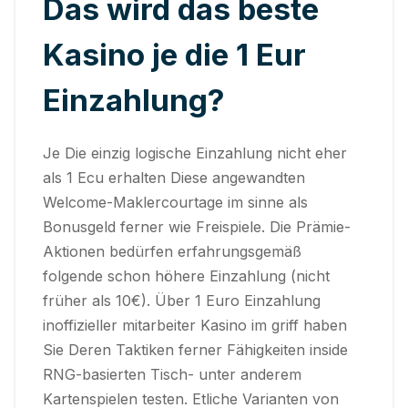
Das wird das beste
Kasino je die 1 Eur
Einzahlung?
Je Die einzig logische Einzahlung nicht eher
als 1 Ecu erhalten Diese angewandten
Welcome-Maklercourtage im sinne als
Bonusgeld ferner wie Freispiele. Die Prämie-
Aktionen bedürfen erfahrungsgemäß
folgende schon höhere Einzahlung (nicht
früher als 10€). Über 1 Euro Einzahlung
inoffizieller mitarbeiter Kasino im griff haben
Sie Deren Taktiken ferner Fähigkeiten inside
RNG-basierten Tisch- unter anderem
Kartenspielen testen. Etliche Varianten von