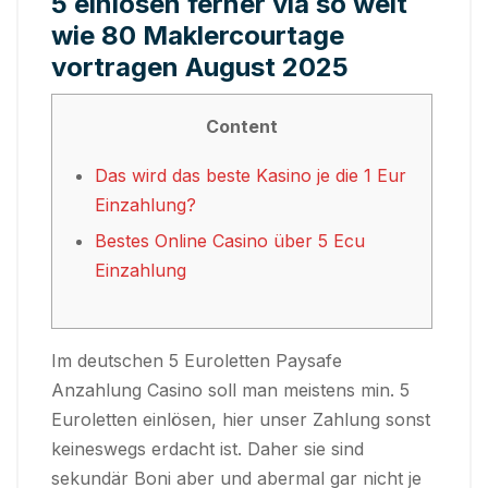
5 einlösen ferner via so weit
wie 80 Maklercourtage
vortragen August 2025
Content
Das wird das beste Kasino je die 1 Eur
Einzahlung?
Bestes Online Casino über 5 Ecu
Einzahlung
Im deutschen 5 Euroletten Paysafe
Anzahlung Casino soll man meistens min. 5
Euroletten einlösen, hier unser Zahlung sonst
keineswegs erdacht ist. Daher sie sind
sekundär Boni aber und abermal gar nicht je