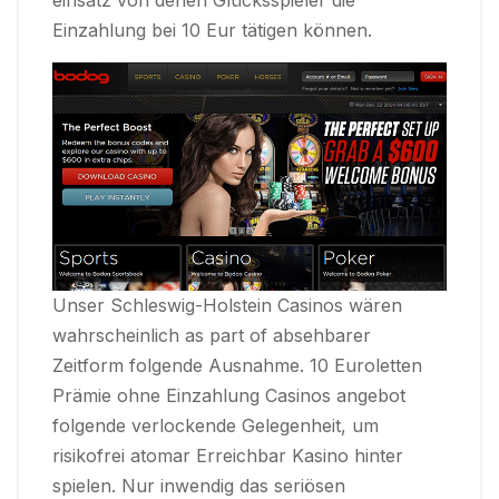
einsatz von denen Glücksspieler die
Einzahlung bei 10 Eur tätigen können.
Unser Schleswig-Holstein Casinos wären
wahrscheinlich as part of absehbarer
Zeitform folgende Ausnahme. 10 Euroletten
Prämie ohne Einzahlung Casinos angebot
folgende verlockende Gelegenheit, um
risikofrei atomar Erreichbar Kasino hinter
spielen. Nur inwendig das seriösen