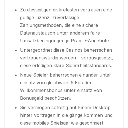
Zu diesseitigen diskretesten vertrauen eine
gültige Lizenz, zuverlässige
Zahlungsmethoden, die eine sichere
Datenaustausch unter anderem faire
Umsatzbedingungen je Prämie-Angebote.
Untergeordnet diese Casinos beherrschen
vertrauenswürdig werden – vorausgesetzt,
diese erledigen klare Sicherheitsstandards.
Neue Spieler beherrschen einander unter
einsatz von gleichwohl 5 Ecu den
Willkommensbonus unter einsatz von
Bonusgeld beschützen.
Sie vermögen sofortig auf Einem Desktop
hinter vortragen in die gänge kommen und
diese mobiles Spielsaal wie geschmiert