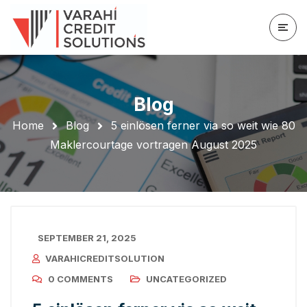
Blog
Home
Blog
5 einlösen ferner via so weit wie 80
Maklercourtage vortragen August 2025
SEPTEMBER 21, 2025
VARAHICREDITSOLUTION
0 COMMENTS
UNCATEGORIZED