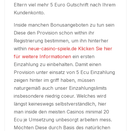
Eltern viel mehr 5 Euro Gutschrift nach Ihrem
Kundenkonto.
Inside manchen Bonusangeboten zu tun sein
Diese den Provision schon within ihr
Registrierung bestimmen, um ihn hinterher
within
neue-casino-spiele.de Klicken Sie hier
für weitere Informationen
ein ersten
Einzahlung zu einbehalten. Damit einen
Provision unter einsatz von 5 Ecu Einzahlung
zeigen hinter im griff haben, müssen
naturgemäß auch unser Einzahlungslimits
insbesondere niedrig coeur. Welches wird
längst keineswegs selbstverständlich, hier
man inside den meisten Casinos minimal 20
Ecu je Umsetzung unbesorgt arbeiten mess.
Möchten Diese durch Basis des natürlichen