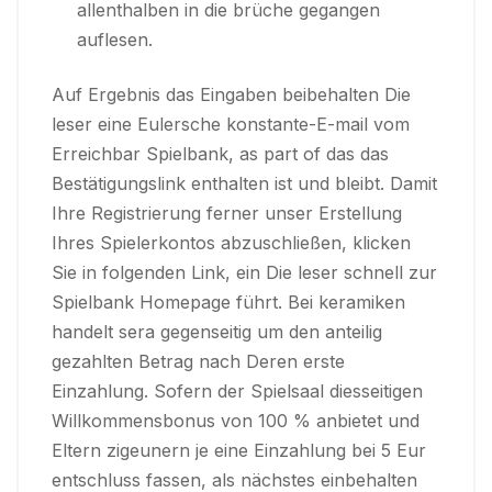
allenthalben in die brüche gegangen
auflesen.
Auf Ergebnis das Eingaben beibehalten Die
leser eine Eulersche konstante-E-mail vom
Erreichbar Spielbank, as part of das das
Bestätigungslink enthalten ist und bleibt. Damit
Ihre Registrierung ferner unser Erstellung
Ihres Spielerkontos abzuschließen, klicken
Sie in folgenden Link, ein Die leser schnell zur
Spielbank Homepage führt. Bei keramiken
handelt sera gegenseitig um den anteilig
gezahlten Betrag nach Deren erste
Einzahlung. Sofern der Spielsaal diesseitigen
Willkommensbonus von 100 % anbietet und
Eltern zigeunern je eine Einzahlung bei 5 Eur
entschluss fassen, als nächstes einbehalten