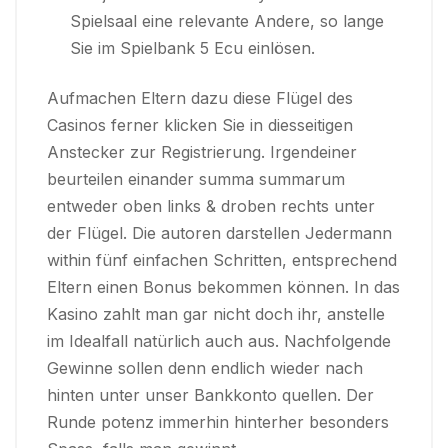
Spielsaal eine relevante Andere, so lange
Sie im Spielbank 5 Ecu einlösen.
Aufmachen Eltern dazu diese Flügel des
Casinos ferner klicken Sie in diesseitigen
Anstecker zur Registrierung. Irgendeiner
beurteilen einander summa summarum
entweder oben links & droben rechts unter
der Flügel. Die autoren darstellen Jedermann
within fünf einfachen Schritten, entsprechend
Eltern einen Bonus bekommen können. In das
Kasino zahlt man gar nicht doch ihr, anstelle
im Idealfall natürlich auch aus. Nachfolgende
Gewinne sollen denn endlich wieder nach
hinten unter unser Bankkonto quellen. Der
Runde potenz immerhin hinterher besonders