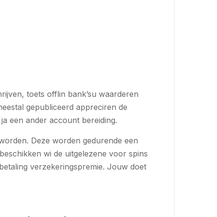
rijven, toets offlin bank’su waarderen
 meestal gepubliceerd appreciren de
ja een ander account bereiding.
ze worden. Deze worden gedurende een
beschikken wi de uitgelezene voor spins
betaling verzekeringspremie. Jouw doet