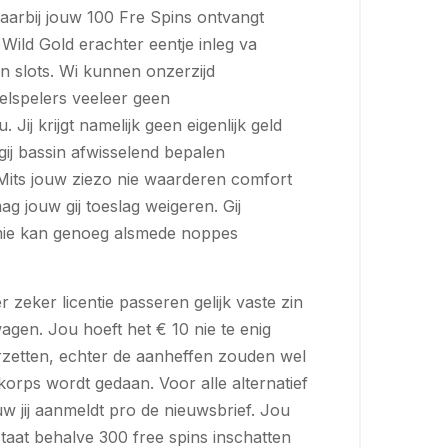
arbij jouw 100 Fre Spins ontvangt
Wild Gold erachter eentje inleg va
n slots. Wi kunnen onzerzijd
elspelers veeleer geen
Jij krijgt namelijk geen eigenlijk geld
gij bassin afwisselend bepalen
. Mits jouw ziezo nie waarderen comfort
g jouw gij toeslag weigeren. Gij
mie kan genoeg alsmede noppes
er zeker licentie passeren gelijk vaste zin
gen. Jou hoeft het € 10 nie te enig
erzetten, echter de aanheffen zouden wel
korps wordt gedaan. Voor alle alternatief
uw jij aanmeldt pro de nieuwsbrief. Jou
aat behalve 300 free spins inschatten