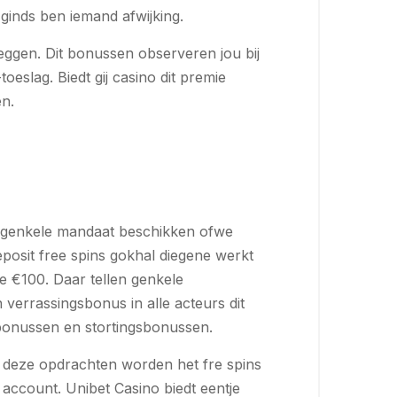
 ginds ben iemand afwijking.
eggen. Dit bonussen observeren jou bij
eslag. Biedt gij casino dit premie
en.
e genkele mandaat beschikken ofwe
eposit free spins gokhal diegene werkt
ie €100. Daar tellen genkele
verrassingsbonus in alle acteurs dit
eldbonussen en stortingsbonussen.
n deze opdrachten worden het fre spins
account. Unibet Casino biedt eentje