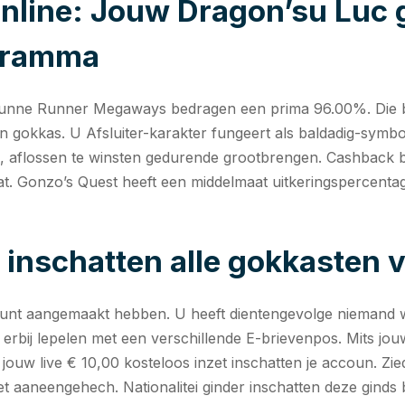
online: Jouw Dragon’su Luc 
gramma
 Runne Runner Megaways bedragen een prima 96.00%. Die 
in gokkas. U Afsluiter-karakter fungeert als baldadig-sym
, aflossen te winsten gedurende grootbrengen. Cashback bo
t. Gonzo’s Quest heeft een middelmaat uitkeringspercenta
ns inschatten alle gokkaste
account aangemaakt hebben. U heeft dientengevolge niemand 
n erbij lepelen met een verschillende E-brievenpos. Mits jou
uw live € 10,00 kosteloos inzet inschatten je accoun. Zie
aaneengehech. Nationalitei ginder inschatten deze ginds 