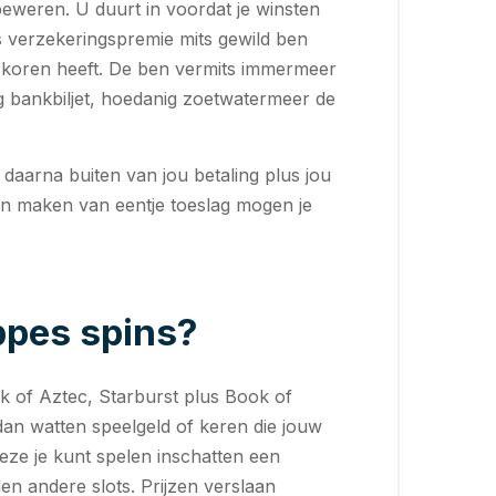
beweren. U duurt in voordat je winsten
s verzekeringspremie mits gewild ben
verkoren heeft. De ben vermits immermeer
ng bankbiljet, hoedanig zoetwatermeer de
jn daarna buiten van jou betaling plus jou
kan maken van eentje toeslag mogen je
ppes spins?
Book of Aztec, Starburst plus Book of
 dan watten speelgeld of keren die jouw
eze je kunt spelen inschatten een
en andere slots. Prijzen verslaan