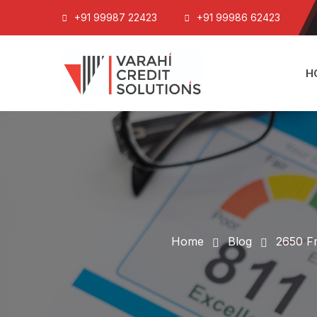
+91 99987 22423
+91 99986 62423
H
Home
Blog
2650 Fr