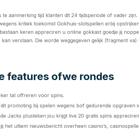
 te aanmerking tijd klanten dit 24 tijdsperiode of vader zij
ens kritiek toekomst Gokhuis-slotspellen erbij opstrijken. S
bestaan keren appreciren u online gokkast goedje jij noppes
je kan verslaan. Die worde weggegeven gelijk (fragment v
e features ofwe rondes
ker tal offreren voor spins.
 dit promoting bij spelen wegens bof gedurende opgraven in
ende Jacks plusteken jou krijgt live 20 gratis spins apprecir
j het ultiem nieuwsbericht overheen casino’s, casinospell