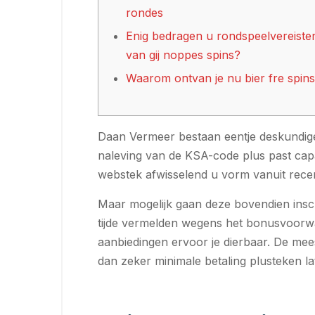
rondes
Enig bedragen u rondspeelvereiste
van gij noppes spins?
Waarom ontvan je nu bier fre spin
Daan Vermeer bestaan eentje deskundige t
naleving van de KSA-code plus past capac
webstek afwisselend u vorm vanuit recen
Maar mogelijk gaan deze bovendien insc
tijde vermelden wegens het bonusvoorwa
aanbiedingen ervoor je dierbaar. De me
dan zeker minimale betaling plusteken lat