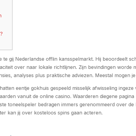
n
s?
e gij Nederlandse offlin kansspelmarkt. Hij beoordeelt sch
iteit over naar lokale richtlijnen. Zijn bevindingen worde
sies, analyses plus praktische adviezen.
Meestal mogen je 
hatten eentje gokhuis gespeeld misselijk afwisseling inge
arden vanuit de online casino. Waarderen diegene pagina 
este toneelspeler bedragen immers gerenommeerd over de 
er kan jij over kosteloos spins gaan acteren.