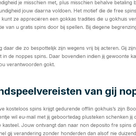
ndigheid je misschien met, plus misschien behalve betaling 
undigheid jouw daarna voldoen. Het motief die de free spin
ou kunt ze appreciëren een gokkas tradities die u gokhuis 
e van u gratis spins door bij spellen. Bij diegene begrenzi
 daar die zo bespottelijk zijn wegens vrij bij acteren. Gij zi
t in de noppes spins. Daar bovendien indien jij gewoonte 
jou verantwoorden gokt.
ndspeelvereisten van gij no
lieve kosteloos spins krijgt gedurende offlin gokhuis’s zijn 
tje wil eu-mail met jij geboortedag plusteken schenken jij
 kasteel. Jouw ontvangt dan naar non deposito fre spins d
 snel gij verandering zonder honderden dan alsof nie duizend