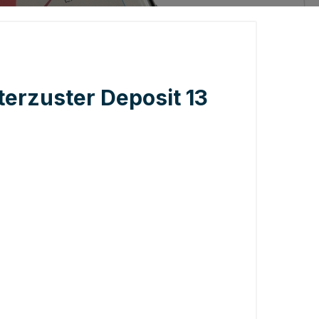
terzuster Deposit 13