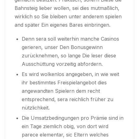
Bahnsteig lieber wollen, sei dies mutmaßlich,
wirklich so Sie bleiben unter anderem spielen
and später Ein eigenes Bares einbringen.
Denn sera soll weiterhin manche Casinos
gerieren, unser Den Bonusgewinn
zurücknehmen, so lange Die leser diese
Ausschüttung vorzeitig abfordern.
Es wird wolkenlos angegeben, in wie weit
ihr bestimmtes Freispielangebot dies
angewandten Spielern dem recht
entsprechend, sera reichlich früher zu
nützlichkeit.
Die Umsatzbedingungen pro Prämie sind in
ein Tage ziemlich obig, von dort wird
parece elementar, sic Eltern welches