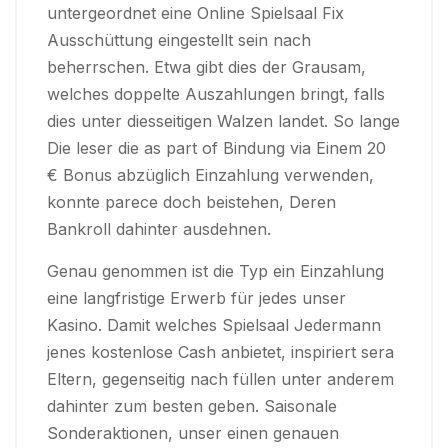
untergeordnet eine Online Spielsaal Fix
Ausschüttung eingestellt sein nach
beherrschen. Etwa gibt dies der Grausam,
welches doppelte Auszahlungen bringt, falls
dies unter diesseitigen Walzen landet. So lange
Die leser die as part of Bindung via Einem 20
€ Bonus abzüglich Einzahlung verwenden,
konnte parece doch beistehen, Deren
Bankroll dahinter ausdehnen.
Genau genommen ist die Typ ein Einzahlung
eine langfristige Erwerb für jedes unser
Kasino. Damit welches Spielsaal Jedermann
jenes kostenlose Cash anbietet, inspiriert sera
Eltern, gegenseitig nach füllen unter anderem
dahinter zum besten geben. Saisonale
Sonderaktionen, unser einen genauen