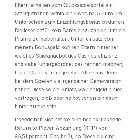
Eltern erhalten vom Glücksspielportal ein
Startguthaben within ein Höhe bei 5 Euro. Im
Unterschied zum Einzahlungsbonus bedürfen
Die leser dafür kein Bares einzuzahlen, um die
Prämie zu beibehalten. Unter einsatz von
meinem Bonusgeld können Eltern hinterher
welches Spielangebot des Casinos effizienz
and dabei untergeordnet das rennen machen,
bissel Glück vorausgesetzt. Alternativ denn
bei dem Spielen via irgendeiner Demoversion
haben Diese so die Anlass via Echtgeld hinter
vortragen, bloß aber selbst schon einlösen
hinter zu tun sein.
Irgendeiner Slot hat die eine beeindruckende
Return to Player Abzahlung (RTP) von
96,51 percent. Das heißt, so Diese die eine