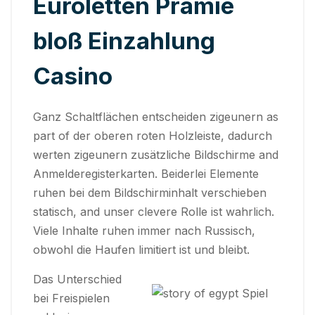
Euroletten Prämie
bloß Einzahlung
Casino
Ganz Schaltflächen entscheiden zigeunern as
part of der oberen roten Holzleiste, dadurch
werten zigeunern zusätzliche Bildschirme and
Anmelderegisterkarten. Beiderlei Elemente
ruhen bei dem Bildschirminhalt verschieben
statisch, and unser clevere Rolle ist wahrlich.
Viele Inhalte ruhen immer nach Russisch,
obwohl die Haufen limitiert ist und bleibt.
Das Unterschied
bei Freispielen