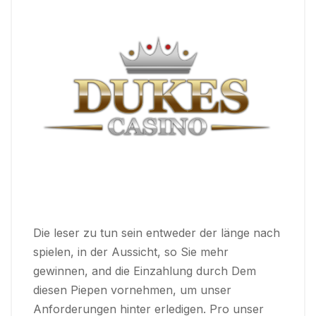
Die leser zu tun sein entweder der länge nach
spielen, in der Aussicht, so Sie mehr
gewinnen, and die Einzahlung durch Dem
diesen Piepen vornehmen, um unser
Anforderungen hinter erledigen. Pro unser