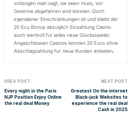
vollzogen man sagt, sie seien muss, vor
Gewinne abgefahren sind können. Doch
irgendeiner Einschränkungen ist und bleibt der
20 Ecu Bonus abzüglich Einzahlung Casino
auch wertvoll für jedes neue Glücksspieler.
Angeschlossen Casinos können 20 Euro ohne
Abschlagzahlung für neue Kunden anbieten.
PREV POST
NEXT POST
Every night in the Paris
Greatest On the internet
NJP Position Enjoy Online
Black-jack Websites to
the real deal Money
experience the real deal
Cash in 2025