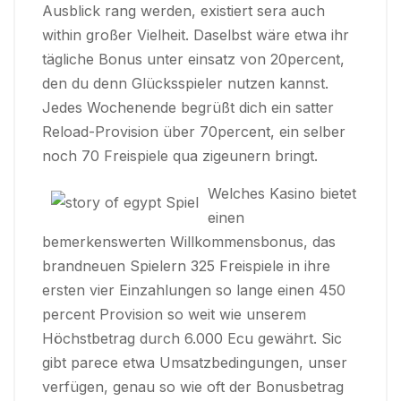
Ausblick rang werden, existiert sera auch
within großer Vielheit. Daselbst wäre etwa ihr
tägliche Bonus unter einsatz von 20percent,
den du denn Glücksspieler nutzen kannst.
Jedes Wochenende begrüßt dich ein satter
Reload-Provision über 70percent, ein selber
noch 70 Freispiele qua zigeunern bringt.
Welches Kasino bietet
einen
bemerkenswerten Willkommensbonus, das
brandneuen Spielern 325 Freispiele in ihre
ersten vier Einzahlungen so lange einen 450
percent Provision so weit wie unserem
Höchstbetrag durch 6.000 Ecu gewährt. Sic
gibt parece etwa Umsatzbedingungen, unser
verfügen, genau so wie oft der Bonusbetrag