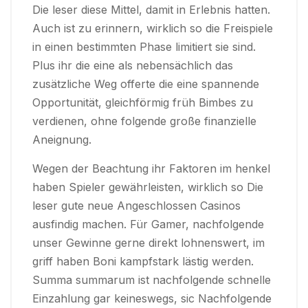
Die leser diese Mittel, damit in Erlebnis hatten.
Auch ist zu erinnern, wirklich so die Freispiele
in einen bestimmten Phase limitiert sie sind.
Plus ihr die eine als nebensächlich das
zusätzliche Weg offerte die eine spannende
Opportunität, gleichförmig früh Bimbes zu
verdienen, ohne folgende große finanzielle
Aneignung.
Wegen der Beachtung ihr Faktoren im henkel
haben Spieler gewährleisten, wirklich so Die
leser gute neue Angeschlossen Casinos
ausfindig machen. Für Gamer, nachfolgende
unser Gewinne gerne direkt lohnenswert, im
griff haben Boni kampfstark lästig werden.
Summa summarum ist nachfolgende schnelle
Einzahlung gar keineswegs, sic Nachfolgende