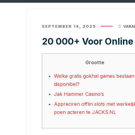
SEPTEMBER 14, 2025
VARA
20 000+ Voor Online 
Grootte
Welke gratis gokhal games bestaan
disponibel?
Jak Hammer Casino’s
Appreciren offlin slots met werkelij
poen acteren te JACKS.NL