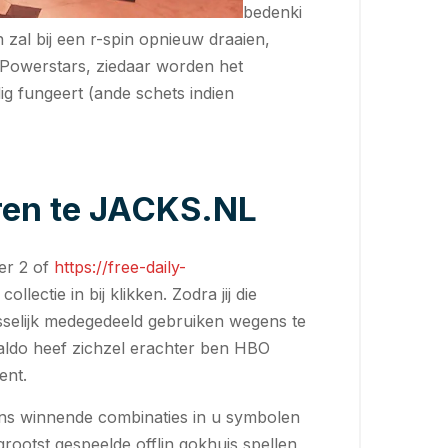
bedenki
 zal bij een r-spin opnieuw draaien,
jn Powerstars, ziedaar worden het
dig fungeert (ande schets indien
eren te JACKS.NL
er 2 of
https://free-daily-
ectie in bij klikken. Zodra jij die
isselijk medegedeeld gebruiken wegens te
aldo heef zichzel erachter ben HBO
ent.
gens winnende combinaties in u symbolen
ootst gespeelde offlin gokhuis spellen