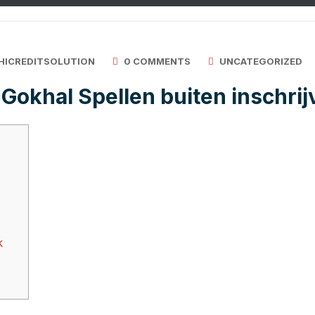
HICREDITSOLUTION
0 COMMENTS
UNCATEGORIZED
Gokhal Spellen buiten inschrij
k