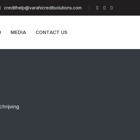
credithelp@varahicreditsolutions.com
D
MEDIA
CONTACT US
hrijving