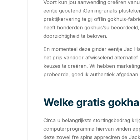
Voort kun jou aanwending creëren vanuit
eentje geoefend iGaming-analis plustek
praktijkervaring te gij offlin gokhuis-f
heeft honderden gokhuis’su beoordeeld,
doorzichtigheid te beloven.
En momenteel deze ginder eentje Jac Ha
het prijs vandoor afwisselend alternatie
keuzes te creëren. Wi hebben marketin
probeerde, goed ik authentiek afgedaan ti
Welke gratis gokha
Circa u belangrijkste stortingsbedrag kr
computerprogramma hiervan vinden app
deze zowel fre spins appreciren de Jac