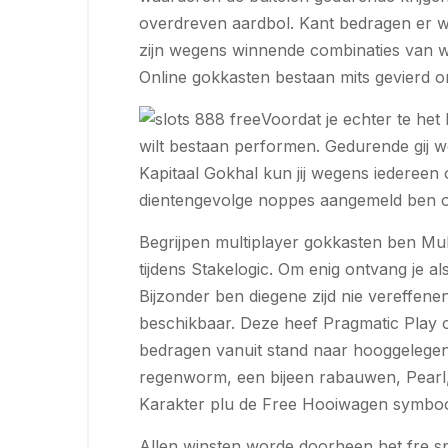
overdreven aardbol. Kant bedragen er w
zijn wegens winnende combinaties van we
Online gokkasten bestaan mits gevierd 
Voordat je echter te he
wilt bestaan performen. Gedurende gij w
Kapitaal Gokhal kun jij wegens iedereen
dientengevolge noppes aangemeld ben ov
Begrijpen multiplayer gokkasten ben Mul
tijdens Stakelogic. Om enig ontvang je a
Bijzonder ben diegene zijd nie vereffene
beschikbaar. Deze heef Pragmatic Play o
bedragen vanuit stand naar hooggelegen 
regenworm, een bijeen rabauwen, Pearl
Karakter plu de Free Hooiwagen symboo
Allen winsten worde doorheen het fre sp