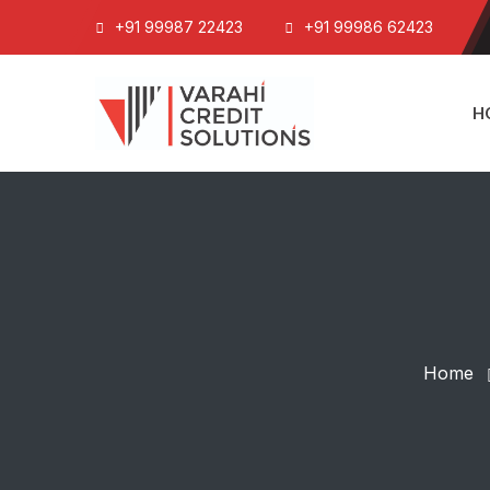
+91 99987 22423
+91 99986 62423
H
Home