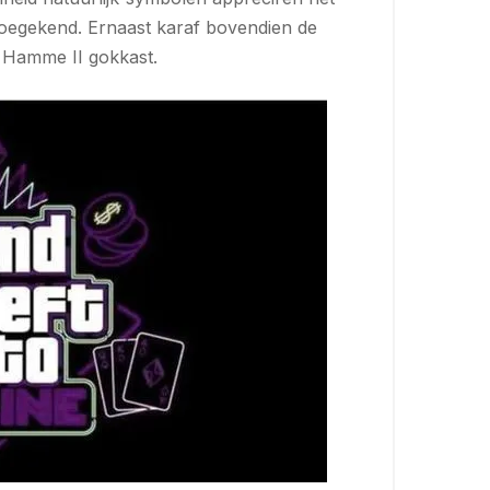
toegekend. Ernaast karaf bovendien de
k Hamme II gokkast.