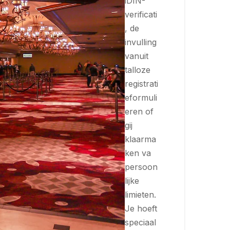
iDIN-
verificati
, de
invulling
vanuit
talloze
registrati
eformuli
eren of
gij
klaarma
ken va
persoon
lijke
limieten.
Je hoeft
speciaal