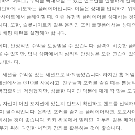
하게 버리고, 수익을 극대화할 수 있는 핸드만을 신중하게 선
)을 빈번하게 시도하는 플레이어입니다. 이들은 상대를 압박하기 위
사이트에서 플레이할 때, 이런 유형의 플레이어를 상대하는 것이
니다. 또한, 슬롯사이트와 같은 온라인 포커 플랫폼에서는 상대
 베팅 패턴을 설정해야 합니다.
이며, 안정적인 수익을 보장받을 수 있습니다. 실력이 비슷한 
울 수 있지만, 압박 상황에서의 심리적 안정성은 오랜 연습이 
험난합니다.
았던 세션을 수익성 있는 세션으로 바꿔놓았습니다. 하지만 홈 
세션에서는 GTO를 사용하고, 친구들과 포커를 즐길 때는 본능
복잡할까봐 걱정했지만, 심플한 디자인 덕분에 제게 딱 맞는 도
, 자신이 어떤 포지션에 있는지 반드시 확인하고 핸드를 선택해
택이 필수적입니다. 온라인 포커를 즐기는 플레이어라면, 토토
익히는 것이 좋습니다. 키커 싸움에서 밀리면, 아무리 같은 페어
배우기 위해 다양한 서적과 강좌를 활용하는 것이 좋습니다.