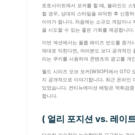
토토사이트에서 포커를 할 때, 블라인드 스
할 경우, 상대의 스타일을 파악한 후 신중
이어가 됩니다. 처음에는 소규모 게임이나 
을 시도할 수 있는 좋은 기회를 제공합니다.
이번 섹션에서는 플롭 레이즈 빈도를 증가
제대로 익힌다면, 여러분도 보다 공격적인 
리는 쿠키를 사용하여 콘텐츠와 광고를 개
월드 시리즈 오브 포커(WSOP)에서 GT
지 공개적으로 이야기합니다. 최근 온라인 
있었습니다. 컨티뉴에이션 베팅은 먹튀검증
합니다.
( 얼리 포지션 vs. 레이