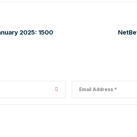
anuary 2025: 1500
NetBe