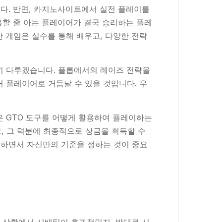
다. 반면, 카지노사이트에서 실전 플레이를
용할 줄 아는 플레이어가 결국 승리하는 플레
 게임은 실수를 통해 배우고, 다양한 전략
히 다루겠습니다. 플롭에서의 레이즈 전략을
 플레이어로 거듭날 수 있을 것입니다. 우
은 GTO 도구를 어떻게 활용하여 플레이하는
, 그 덕분에 최종적으로 상금을 획득할 수
하면서 자신만의 기준을 정하는 것이 중요