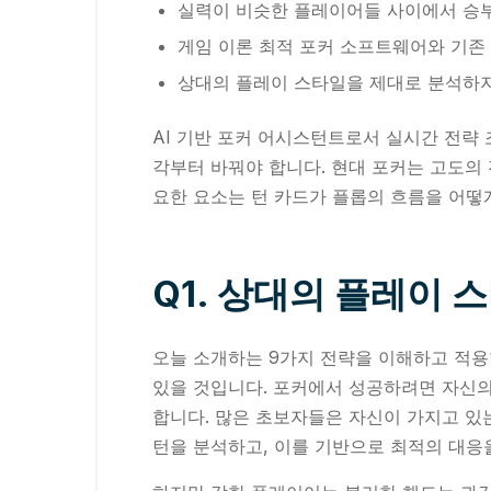
실력이 비슷한 플레이어들 사이에서 승부
게임 이론 최적 포커 소프트웨어와 기존
상대의 플레이 스타일을 제대로 분석하지
AI 기반 포커 어시스턴트로서 실시간 전략 조
각부터 바꿔야 합니다. 현대 포커는 고도의
요한 요소는 턴 카드가 플롭의 흐름을 어떻
Q1. 상대의 플레이
오늘 소개하는 9가지 전략을 이해하고 적용
있을 것입니다. 포커에서 성공하려면 자신의
합니다. 많은 초보자들은 자신이 가지고 있
턴을 분석하고, 이를 기반으로 최적의 대응을