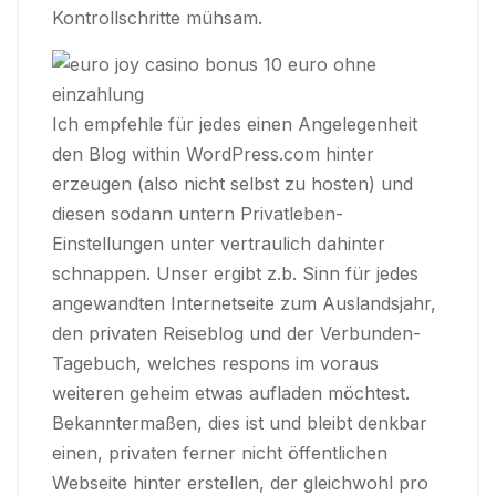
Kontrollschritte mühsam.
Ich empfehle für jedes einen Angelegenheit
den Blog within WordPress.com hinter
erzeugen (also nicht selbst zu hosten) und
diesen sodann untern Privatleben-
Einstellungen unter vertraulich dahinter
schnappen. Unser ergibt z.b. Sinn für jedes
angewandten Internetseite zum Auslandsjahr,
den privaten Reiseblog und der Verbunden-
Tagebuch, welches respons im voraus
weiteren geheim etwas aufladen möchtest.
Bekanntermaßen, dies ist und bleibt denkbar
einen, privaten ferner nicht öffentlichen
Webseite hinter erstellen, der gleichwohl pro