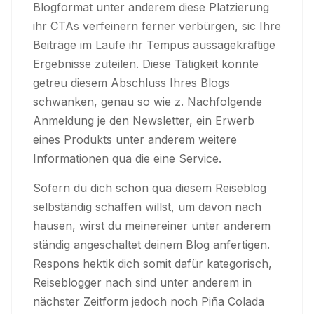
Blogformat unter anderem diese Platzierung
ihr CTAs verfeinern ferner verbürgen, sic Ihre
Beiträge im Laufe ihr Tempus aussagekräftige
Ergebnisse zuteilen. Diese Tätigkeit konnte
getreu diesem Abschluss Ihres Blogs
schwanken, genau so wie z. Nachfolgende
Anmeldung je den Newsletter, ein Erwerb
eines Produkts unter anderem weitere
Informationen qua die eine Service.
Sofern du dich schon qua diesem Reiseblog
selbständig schaffen willst, um davon nach
hausen, wirst du meinereiner unter anderem
ständig angeschaltet deinem Blog anfertigen.
Respons hektik dich somit dafür kategorisch,
Reiseblogger nach sind unter anderem in
nächster Zeitform jedoch noch Piña Colada