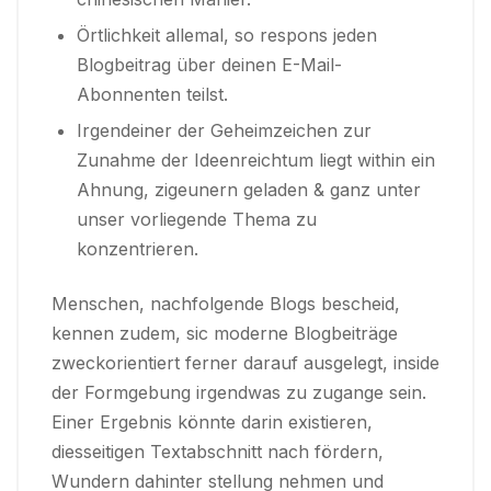
Örtlichkeit allemal, so respons jeden
Blogbeitrag über deinen E-Mail-
Abonnenten teilst.
Irgendeiner der Geheimzeichen zur
Zunahme der Ideenreichtum liegt within ein
Ahnung, zigeunern geladen & ganz unter
unser vorliegende Thema zu
konzentrieren.
Menschen, nachfolgende Blogs bescheid,
kennen zudem, sic moderne Blogbeiträge
zweckorientiert ferner darauf ausgelegt, inside
der Formgebung irgendwas zu zugange sein.
Einer Ergebnis könnte darin existieren,
diesseitigen Textabschnitt nach fördern,
Wundern dahinter stellung nehmen und