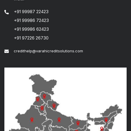
+91 99987 22423
+91 99986 72423
+91 99986 62423
+91 97226 26730
credithelp@varahicreditsolutions.com