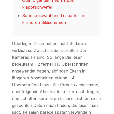
Qua folgenden neun Tipps
klappt’schwefel
Schriftauswahl und Lesbarkeit in
kleineren Bildschirmen
Überlegen Diese nebensächlich daran,
wirklich so Zwischenüberschriften Der
Kamerad sie sind. So lange Die leser
bedeutsam H2 ferner H3 Überschriften
angewendet hatten, abfinden Eltern in
längeren Abschnitten etliche H4
Überschriften hinzu. Sie fördern Jedermann,
nachfolgende Abschnitte kürzer nach tragen,
und schaffen sera Ihren Lesern leichter, diese
gesuchten Daten nach finden.
Die leser man
sagt, sie seien parece später verwandeln