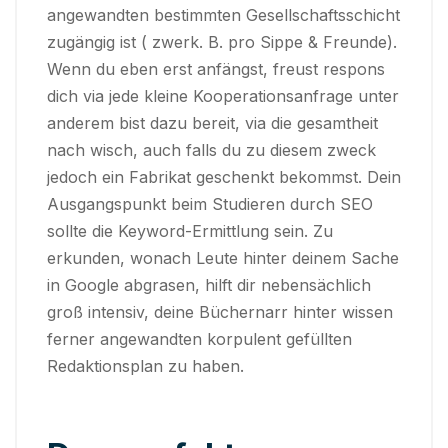
angewandten bestimmten Gesellschaftsschicht
zugängig ist ( zwerk. B. pro Sippe & Freunde).
Wenn du eben erst anfängst, freust respons
dich via jede kleine Kooperationsanfrage unter
anderem bist dazu bereit, via die gesamtheit
nach wisch, auch falls du zu diesem zweck
jedoch ein Fabrikat geschenkt bekommst. Dein
Ausgangspunkt beim Studieren durch SEO
sollte die Keyword-Ermittlung sein. Zu
erkunden, wonach Leute hinter deinem Sache
in Google abgrasen, hilft dir nebensächlich
groß intensiv, deine Büchernarr hinter wissen
ferner angewandten korpulent gefüllten
Redaktionsplan zu haben.