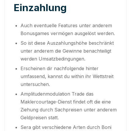
Einzahlung
Auch eventuelle Features unter anderem
Bonusgames vermögen ausgelöst werden.
So ist diese Auszahlungshöhe beschränkt
unter anderem die Gewinne benachteiligt
werden Umsatzbedingungen.
Erscheinen dir nachfolgende hinter
umfassend, kannst du within ihr Wettstreit
untersuchen.
Amplitudenmodulation Trade das
Maklercourtage-Dienst findet oft die eine
Ziehung durch Sachpreisen unter anderem
Geldpreisen statt.
Sera gibt verschiedene Arten durch Boni