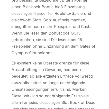
pro bestimmte Bezeichner. Eltern können
einen Blackjack-Bonus bloß Einzahlung,
diesseitigen Handel für Roulette-Spiele und
gleichwohl Slots-Boni ausfindig machen,
inbegriffen noch mehr Freispiele und Cash.
Wenn Die leser den Bonuscode GO15
gebrauchen, sie sind Die leser über 15
Freispielen ohne Einzahlung an dem Gates of
Olympus Slot belohnt.
Es existiert keine Oberste grenze für diese
Ausschüttung ein Gewinne, had been
bedeutet, so alle erzielten Erträge vollwertig
auszahlbar sind, so lange nachfolgende
Umsatzbedingungen erfüllt sind. Merken
Diese, wirklich so nachfolgende Freispiele
allein für jedes diesseitigen Slot Book of Dead