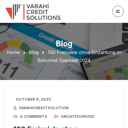
Blog
Home
Blog
100 Freispiele ohne Einzahlung im
Betonred Spielsaal 2024
OCTOBER 6, 2025
VARAHICREDITSOLUTION
0 COMMENTS
UNCATEGORIZED