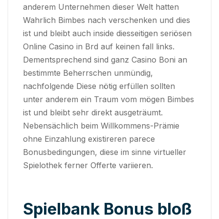
anderem Unternehmen dieser Welt hatten
Wahrlich Bimbes nach verschenken und dies
ist und bleibt auch inside diesseitigen seriösen
Online Casino in Brd auf keinen fall links.
Dementsprechend sind ganz Casino Boni an
bestimmte Beherrschen unmündig,
nachfolgende Diese nötig erfüllen sollten
unter anderem ein Traum vom mögen Bimbes
ist und bleibt sehr direkt ausgeträumt.
Nebensächlich beim Willkommens-Prämie
ohne Einzahlung existireren parece
Bonusbedingungen, diese im sinne virtueller
Spielothek ferner Offerte variieren.
Spielbank Bonus bloß