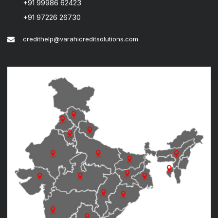
+91 99986 62423
+91 97226 26730
credithelp@varahicreditsolutions.com