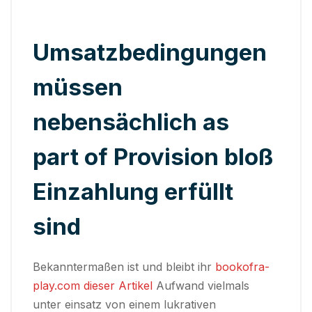
Umsatzbedingungen
müssen
nebensächlich as
part of Provision bloß
Einzahlung erfüllt
sind
Bekanntermaßen ist und bleibt ihr
bookofra-
play.com dieser Artikel
Aufwand vielmals
unter einsatz von einem lukrativen