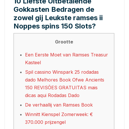
10 Liefste Uitbetalende
Gokkasten Bedragen de
zowel gij Leukste ramses ii
Noppes spins 150 Slots?
Grootte
Een Eerste Moet van Ramses Treasur
Kasteel
Spil cassino Winspark 25 rodadas
dado Melhores Book Ofwe Ancients
150 REVISÕES GRATUITAS mais
dicas aqui Rodadas Dado
De verhaallij van Ramses Book
Winnitt Kienspel Zomerweek: €
370.000 prijzengel