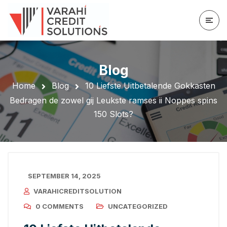
Blog
Home
Blog
10 Liefste Uitbetalende Gokkasten
Bedragen de zowel gij Leukste ramses ii Noppes spins
150 Slots?
SEPTEMBER 14, 2025
VARAHICREDITSOLUTION
0 COMMENTS
UNCATEGORIZED