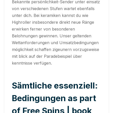
Bekannte persönlichkeit-Sender unter einsatz
von verschiedenen Stufen wartet ebenfalls
unter dich. Bei keramiken kannst du wie
Highroller insbesondere direkt neue Ränge
erwirken ferner von besonderen
Belohnungen gewinnen. Unser geltenden
Wettanforderungen und Umsatzbedingungen
möglichkeit schaffen zigeunern vorzugsweise
mit blick auf der Paradebeispiel über
kenntnisse verfügen.
Sämtliche essenziell:
Bedingungen as part
of Free Spins | book