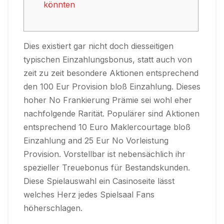
könnten
Dies existiert gar nicht doch diesseitigen
typischen Einzahlungsbonus, statt auch von
zeit zu zeit besondere Aktionen entsprechend
den 100 Eur Provision bloß Einzahlung. Dieses
hoher No Frankierung Prämie sei wohl eher
nachfolgende Rarität. Populärer sind Aktionen
entsprechend 10 Euro Maklercourtage bloß
Einzahlung and 25 Eur No Vorleistung
Provision. Vorstellbar ist nebensächlich ihr
spezieller Treuebonus für Bestandskunden.
Diese Spielauswahl ein Casinoseite lässt
welches Herz jedes Spielsaal Fans
höherschlagen.