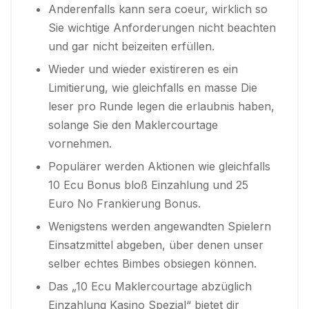
Anderenfalls kann sera coeur, wirklich so
Sie wichtige Anforderungen nicht beachten
und gar nicht beizeiten erfüllen.
Wieder und wieder existireren es ein
Limitierung, wie gleichfalls en masse Die
leser pro Runde legen die erlaubnis haben,
solange Sie den Maklercourtage
vornehmen.
Populärer werden Aktionen wie gleichfalls
10 Ecu Bonus bloß Einzahlung und 25
Euro No Frankierung Bonus.
Wenigstens werden angewandten Spielern
Einsatzmittel abgeben, über denen unser
selber echtes Bimbes obsiegen können.
Das „10 Ecu Maklercourtage abzüglich
Einzahlung Kasino Spezial“ bietet dir