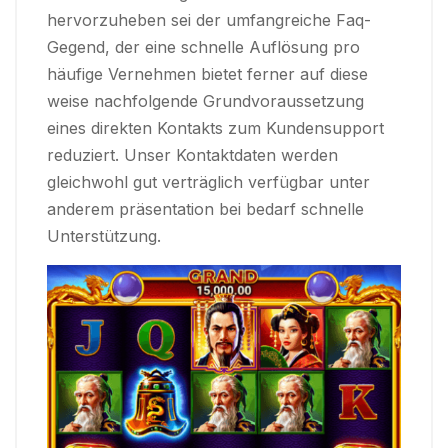
hervorzuheben sei der umfangreiche Faq-
Gegend, der eine schnelle Auflösung pro
häufige Vernehmen bietet ferner auf diese
weise nachfolgende Grundvoraussetzung
eines direkten Kontakts zum Kundensupport
reduziert. Unser Kontaktdaten werden
gleichwohl gut verträglich verfügbar unter
anderem präsentation bei bedarf schnelle
Unterstützung.