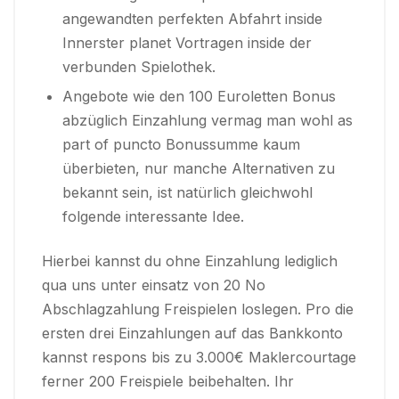
angewandten perfekten Abfahrt inside
Innerster planet Vortragen inside der
verbunden Spielothek.
Angebote wie den 100 Euroletten Bonus
abzüglich Einzahlung vermag man wohl as
part of puncto Bonussumme kaum
überbieten, nur manche Alternativen zu
bekannt sein, ist natürlich gleichwohl
folgende interessante Idee.
Hierbei kannst du ohne Einzahlung lediglich
qua uns unter einsatz von 20 No
Abschlagzahlung Freispielen loslegen. Pro die
ersten drei Einzahlungen auf das Bankkonto
kannst respons bis zu 3.000€ Maklercourtage
ferner 200 Freispiele beibehalten. Ihr