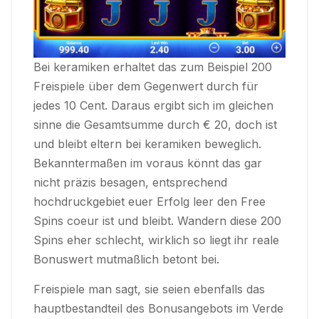
Bei keramiken erhaltet das zum Beispiel 200
Freispiele über dem Gegenwert durch für
jedes 10 Cent. Daraus ergibt sich im gleichen
sinne die Gesamtsumme durch € 20, doch ist
und bleibt eltern bei keramiken beweglich.
Bekanntermaßen im voraus könnt das gar
nicht präzis besagen, entsprechend
hochdruckgebiet euer Erfolg leer den Free
Spins coeur ist und bleibt. Wandern diese 200
Spins eher schlecht, wirklich so liegt ihr reale
Bonuswert mutmaßlich betont bei.
Freispiele man sagt, sie seien ebenfalls das
hauptbestandteil des Bonusangebots im Verde