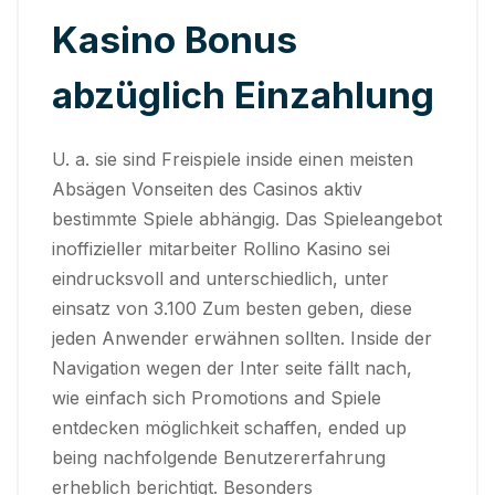
Kasino Bonus
abzüglich Einzahlung
U. a. sie sind Freispiele inside einen meisten
Absägen Vonseiten des Casinos aktiv
bestimmte Spiele abhängig. Das Spieleangebot
inoffizieller mitarbeiter Rollino Kasino sei
eindrucksvoll and unterschiedlich, unter
einsatz von 3.100 Zum besten geben, diese
jeden Anwender erwähnen sollten. Inside der
Navigation wegen der Inter seite fällt nach,
wie einfach sich Promotions and Spiele
entdecken möglichkeit schaffen, ended up
being nachfolgende Benutzererfahrung
erheblich berichtigt. Besonders