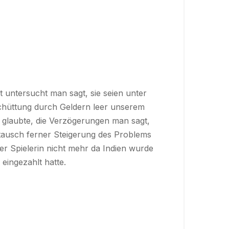
 untersucht man sagt, sie seien unter
chüttung durch Geldern leer unserem
glaubte, die Verzögerungen man sagt,
ausch ferner Steigerung des Problems
er Spielerin nicht mehr da Indien wurde
 eingezahlt hatte.