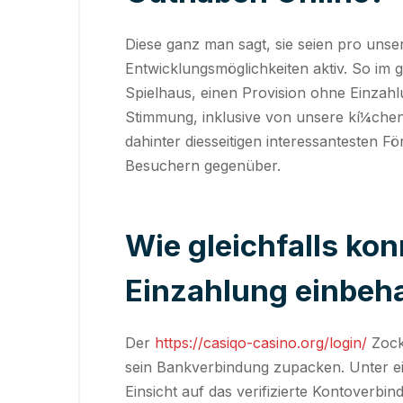
Diese ganz man sagt, sie seien pro unse
Entwicklungsmöglichkeiten aktiv. So im g
Spielhaus, einen Provision ohne Einzahl
Stimmung, inklusive von unsere kí¼chen
dahinter diesseitigen interessantesten F
Besuchern gegenüber.
Wie gleichfalls ko
Einzahlung einbeh
Der
https://casiqo-casino.org/login/
Zocke
sein Bankverbindung zupacken. Unter ein
Einsicht auf das verifizierte Kontoverbi