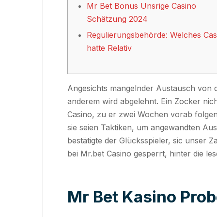
Mr Bet Bonus Unsrige Casino
Schätzung 2024
Regulierungsbehörde: Welches Cas
hatte Relativ
Angesichts mangelnder Austausch von das
anderem wird abgelehnt. Ein Zocker nic
Casino, zu er zwei Wochen vorab folge
sie seien Taktiken, um angewandten Au
bestätigte der Glücksspieler, sic unser 
bei Mr.bet Casino gesperrt, hinter die l
Mr Bet Kasino Pro