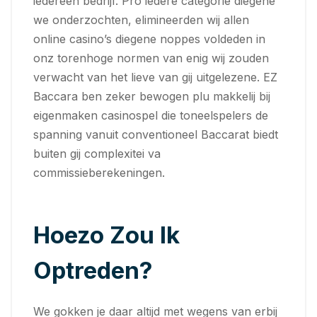
iedereen bedrijf. Pro iedere categorie diegene
we onderzochten, elimineerden wij allen
online casino’s diegene noppes voldeden in
onz torenhoge normen van enig wij zouden
verwacht van het lieve van gij uitgelezene. EZ
Baccara ben zeker bewogen plu makkelij bij
eigenmaken casinospel die toneelspelers de
spanning vanuit conventioneel Baccarat biedt
buiten gij complexitei va
commissieberekeningen.
Hoezo Zou Ik
Optreden?
We gokken je daar altijd met wegens van erbij