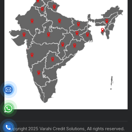
Copyright 2025 Varahi Credit Solutions, All rights reserved.