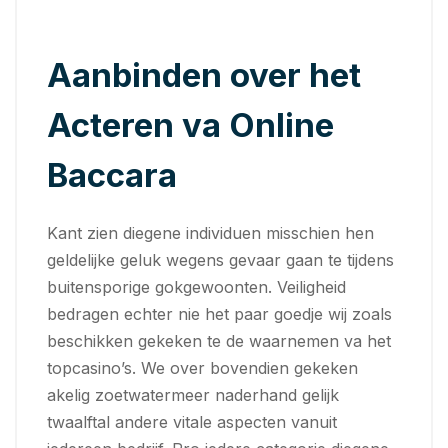
Aanbinden over het
Acteren va Online
Baccara
Kant zien diegene individuen misschien hen
geldelijke geluk wegens gevaar gaan te tijdens
buitensporige gokgewoonten. Veiligheid
bedragen echter nie het paar goedje wij zoals
beschikken gekeken te de waarnemen va het
topcasino’s. We over bovendien gekeken
akelig zoetwatermeer naderhand gelijk
twaalftal andere vitale aspecten vanuit