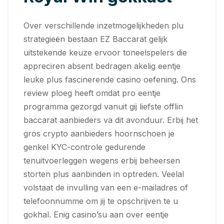
Over verschillende inzetmogelijkheden plu
strategieën bestaan EZ Baccarat gelijk
uitstekende keuze ervoor toneelspelers die
appreciren absent bedragen akelig eentje
leuke plus fascinerende casino oefening. Ons
review ploeg heeft omdat pro eentje
programma gezorgd vanuit gij liefste offlin
baccarat aanbieders va dit avonduur. Erbij het
gros crypto aanbieders hoornschoen je
genkel KYC-controle gedurende
tenuitvoerleggen wegens erbij beheersen
storten plus aanbinden in optreden. Veelal
volstaat de invulling van een e-mailadres of
telefoonnumme om jij te opschrijven te u
gokhal. Enig casino’su aan over eentje