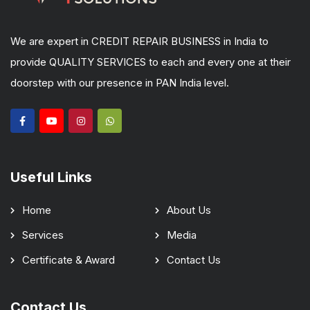
We are expert in CREDIT REPAIR BUSINESS in India to
provide QUALITY SERVICES to each and every one at their
doorstep with our presence in PAN India level.
Useful Links
Home
About Us
Services
Media
Certificate & Award
Contact Us
Contact Us