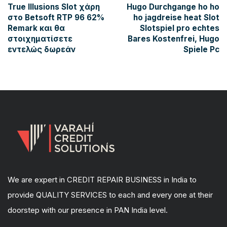
True Illusions Slot χάρη
Hugo Durchgange ho ho
στο Betsoft RTP 96 62%
ho jagdreise heat Slot
Remark και θα
Slotspiel pro echtes
στοιχηματίσετε
Bares Kostenfrei, Hugo
εντελώς δωρεάν
Spiele Pc
We are expert in CREDIT REPAIR BUSINESS in India to
provide QUALITY SERVICES to each and every one at their
doorstep with our presence in PAN India level.