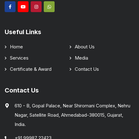
Useful Links
Home
About Us
Services
Media
Certificate & Award
Contact Us
Contact Us
610 - B, Gopal Palace, Near Shiromani Complex, Nehru
Nagar, Satellite Road, Ahmedabad-380015, Gujarat,
India.
+91 99987 22423