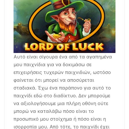
Αυτό είναι σίγουρα ένα από τα αγαπημένα
μου παιχνίδια για να δοκιμάσω σε
επιχειρήσεις τυχερών παιχνιδιών, ωστόσο
φαίνεται ότι μπορεί να αποσύρεται
σταδιακά. Έχω ένα παράπονο για αυτό το
παιχνίδι εδώ στο διαδίκτυο. Δεν μπορούμε
να αξιολογήσουμε μια πλήρη οθόνη ούτε
μπορώ να καταλάβω πόσο είναι το
προσωπικό μου στοίχημα ή πόσο είναι η
ισορροπία μου. Από τότε, το παιχνίδι έχει