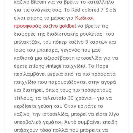
καζίνο Bitcoin για να βρείτε το κατάλληλο
για τις ανάγκες σας. Το Red-colored 7 Slots
είναι επίσης το μέρος για
Κωδικοί
προσφοράς καζίνο goldbet
να βρείτε τις
διαφορές της διαδικτυακής ρουλέτας, του
μπλακτζάκ, του πόκερ καζίνο 3 καρτών και
ίσως του μπακαρά, γεγονός που μας
καθιστά μια αξιοσέβαστη ιστοσελίδα για να
έχετε επίσης vintage παιχνίδια. Το Hopa
περιλαμβάνει μερικά από τα πιο πρόσφατα
παιχνίδια που παρουσιάζονται στην αγορά
και διατηρεί, όπως τους πιο πρόσφατους
τίτλους, τα τελευταία 30 χρόνια – για να
κερδίσετε γεύση και. Όταν κοιτάτε το
καζίνο, την ιστοσελίδα, μπορεί να είστε λίγο
υπερβολικά γεμάτοι. Αυτό συμβαίνει επειδή
υπάρχουν τόσα πολλά που μπορείτε να