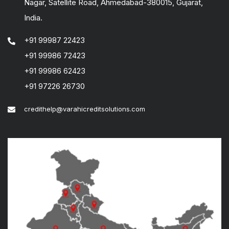
Nagar, Satellite Road, Ahmedabad-380015, Gujarat,
India.
+91 99987 22423
+91 99986 72423
+91 99986 62423
+91 97226 26730
credithelp@varahicreditsolutions.com