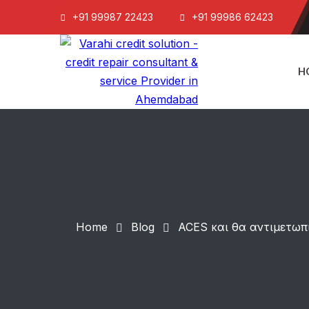
+91 99987 22423
+91 99986 62423
H
Home
Blog
ACES και θα αντιμετωπί