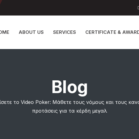
OME
ABOUT US
SERVICES
CERTIFICATE & AWAR
Blog
σετε το Video Poker: Μάθετε τους νόμους και τους κανο
προτάσεις για τα κέρδη μεγαλ