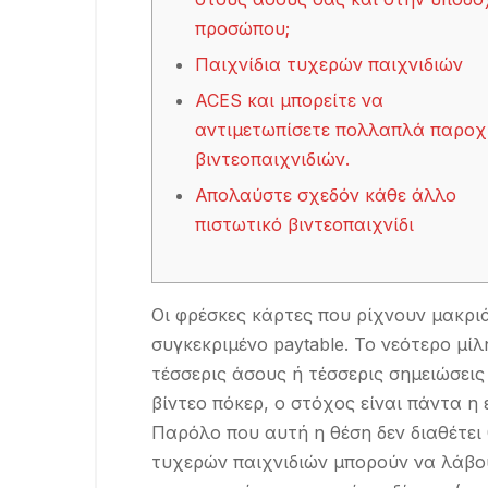
προσώπου;
Παιχνίδια τυχερών παιχνιδιών
ACES και μπορείτε να
αντιμετωπίσετε πολλαπλά παροχ
βιντεοπαιχνιδιών.
Απολαύστε σχεδόν κάθε άλλο
πιστωτικό βιντεοπαιχνίδι
Οι φρέσκες κάρτες που ρίχνουν μακρι
συγκεκριμένο paytable. Το νεότερο μ
τέσσερις άσους ή τέσσερις σημειώσει
βίντεο πόκερ, ο στόχος είναι πάντα η
Παρόλο που αυτή η θέση δεν διαθέτει 
τυχερών παιχνιδιών μπορούν να λάβου