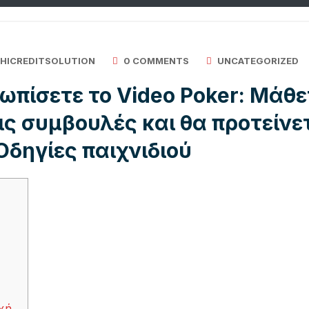
HICREDITSOLUTION
0 COMMENTS
UNCATEGORIZED
ωπίσετε το Video Poker: Μάθε
ις συμβουλές και θα προτείνε
Οδηγίες παιχνιδιού
χή