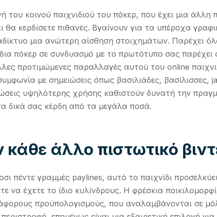
γή του κοινού παιχνιδιού του πόκερ, που έχει μια άλλη
 θα κερδίσετε πιθανές. Βγαίνουν για τα υπέροχα γραφι
αδίκτυο μια ανώτερη αίσθηση στοιχημάτων. Παρέχει όλ
ίδια πόκερ σε συνδυασμό με το πρωτότυπο σας παρέχει 
λες προτιμώμενες παραλλαγές αυτού του online παιχνιδ
συμφωνία με σημειώσεις όπως βασιλιάδες, βασίλισσες, ja
ειώσεις υψηλότερης χρήσης καθιστούν δυνατή την πρα
τα δικά σας κέρδη από τα μεγάλα ποσά.
κάθε άλλο πιστωτικό βιντ
κοσι πέντε γραμμές paylines, αυτό το παιχνίδι προσελκύε
τε να έχετε το ίδιο κυλίνδρους. Η φρέσκια ποικιλομορ
άφορους προϋπολογισμούς, που αναλαμβάνονται σε μόλι
 περιστροφή, επομένως είναι μια εξαιρετική επιλογή για