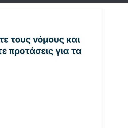
τε τους νόμους και
τε προτάσεις για τα