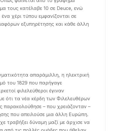
). Όπως φαίνεται από το γράφημα
μα τους κατέλαβε 10 σε Deuce, ενώ
 ένα χέρι τύπου εμφανίζονται σε
διαφόρων εξυπηρέτησης και κάθε άλλη
γματικότητα απαράμιλλη, η ηλεκτρική
σμό του 1829 που παρήγαγε
ρκετοί φιλελεύθεροι έγιναν
υε ότι τα νέα κέρδη των Φιλελευθέρων
ς παρακολούθησε – που χρειάζονταν –
ησης που απειλούσε μια άλλη Ευρώπη.
χε τραβήξει δύναμη μαζί με άρχισε να
α από τις πολλές ομάδες που ήθελαν