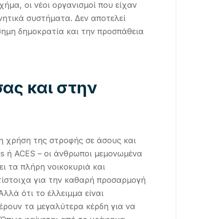
ήμα, οι νέοι οργανισμοί που είχαν
νητικά συστήματα. Δεν αποτελεί
σημη δημοκρατία και την προσπάθεια
σας και στην
τη χρήση της στροφής σε άσους και
ers ή ACES – οι άνθρωποι μεμονωμένα
ι τα πλήρη νοικοκυριά και
ντίστοιχα για την καθαρή προσαρμογή
λλά ότι το έλλειμμα είναι
έρουν τα μεγαλύτερα κέρδη για να