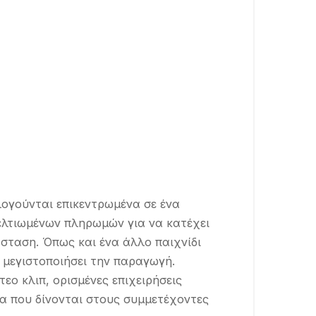
λογούνται επικεντρωμένα σε ένα
βελτιωμένων πληρωμών για να κατέχει
σταση. Όπως και ένα άλλο παιχνίδι
α μεγιστοποιήσει την παραγωγή.
εο κλιπ, ορισμένες επιχειρήσεις
α που δίνονται στους συμμετέχοντες