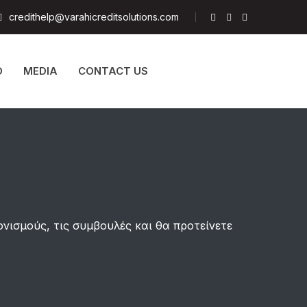
credithelp@varahicreditsolutions.com
D
MEDIA
CONTACT US
νισμούς, τις συμβουλές και θα προτείνετε