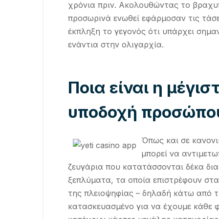
χρόνια πριν. Ακολουθώντας το βραχυπ
προσωρινά ενωθεί εφάρμοσαν τις τάσε
έκπληξη το γεγονός ότι υπάρχει σημα
ενάντια στην ολιγαρχία.
Ποια είναι η μέγι
υποδοχή προσώπο
Όπως και σε κανονι
μπορεί να αντιμετω
ζευγάρια που κατατάσσονται δέκα δια
ξεπλύματα, τα οποία επιστρέφουν στα
της πλειοψηφίας – δηλαδή κάτω από τη
κατασκευασμένο για να έχουμε κάθε φ