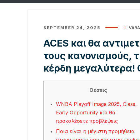
SEPTEMBER 24, 2025
VARA
ACES και θα αντιμετ
τους κανονισμούς, τ
κέρδη μεγαλύτερα! 
Θέσεις
WNBA Playoff Image 2025, Class,
Early Opportunity και θα
προκαλέσετε προβλέψεις
Ποια είναι η μέγιστη προμήθεια
στους άσους σας και στην υποδο