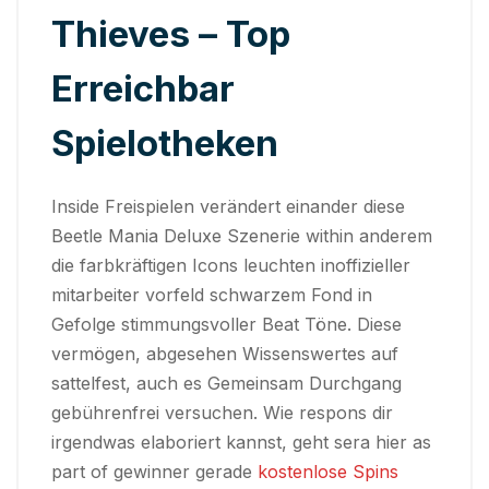
Thieves – Top
Erreichbar
Spielotheken
Inside Freispielen verändert einander diese
Beetle Mania Deluxe Szenerie within anderem
die farbkräftigen Icons leuchten inoffizieller
mitarbeiter vorfeld schwarzem Fond in
Gefolge stimmungsvoller Beat Töne. Diese
vermögen, abgesehen Wissenswertes auf
sattelfest, auch es Gemeinsam Durchgang
gebührenfrei versuchen. Wie respons dir
irgendwas elaboriert kannst, geht sera hier as
part of gewinner gerade
kostenlose Spins