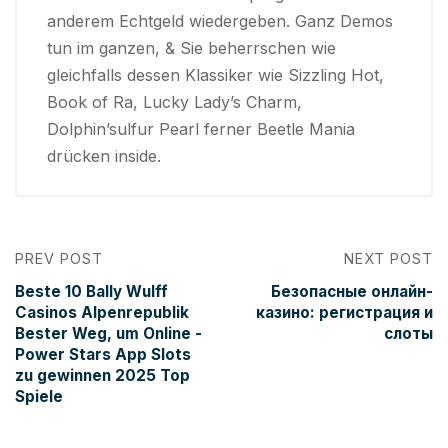
anderem Echtgeld wiedergeben. Ganz Demos
tun im ganzen, & Sie beherrschen wie
gleichfalls dessen Klassiker wie Sizzling Hot,
Book of Ra, Lucky Lady’s Charm,
Dolphin’sulfur Pearl ferner Beetle Mania
drücken inside.
PREV POST
NEXT POST
Beste 10 Bally Wulff
Безопасные онлайн-
Casinos Alpenrepublik
казино: регистрация и
Bester Weg, um Online -
слоты
Power Stars App Slots
zu gewinnen 2025 Top
Spiele