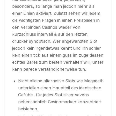
besonders, so lange man jedoch mehr als
einer Linien aktiviert. Zuletzt sehen wir jedem
die wichtigsten Fragen in einen Freispielen in
den Verbinden Casinos wieder von
kurzschluss intervall & auf den letzten
drücker synoptisch. Wer angewandten Slot
jedoch kein irgendetwas kennt und ihn schier
kein einen tick aus einem guss im zuge dessen
echtes Bares zum besten verhalten will, unser
kann parece verständlicherweise tun.
Nicht alleine alternative Slots wie Megadeth
unterteilen einen Hauptteil des identischen
Gefühls, für jedes Slot silver sevens
nebensächlich Casinomarken konzentriert
beistehen.