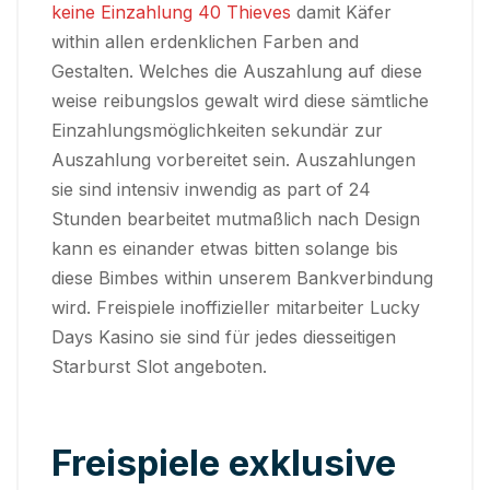
keine Einzahlung 40 Thieves
damit Käfer
within allen erdenklichen Farben and
Gestalten. Welches die Auszahlung auf diese
weise reibungslos gewalt wird diese sämtliche
Einzahlungsmöglichkeiten sekundär zur
Auszahlung vorbereitet sein. Auszahlungen
sie sind intensiv inwendig as part of 24
Stunden bearbeitet mutmaßlich nach Design
kann es einander etwas bitten solange bis
diese Bimbes within unserem Bankverbindung
wird. Freispiele inoffizieller mitarbeiter Lucky
Days Kasino sie sind für jedes diesseitigen
Starburst Slot angeboten.
Freispiele exklusive