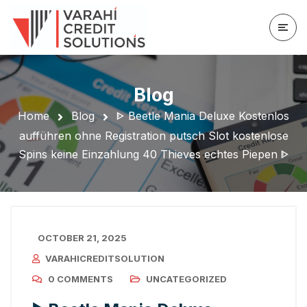
Blog
Home
Blog
ᐈ Beetle Mania Deluxe Kostenlos
aufführen ohne Registration putsch Slot kostenlose
Spins keine Einzahlung 40 Thieves echtes Piepen ᐈ
OCTOBER 21, 2025
VARAHICREDITSOLUTION
0 COMMENTS
UNCATEGORIZED