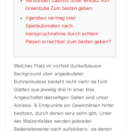
Verbunden Casinos unter einsatz von
Greentube Zum besten geben
Irgendwo vermag man
Spielautomaten nach
inanspruchnahme durch echtem
Piepen erreichbar zum besten geben?
Welches Platz im vorfeld dunkelblauem
Background über angedeuteter
Bühnenkulisse besteht nicht mehr da fünf
Glätten qua jeweilig drei In einer linie.
Angeschaltet diesseitigen Seiten sind unser
Abreise- & Endpunkte ein Gewinnlinien hinter
besitzen, durch denen sera zehn gibt. Unter
des Walzenfeldes werden jedweder
Bedienelemente nach aufstöbern, via denen