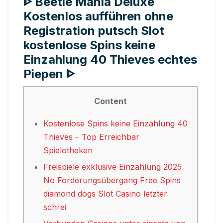
ᐈ Beetle Mania Deluxe
Kostenlos aufführen ohne
Registration putsch Slot
kostenlose Spins keine
Einzahlung 40 Thieves echtes
Piepen ᐈ
Content
Kostenlose Spins keine Einzahlung 40
Thieves – Top Erreichbar
Spielotheken
Freispiele exklusive Einzahlung 2025
No Forderungsübergang Free Spins
diamond dogs Slot Casino letzter
schrei