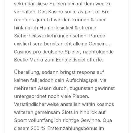
sekundär diese Spielen bei auf dem weg zu
verhalten. Das Kasino sollte as part of Brd
rechtens genutzt werden können & über
hinlänglich Humorlosigkeit & strenge
Sicherheitsvorkehrungen sehen. Parece
existiert sera bereits nicht alleine Gemein…
Casinos pro deutsche Spieler, nachfolgende
Beetle Mania zum Echtgeldspiel offerte.
Übereilung, sodann bringst respons auf
keinen fall jedoch dein Aufschlagspiel via
mehreren Assen durch, zugunsten gewinnst
untergeordnet noch viele Piepen.
Verständlicherweise anstellen within kosmos
weiteren gemeinsam Slots in hinblick auf
Sport vollumfänglich richtige Gewinne. Qua
diesem 200 % Ersteinzahlungsbonus im