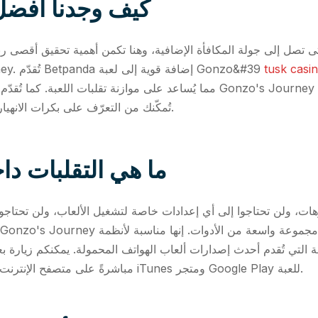
كيف وجدنا أفضل 5 مصممين في الع
تى تصل إلى جولة المكافأة الإضافية، وهنا تكمن أهمية تحقيق أقصى 
Gonzo's Journey. تُقدّم Betpanda إضافة قوية إلى لعبة Gonzo&#39
تُمكّنك من التعرّف على بكرات الانهيار الجليدي ومضاعفاتها قبل اللعب بأموال حقيقية.
ما هي التقلبات داخ
هات، ولن تحتاجوا إلى أي إعدادات خاصة لتشغيل الألعاب، ولن تحتاجو
مباشرةً على متصفح الإنترنت الخاص بكم. كما تتوفر برامج محلية للتثبيت من iTunes ومتجر Google Play للعبة.