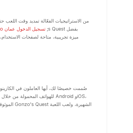
من الاستراتيجيات الفعّالة تمديد وقت اللعب ح
;s Quest بفضل
tusk casino تسجيل الدخول عمان
صُممت خصيصًا لك، أيها العاملون في الكازينو