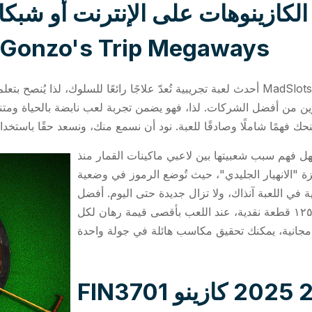
لكازينوهات على الإنترنت أو شبك
للمحترفين الاستمتاع بـ onzo's Trip Megaways
أحدث لعبة تجريبية تُعدّ علاجًا رائعًا للسلوك، لذا يُنصح بتعلم النصائح قبل اللعب بأموال حقي
ن من أفضل الشركات. لذا، فهو يضمن تجربة لعب نابضة بالحياة ومتنامي
ل فهم سبب شعبيتها بين لاعبي ماكينات القمار منذ
ة من رواد ميزة "الانهيار الجليدي"، حيث تُوضع الرموز في وضعية
 في اللعبة آنذاك، ولا تزال جديدة حتى اليوم. أفضل
عائد لها هو ٢٥٠٠ ضعف الرهان الأول، أي ١٢٥,١٠٠ قطعة نقدية، عند اللعب بأقصى قيمة رهان لكل
FIN3701 المهمة 1 التدريب 2 2025 كازينو