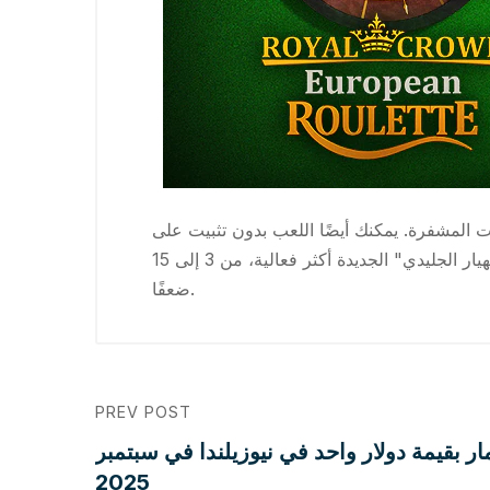
نك أيضًا اللعب بدون تثبيت على Freeslotshub قبل اللعب بأموال حقيقية. يتم تفعيل ميزة "السقوط الحر" الجديدة عند امتلاكك ثلاثة رموز
انتشار أو أكثر (الغطاء الفضي الجديد) للحصول على خط دفع ممتاز. في "السقوط الحر"، تكون مضاعفات "الانهيار الجليدي" الجديدة أكثر فعالية، من 3 إلى 15
ضعفًا.
PREV POST
ر بقيمة دولار واحد في نيوزيلندا في سبتمبر
2025