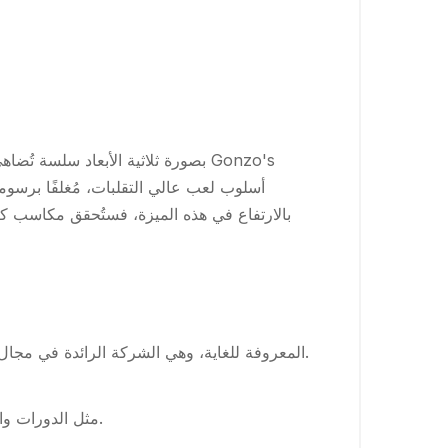
بالارتفاع في هذه الميزة، فستُحقق مكاسب كب
لقد استمرت ألعاب ماكينات القمار في الكازينو في التطور من خلال شركة NetEnt المعروفة للغاية، وهي الشركة الرائدة في مجال إنشاء البرامج لامتلاك اللعب.
تمنح مكافأة Gonzos Trip – مثل الدورات والمضاعفات المجانية – مكافآت إضافية لتشجيع المحترفين على الاستمرار في اللعب.