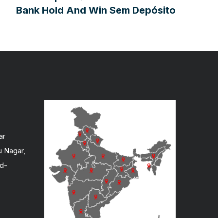
Bank Hold And Win Sem Depósito
ar
u Nagar,
ad-