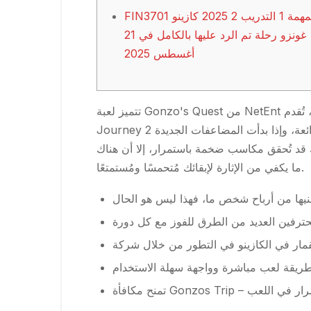
FIN3701 المهمة 1 التدريب 2 2025 كازينو
غونزو رحلة تم الرد عليها بالكامل في 21
أغسطس 2025
تتميز لعبة Gonzo's Quest من NetEnt بصورة ثلاثية الأبعاد سلسة تُضاهي أي لعبة فيديو أو فيلم. وِفقًا للإصدار الجديد، ولكن مع تحديث جذري، تُقدم Gonzo's
Journey 2 أسلوب لعب عالي التقلبات، مُغلفًا برسومات رائعة وصوت غامر. تُعدّ المكافآت المجانية الجديدة ميزة إضافية رائعة، وإذا بدأت المضاعفات الجديدة
نك قد تُحقق مكاسب ضخمة باستمرار، إلا أن هناك
ما يكفي من الإثارة لإبقائك مُتحمسًا ومُستمتعًا.