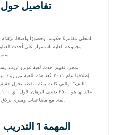
تفاصيل حول ا
مجموعة ألعابه باستمرار على أحدث العناوي
سنمنحك فهمًا شاملًا وصادقًا للعبة. نود أن نسمع منك، ونسعد حقًا باستخدام وضع التعليقات أدناه لنقدم لك رأيك في اللعبة.
بمجرد تقييم أحدث لعبة غونزو تريب، يسه
إطلاقها عام ٢٠١١. تُعد هذه اللعب
"اللف"، والتي كانت بمثابة نقطة تحول حقيقية
لفة. مع مضاعفات وميزة انزلاق مجانية، يمكنك تحقيق مكاسب هائلة في جولة واحدة.