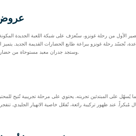
عروض 
، تُجسّد رحلة غونزو ببراعة طابع الحضارات القديمة الجديد. يتميز ا
وستجد جدران معبد مستوحاة من حضارة الأزتك، مزينة بأوراق خضراء وقطرات متدفقة.
ُسهّل على المبتدئين تجربته. يحتوي على مرحلة تجريبية تُتيح للمحترف
 مُبكراً. عند ظهور تركيبة رائعة، تُفعّل خاصية الانهيار الجليدي. تنفجر