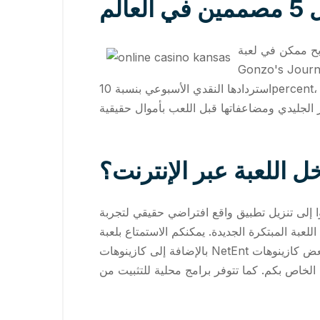
الم
ربح ممكن في لعبة
استردادها النقدي الأسبوعي بنسبة 10percent، مما يُساعد على موازنة تقلبات اللعبة. كما تُقدّم Gonzo's Journey ميزة تجريبية، متاحة لصفحات الاستخدام،
ل اللعبة عبر الإنترنت؟
ا إلى تنزيل تطبيق واقع افتراضي حقيقي لتجربة
اللعبة المبتكرة الجديدة. يمكنكم الاستمتاع بلعبة Gonzo's Journey للهواتف المحمولة من خلال مجموعة واسعة من الأدوات. إنها مناسبة لأنظمة Android وiOS،
بالإضافة إلى كازينوهات NetEnt الموثوقة التي تُقدم أحدث إصدارات ألعاب الهواتف المحمولة. يمكنكم زيارة بعض كازينوهات Gonzo's Quest الشهيرة، ولعب اللعبة