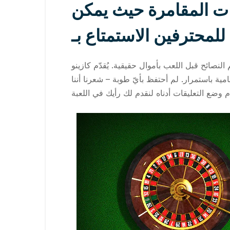
ات المقامرة حيث يمكن
G
قية. يُقدّم كازينو MadSlots المحلي مقامرةً حكيمة، وحضورًا واضحًا، ويُقدّم
ة باستمرار. لم أحتفظ بأيّ طوبة – شعرنا أننا