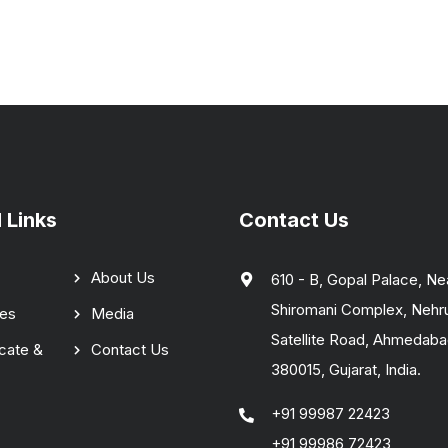
 Links
Contact Us
About Us
610 - B, Gopal Palace, Ne
Shiromani Complex, Nehr
ces
Media
Satellite Road, Ahmedab
icate &
Contact Us
380015, Gujarat, India.
+91 99987 22423
+91 99986 72423