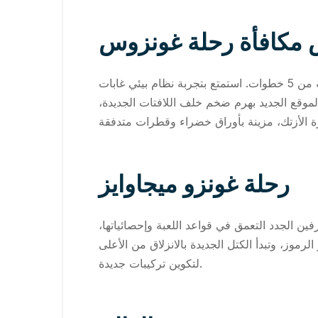
مكافأة رحلة غونزوس
بمجرد جلوسك لمشاهدة الفيلم الكوميدي القصير الأول من رحلة غونزو، ستُعرَف على شبكة اللعبة الجديدة المكونة من 5 خطوات. استمتع بتجربة نظام بيئي غابات
لموقع الجديد بهرم ضخم خلف اللافتات الجديدة،
رحلة غونزو ميجاوايز
ين الجدد التعمق في قواعد اللعبة وإحصائياتها،
 الرموز، وتبدأ الكتل الجديدة بالانزلاق من الأعلى
لتكوين تركيبات جديدة.