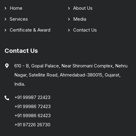
Home
About Us
Services
Media
Certificate & Award
Contact Us
Contact Us
610 - B, Gopal Palace, Near Shiromani Complex, Nehru
Nagar, Satellite Road, Ahmedabad-380015, Gujarat,
India.
+91 99987 22423
+91 99986 72423
+91 99986 62423
+91 97226 26730